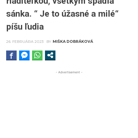
riaditeľkou, všetkým spadla
sánka. “ Je to úžasné a milé“
píšu ľudia
26. FEBRUÁRA 2023
BY
MIŠKA DOBRÁKOVÁ
- Advertisement -