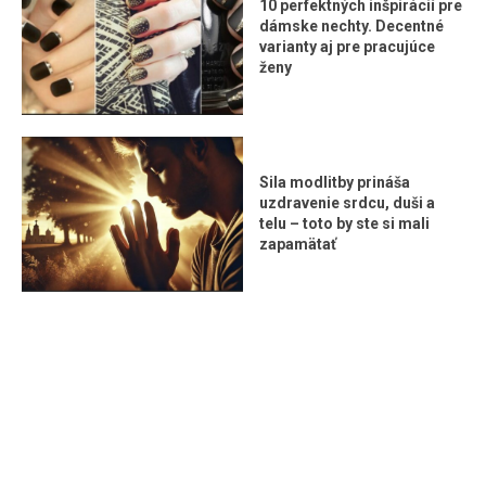
10 perfektných inšpirácií pre
dámske nechty. Decentné
varianty aj pre pracujúce
ženy
Sila modlitby prináša
uzdravenie srdcu, duši a
telu – toto by ste si mali
zapamätať