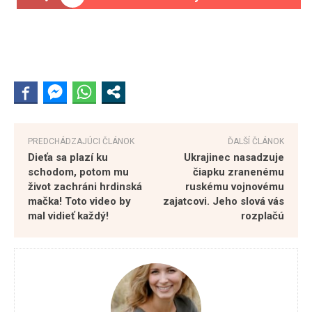
PREDCHÁDZAJÚCI ČLÁNOK
ĎALŠÍ ČLÁNOK
Dieťa sa plazí ku
Ukrajinec nasadzuje
schodom, potom mu
čiapku zranenému
život zachráni hrdinská
ruskému vojnovému
mačka! Toto video by
zajatcovi. Jeho slová vás
mal vidieť každý!
rozplačú