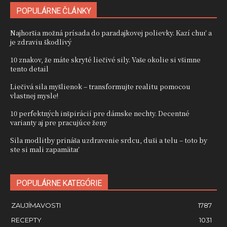
POPULÁRNE ČLÁNKY
Najhoršia možná prísada do paradajkovej polievky. Kazí chuť a
je zdraviu škodlivý
10 znakov, že máte skryté liečivé sily. Vaše okolie si všimne
tento detail
Liečivá sila myšlienok – transformujte realitu pomocou
vlastnej mysle!
10 perfektných inšpirácií pre dámske nechty. Decentné
varianty aj pre pracujúce ženy
Sila modlitby prináša uzdravenie srdcu, duši a telu – toto by
ste si mali zapamätať
POPULÁRNE KATEGÓRIE
ZAUJÍMAVOSTI
1787
RECEPTY
1031