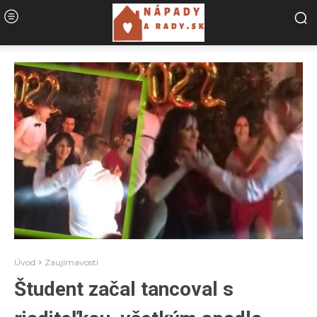
Úvod
Zaujímavosti
Študent začal tancoval s