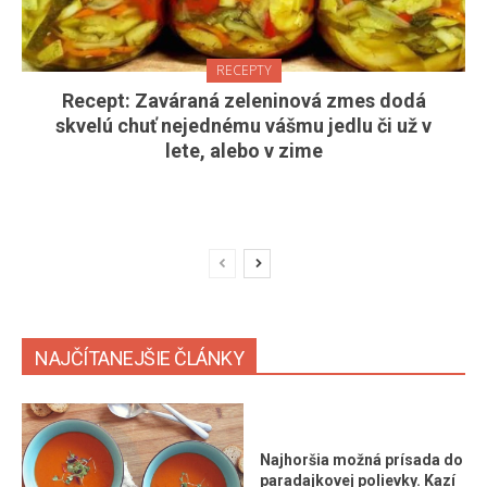
RECEPTY
Recept: Zaváraná zeleninová zmes dodá
skvelú chuť nejednému vášmu jedlu či už v
lete, alebo v zime
NAJČÍTANEJŠIE ČLÁNKY
Najhoršia možná prísada do
paradajkovej polievky. Kazí