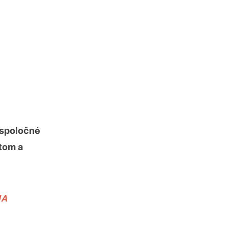
 spoločné
ktom a
NA