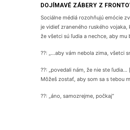
DOJÍMAVÉ ZÁBERY Z FRONTOV
Sociálne médiá rozohňujú emócie zve
je vidieť zraneného ruského vojaka,
že všetci sú ľudia a nechce, aby mu 
??: „…aby vám nebola zima, všetci sm
??: „povedali nám, že nie ste ľudia… 
Môžeš zostať, aby som sa s tebou m
??: „áno, samozrejme, počkaj“