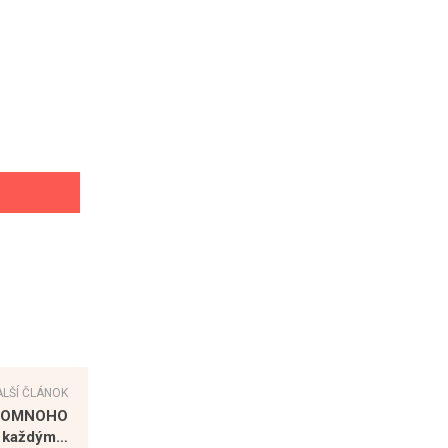
ALŠÍ ČLÁNOK
oho OMNOHO
la každým…