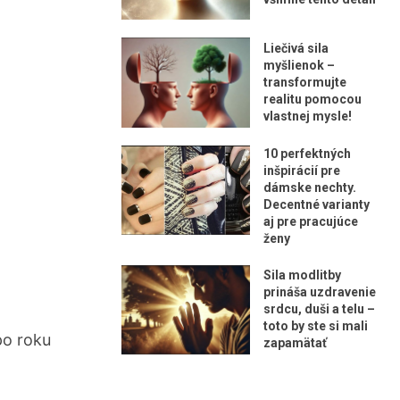
Liečivá sila
myšlienok –
transformujte
realitu pomocou
vlastnej mysle!
10 perfektných
inšpirácií pre
dámske nechty.
Decentné varianty
aj pre pracujúce
ženy
Sila modlitby
prináša uzdravenie
srdcu, duši a telu –
toto by ste si mali
po roku
zapamätať