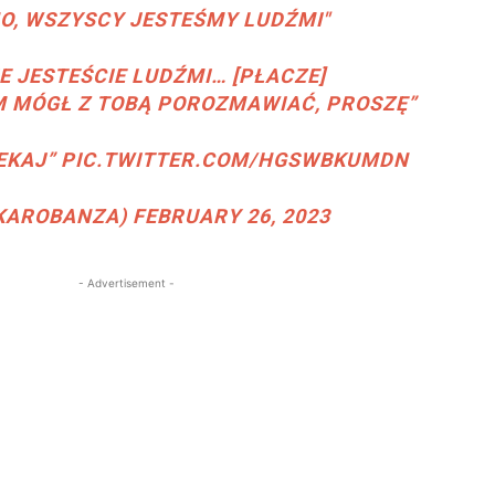
MNO, WSZYSCY JESTEŚMY LUDŹMI"
IE JESTEŚCIE LUDŹMI… [PŁACZE]
M MÓGŁ Z TOBĄ POROZMAWIAĆ, PROSZĘ”
ZEKAJ”
PIC.TWITTER.COM/HGSWBKUMDN
KAROBANZA)
FEBRUARY 26, 2023
- Advertisement -