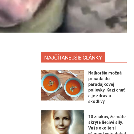
NAJČÍTANEJŠIE ČLÁNKY
Najhoršia možná
prísada do
paradajkovej
polievky. Kazí chuť
a je zdraviu
škodlivý
10 znakov, že máte
skryté liečivé sily.
Vaše okolie si
všimne tento detail