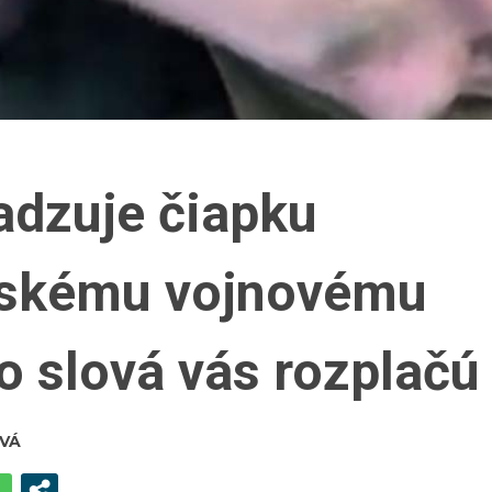
adzuje čiapku
uskému vojnovému
o slová vás rozplačú
VÁ