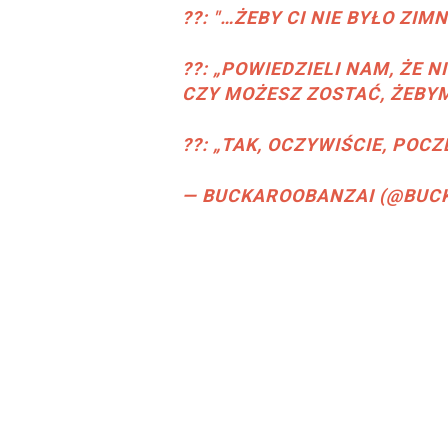
??: "…ŻEBY CI NIE BYŁO ZI
??: „POWIEDZIELI NAM, ŻE N
CZY MOŻESZ ZOSTAĆ, ŻEBY
??: „TAK, OCZYWIŚCIE, POC
— BUCKAROOBANZAI (@BUC