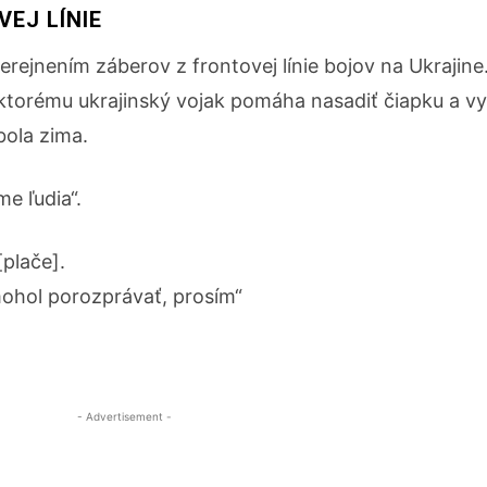
EJ LÍNIE
rejnením záberov z frontovej línie bojov na Ukrajine
 ktorému ukrajinský vojak pomáha nasadiť čiapku a vy
bola zima.
e ľudia“.
[plače].
ohol porozprávať, prosím“
- Advertisement -