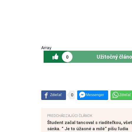
Array
Užitočný člán
0
0
PREDCHÁDZAJÚCI ČLÁNOK
Študent začal tancoval s riaditeľkou, vš
sánka. “ Je to úžasné a milé“ píšu ľudia