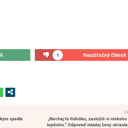
ok
Neužitočný článok
1
Ď
etkým spadla
„Nechaj tú tlsťošku, zaslúžiš si niek
lepšieho.“ Odpoveď mladej ženy otrias