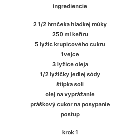
ingrediencie
2 1/2 hrnčeka hladkej múky
250 ml kefíru
5 lyžíc krupicového cukru
1vejce
3 lyžice oleja
1/2 lyžičky jedlej sódy
štipka soli
olej na vyprážanie
práškový cukor na posypanie
postup
krok 1