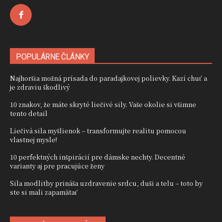
POPULÁRNE ČLÁNKY
Najhoršia možná prísada do paradajkovej polievky. Kazí chuť a
je zdraviu škodlivý
10 znakov, že máte skryté liečivé sily. Vaše okolie si všimne
tento detail
Liečivá sila myšlienok – transformujte realitu pomocou
vlastnej mysle!
10 perfektných inšpirácií pre dámske nechty. Decentné
varianty aj pre pracujúce ženy
Sila modlitby prináša uzdravenie srdcu, duši a telu – toto by
ste si mali zapamätať