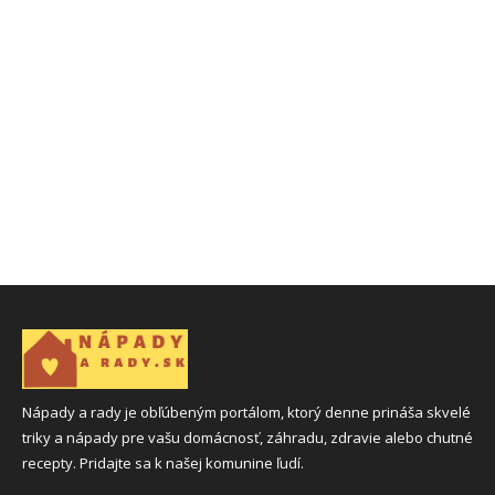
Nápady a rady je obľúbeným portálom, ktorý denne prináša skvelé
triky a nápady pre vašu domácnosť, záhradu, zdravie alebo chutné
recepty. Pridajte sa k našej komunine ľudí.