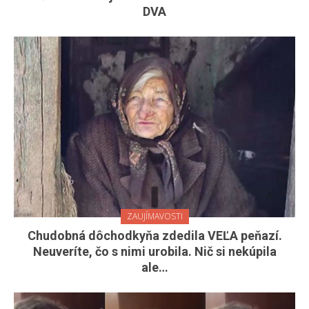
DVA
ZAUJÍMAVOSTI
Chudobná dôchodkyňa zdedila VEĽA peňazí.
Neuveríte, čo s nimi urobila. Nič si nekúpila
ale…