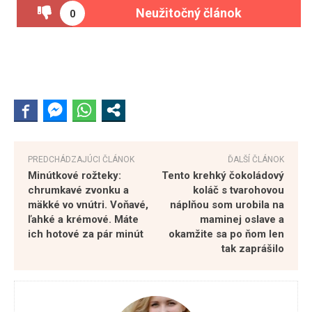
Neužitočný článok
0
PREDCHÁDZAJÚCI ČLÁNOK
ĎALŠÍ ČLÁNOK
Minútkové rožteky:
Tento krehký čokoládový
chrumkavé zvonku a
koláč s tvarohovou
mäkké vo vnútri. Voňavé,
náplňou som urobila na
ľahké a krémové. Máte
maminej oslave a
ich hotové za pár minút
okamžite sa po ňom len
tak zaprášilo