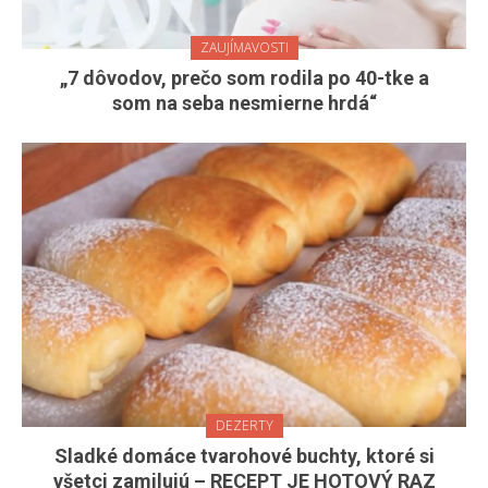
ZAUJÍMAVOSTI
„7 dôvodov, prečo som rodila po 40-tke a
som na seba nesmierne hrdá“
DEZERTY
Sladké domáce tvarohové buchty, ktoré si
všetci zamilujú – RECEPT JE HOTOVÝ RAZ