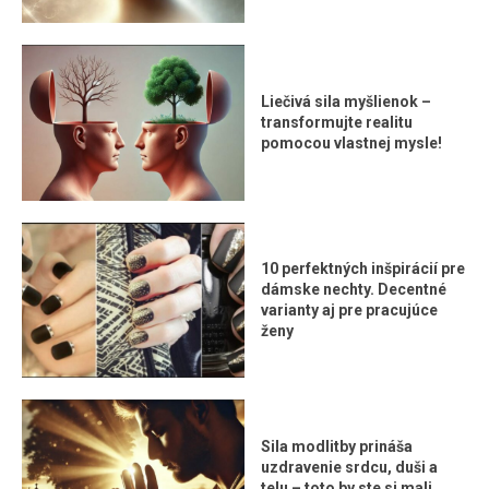
Liečivá sila myšlienok –
transformujte realitu
pomocou vlastnej mysle!
10 perfektných inšpirácií pre
dámske nechty. Decentné
varianty aj pre pracujúce
ženy
Sila modlitby prináša
uzdravenie srdcu, duši a
telu – toto by ste si mali