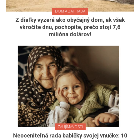
DOM A ZÁHRADA
Z diaľky vyzerá ako obyčajný dom, ak však
vkročíte dnu, pochopíte, prečo stojí 7,6
milióna dolárov!
ZAUJÍMAVOSTI
Neoceniteľná rada babičky svojej vnučke: 10