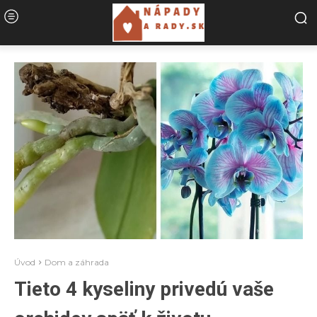
Úvod
Dom a záhrada
Tieto 4 kyseliny privedú vaše