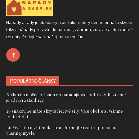
Nápady a rady je obľúbeným portálom, ktorý denne prináša skvelé
triky a nápady pre vašu domácnosť, záhradu, zdravie alebo chutné
recepty. Pridajte sa k našej komunine ľudí.
POPULÁRNE ČLÁNKY
Najhoršia možná prísada do paradajkovej polievky. Kazí chuť a
je zdraviu škodlivý
10 znakov, že máte skryté liečivé sily. Vaše okolie si všimne
tento detail
Liečivá sila myšlienok – transformujte realitu pomocou
vlastnej mysle!