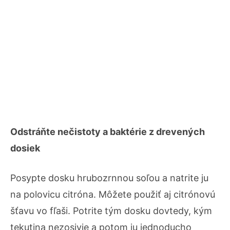
Odstráňte nečistoty a baktérie z drevených
dosiek
Posypte dosku hrubozrnnou soľou a natrite ju
na polovicu citróna. Môžete použiť aj citrónovú
šťavu vo fľaši. Potrite tým dosku dovtedy, kým
tekutina nezosivie a potom ju jednoducho