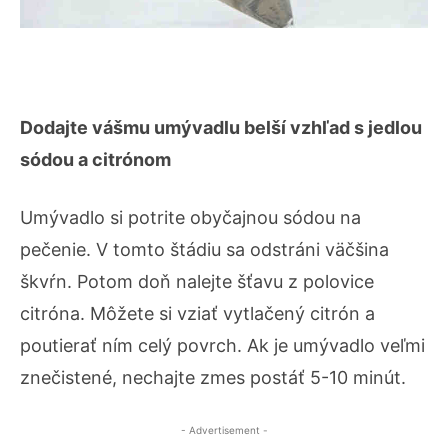
Dodajte vášmu umývadlu belší vzhľad s jedlou
sódou a citrónom
Umývadlo si potrite obyčajnou sódou na
pečenie. V tomto štádiu sa odstráni väčšina
škvŕn. Potom doň nalejte šťavu z polovice
citróna. Môžete si vziať vytlačený citrón a
poutierať ním celý povrch. Ak je umývadlo veľmi
znečistené, nechajte zmes postáť 5-10 minút.
- Advertisement -