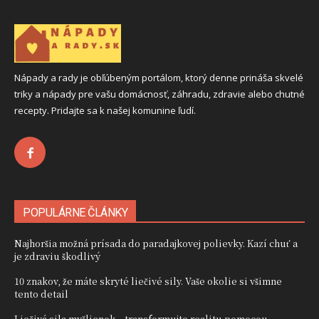
Nápady a rady je obľúbeným portálom, ktorý denne prináša skvelé
triky a nápady pre vašu domácnosť, záhradu, zdravie alebo chutné
recepty. Pridajte sa k našej komunine ľudí.
POPULÁRNE ČLÁNKY
Najhoršia možná prísada do paradajkovej polievky. Kazí chuť a
je zdraviu škodlivý
10 znakov, že máte skryté liečivé sily. Vaše okolie si všimne
tento detail
Liečivá sila myšlienok – transformujte realitu pomocou