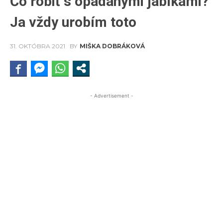
Čo robiť s opadanými jablkami?
Ja vždy urobím toto
31. OKTÓBRA 2021
BY
MIŠKA DOBRÁKOVÁ
- Advertisement -