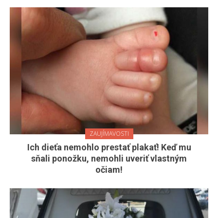
ZAUJÍMAVOSTI
Ich dieťa nemohlo prestať plakať! Keď mu
sňali ponožku, nemohli uveriť vlastným
očiam!