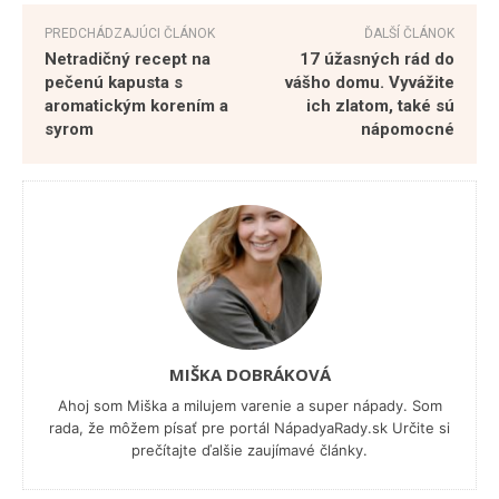
PREDCHÁDZAJÚCI ČLÁNOK
ĎALŠÍ ČLÁNOK
Netradičný recept na
17 úžasných rád do
pečenú kapusta s
vášho domu. Vyvážite
aromatickým korením a
ich zlatom, také sú
syrom
nápomocné
MIŠKA DOBRÁKOVÁ
Ahoj som Miška a milujem varenie a super nápady. Som
rada, že môžem písať pre portál NápadyaRady.sk Určite si
prečítajte ďalšie zaujímavé články.