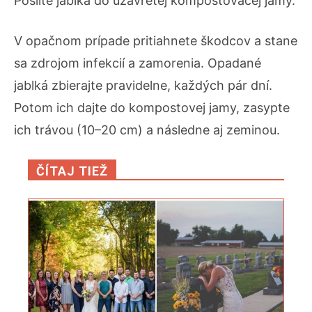
Pošlite jablká do uzavretej kompostovacej jamy.
V opačnom prípade pritiahnete škodcov a stane
sa zdrojom infekcií a zamorenia. Opadané
jablká zbierajte pravidelne, každých pár dní.
Potom ich dajte do kompostovej jamy, zasypte
ich trávou (10–20 cm) a následne aj zeminou.
ČÍTAJ TIEŽ