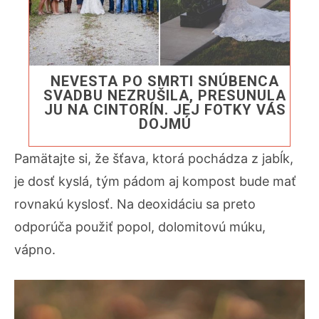
NEVESTA PO SMRTI SNÚBENCA
SVADBU NEZRUŠILA, PRESUNULA
JU NA CINTORÍN. JEJ FOTKY VÁS
DOJMÚ
Pamätajte si, že šťava, ktorá pochádza z jabĺk,
je dosť kyslá, tým pádom aj kompost bude mať
rovnakú kyslosť. Na deoxidáciu sa preto
odporúča použiť popol, dolomitovú múku,
vápno.