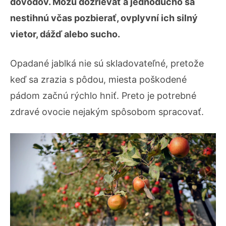
dôvodov. Môžu dozrievať a jednoducho sa
nestihnú včas pozbierať, ovplyvní ich silný
vietor, dážď alebo sucho.
Opadané jablká nie sú skladovateľné, pretože
keď sa zrazia s pôdou, miesta poškodené
pádom začnú rýchlo hniť. Preto je potrebné
zdravé ovocie nejakým spôsobom spracovať.