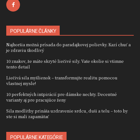
POPULÁRNE ČLÁNKY
Najhoršia možná prísada do paradajkovej polievky. Kazí chuť a
je zdraviu škodlivý
10 znakov, že máte skryté liečivé sily. Vaše okolie si všimne
tento detail
Liečivá sila myšlienok – transformujte realitu pomocou
vlastnej mysle!
10 perfektných inšpirácií pre dámske nechty. Decentné
varianty aj pre pracujúce ženy
Sila modlitby prináša uzdravenie srdcu, duši a telu – toto by
ste si mali zapamätať
POPULÁRNE KATEGÓRIE