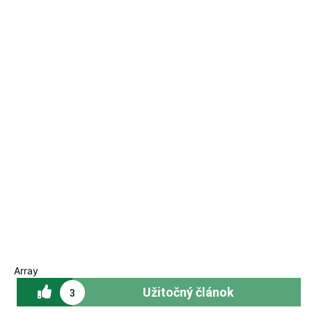
Array
Užitočný článok
3