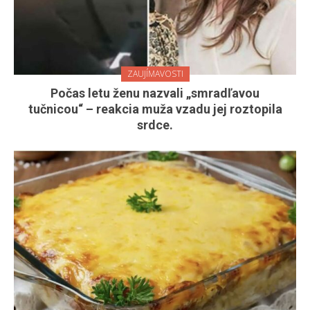
ZAUJÍMAVOSTI
Počas letu ženu nazvali „smradľavou
tučnicou“ – reakcia muža vzadu jej roztopila
srdce.