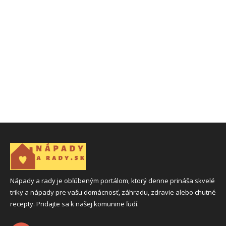
Nápady a rady je obľúbeným portálom, ktorý denne prináša skvelé
triky a nápady pre vašu domácnosť, záhradu, zdravie alebo chutné
recepty. Pridajte sa k našej komunine ľudí.