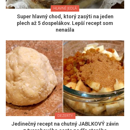
HLAVNÉ JEDLÁ
Super hlavný chod, ktorý zasýti na jeden
plech až 5 dospelákov. Lepší recept som
nenašla
DEZERTY
Jedinečný recept na chutný JABLKOVÝ závin