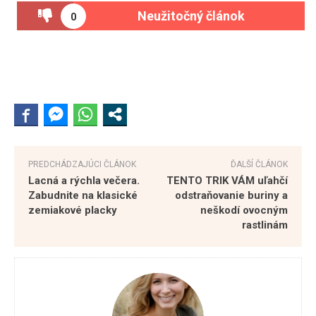
Neužitočný článok
0
PREDCHÁDZAJÚCI ČLÁNOK
ĎALŠÍ ČLÁNOK
Lacná a rýchla večera.
TENTO TRIK VÁM uľahčí
Zabudnite na klasické
odstraňovanie buriny a
zemiakové placky
neškodí ovocným
rastlinám