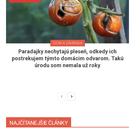
DOM A ZÁHRADA
Paradajky nechytajú pleseň, odkedy ich
postrekujem týmto domácim odvarom. Takú
úrodu som nemala už roky
NAJČÍTANEJŠIE ČLÁNKY