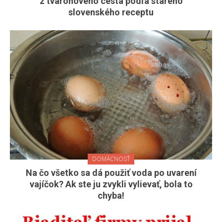
z tvarohového cesta podľa starého
slovenského receptu
DOMÁCNOSŤ
Na čo všetko sa dá použiť voda po uvarení
vajíčok? Ak ste ju zvykli vylievať, bola to
chyba!