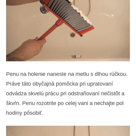
Penu na holenie naneste na metlu s dlhou rúčkou.
Práve táto obyčajná pomôcka pri upratovaní
odvádza skvelú prácu pri odstraňovaní nečistôt a
škvŕn. Penu rozotrite po celej vani a nechajte pol
hodiny pôsobiť.