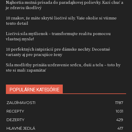
Najhoršia možná prísada do paradajkovej polievky. Kazí chuť a
je zdraviu škodlivý
10 znakov, že máte skryté liečivé sily. Vaše okolie si všimne
tento detail
Liečivá sila myšlienok – transformujte realitu pomocou
vlastnej mysle!
10 perfektných inšpirácií pre dámske nechty. Decentné
varianty aj pre pracujúce ženy
Sila modlitby prináša uzdravenie srdcu, duši a telu – toto by
ste si mali zapamätať
POPULÁRNE KATEGÓRIE
ZAUJÍMAVOSTI
1787
RECEPTY
1031
DEZERTY
429
HLAVNÉ JEDLÁ
417