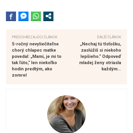
PREDCHÁDZAJÚCI ČLÁNOK
ĎALŠÍ ČLÁNOK
5-ročný nevyliečiteľne
„Nechaj tú tlsťošku,
chorý chlapec matke
zaslúžiš si niekoho
povedal: „Mami, je mi to
lepšieho.“ Odpoveď
tak ľúto,“ len niekoľko
mladej ženy otriasla
hodín predtým, ako
každým…
zomrel