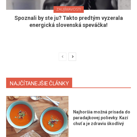
ZAUJÍMAVOSTI
Spoznali by ste ju? Takto predtým vyzerala
energická slovenská speváčka!
NAJČÍTANEJŠIE ČLÁNKY
Najhoršia možná prísada do
paradajkovej polievky. Kazí
chuť a je zdraviu škodlivý