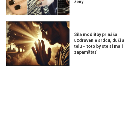
ženy
Sila modlitby prináša
uzdravenie srdcu, duši a
telu – toto by ste si mali
zapamätať