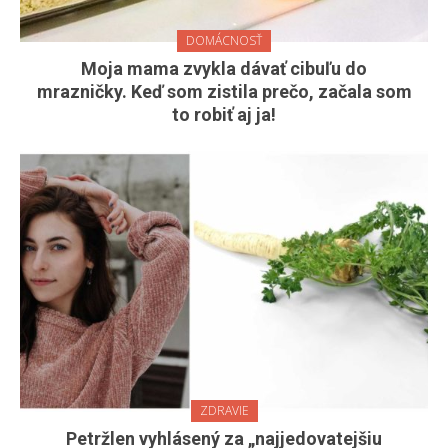
DOMÁCNOSŤ
Moja mama zvykla dávať cibuľu do
mrazničky. Keď som zistila prečo, začala som
to robiť aj ja!
ZDRAVIE
Petržlen vyhlásený za „najjedovatejšiu