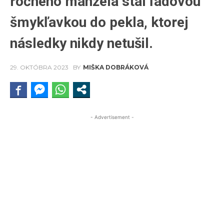
ročného manžela stal ľadovou
šmykľavkou do pekla, ktorej
následky nikdy netušil.
29. OKTÓBRA 2023
BY
MIŠKA DOBRÁKOVÁ
- Advertisement -