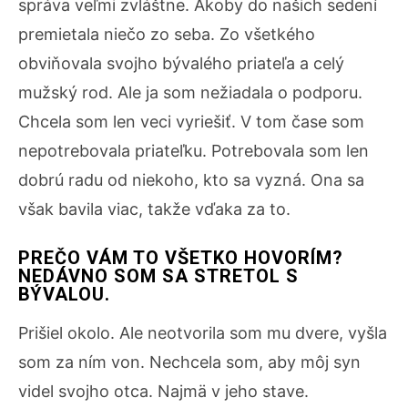
správa veľmi zvláštne. Akoby do našich sedení
premietala niečo zo seba. Zo všetkého
obviňovala svojho bývalého priateľa a celý
mužský rod. Ale ja som nežiadala o podporu.
Chcela som len veci vyriešiť. V tom čase som
nepotrebovala priateľku. Potrebovala som len
dobrú radu od niekoho, kto sa vyzná. Ona sa
však bavila viac, takže vďaka za to.
PREČO VÁM TO VŠETKO HOVORÍM?
NEDÁVNO SOM SA STRETOL S
BÝVALOU.
Prišiel okolo. Ale neotvorila som mu dvere, vyšla
som za ním von. Nechcela som, aby môj syn
videl svojho otca. Najmä v jeho stave.