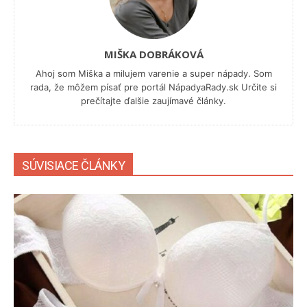
MIŠKA DOBRÁKOVÁ
Ahoj som Miška a milujem varenie a super nápady. Som
rada, že môžem písať pre portál NápadyaRady.sk Určite si
prečítajte ďalšie zaujímavé články.
SÚVISIACE ČLÁNKY