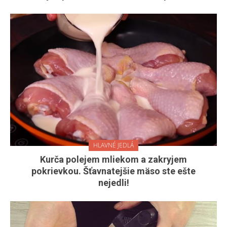
HLAVNÉ JEDLÁ
Kurča polejem mliekom a zakryjem
pokrievkou. Šťavnatejšie mäso ste ešte
nejedli!