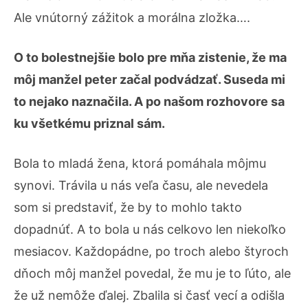
Ale vnútorný zážitok a morálna zložka….
O to bolestnejšie bolo pre mňa zistenie, že ma
môj manžel peter začal podvádzať. Suseda mi
to nejako naznačila. A po našom rozhovore sa
ku všetkému priznal sám.
Bola to mladá žena, ktorá pomáhala môjmu
synovi. Trávila u nás veľa času, ale nevedela
som si predstaviť, že by to mohlo takto
dopadnúť. A to bola u nás celkovo len niekoľko
mesiacov. Každopádne, po troch alebo štyroch
dňoch môj manžel povedal, že mu je to ľúto, ale
že už nemôže ďalej. Zbalila si časť vecí a odišla