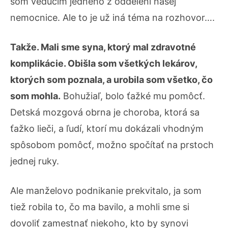
som vedúcim jedného z oddelení našej
nemocnice. Ale to je už iná téma na rozhovor….
Takže. Mali sme syna, ktorý mal zdravotné
komplikácie. Obišla som všetkých lekárov,
ktorých som poznala, a urobila som všetko, čo
som mohla.
Bohužiaľ, bolo ťažké mu pomôcť.
Detská mozgová obrna je choroba, ktorá sa
ťažko lieči, a ľudí, ktorí mu dokázali vhodným
spôsobom pomôcť, možno spočítať na prstoch
jednej ruky.
Ale manželovo podnikanie prekvitalo, ja som
tiež robila to, čo ma bavilo, a mohli sme si
dovoliť zamestnať niekoho, kto by synovi