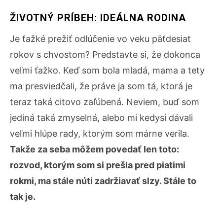
ŽIVOTNÝ PRÍBEH: IDEÁLNA RODINA
Je ťažké prežiť odlúčenie vo veku päťdesiat
rokov s chvostom? Predstavte si, že dokonca
veľmi ťažko. Keď som bola mladá, mama a tety
ma presviedčali, že práve ja som tá, ktorá je
teraz taká citovo zaľúbená. Neviem, buď som
jediná taká zmyselná, alebo mi kedysi dávali
veľmi hlúpe rady, ktorým som márne verila.
Takže za seba môžem povedať len toto:
rozvod, ktorým som si prešla pred piatimi
rokmi, ma stále núti zadržiavať slzy. Stále to
tak je.