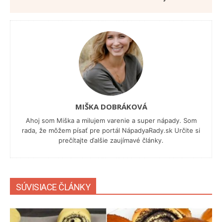
MIŠKA DOBRÁKOVÁ
Ahoj som Miška a milujem varenie a super nápady. Som
rada, že môžem písať pre portál NápadyaRady.sk Určite si
prečítajte ďalšie zaujímavé články.
SÚVISIACE ČLÁNKY