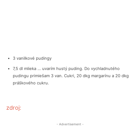
3 vanilkové pudingy
7,5 dl mlieka … uvarím hustý puding. Do vychladnutého
pudingu primiešam 3 van. Cukri, 20 dkg margarínu a 20 dkg
práškového cukru.
zdroj:
- Advertisement -