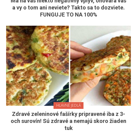
Má na vás niekto negatívny vplyv, ohovára vás
a vy o tom ani neviete? Takto sa to dozviete.
FUNGUJE TO NA 100%
HLAVNÉ JEDLÁ
Zdravé zeleninové fašírky pripravené iba z 3-
och surovín! Sú zdravé a nemajú skoro žiaden
tuk