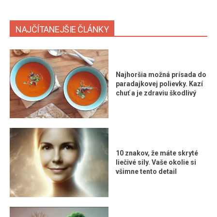
NAJČÍTANEJŠIE ČLÁNKY
Najhoršia možná prísada do
paradajkovej polievky. Kazí
chuť a je zdraviu škodlivý
10 znakov, že máte skryté
liečivé sily. Vaše okolie si
všimne tento detail