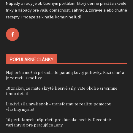
Nápady a rady je obľúbeným portálom, ktorý denne prináša skvelé
triky a nápady pre vašu domácnosť, záhradu, zdravie alebo chutné
recepty. Pridajte sa k našej komunine ľudí.
POPULÁRNE ČLÁNKY
Najhoršia možná prísada do paradajkovej polievky. Kazí chuť a
je zdraviu škodlivý
10 znakov, že máte skryté liečivé sily. Vaše okolie si všimne
tento detail
Liečivá sila myšlienok – transformujte realitu pomocou
vlastnej mysle!
10 perfektných inšpirácií pre dámske nechty. Decentné
varianty aj pre pracujúce ženy