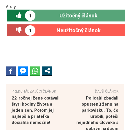
Array
Užitočný článok
1
Neužitočný článok
1
PREDCHÁDZAJÚCI ČLÁNOK
ĎALŠÍ ČLÁNOK
22-ročnej žene ostávali
Policajti zbadali
štyri hodiny života a
opustenú ženu na
jeden sen. Potom jej
parkovisku. To, čo
najlepšia priateľka
urobili, poteší
dosiahla nemožné!
nejedného človeka s
dobrým srdcom