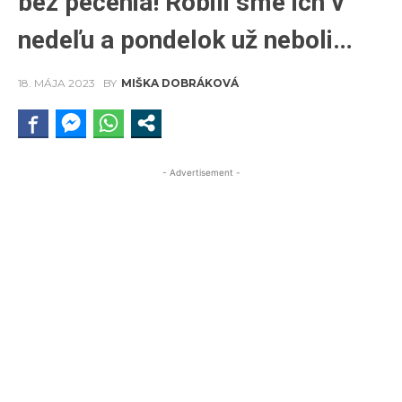
bez pečenia! Robili sme ich v
nedeľu a pondelok už neboli…
18. MÁJA 2023
BY
MIŠKA DOBRÁKOVÁ
- Advertisement -