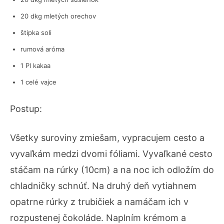
20 dkg mletých orechov
štipka soli
rumová aróma
1 Pl kakaa
1 celé vajce
Postup:
Všetky suroviny zmiešam, vypracujem cesto a
vyvaľkám medzi dvomi fóliami. Vyvaľkané cesto
stáčam na rúrky (10cm) a na noc ich odložím do
chladničky schnúť. Na druhý deň vytiahnem
opatrne rúrky z trubičiek a namáčam ich v
rozpustenej čokoláde. Naplním krémom a