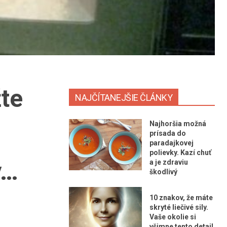
te
NAJČÍTANEJŠIE ČLÁNKY
Najhoršia možná
prísada do
paradajkovej
polievky. Kazí chuť
y…
a je zdraviu
škodlivý
10 znakov, že máte
skryté liečivé sily.
Vaše okolie si
všimne tento detail