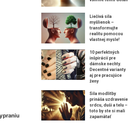
Liečivá sila
myšlienok –
transformujte
realitu pomocou
vlastnej mysle!
10 perfektných
inšpirácií pre
dámske nechty.
Decentné varianty
aj pre pracujúce
ženy
Sila modlitby
prináša uzdravenie
srdcu, duši a telu –
toto by ste si mali
vypraniu
zapamätať