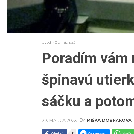
Úvod
Domácnosť
Poradím vám n
špinavú utier
sáčku a potom
BY
MIŠKA DOBRÁKOVÁ
29. MARCA 2023
0