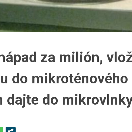
ápad za milión, vlož
ku do mikroténového
 dajte do mikrovlnk