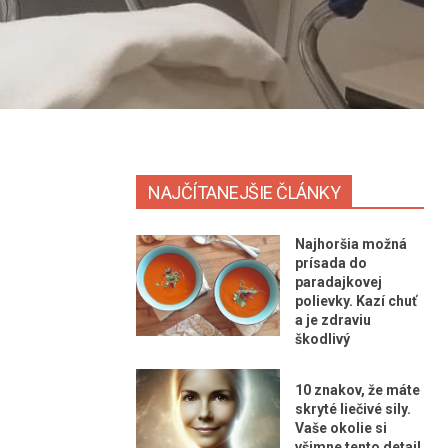
NAJČÍTANEJŠIE ČLÁNKY
Najhoršia možná
prísada do
paradajkovej
polievky. Kazí chuť
a je zdraviu
škodlivý
10 znakov, že máte
skryté liečivé sily.
Vaše okolie si
všimne tento detail