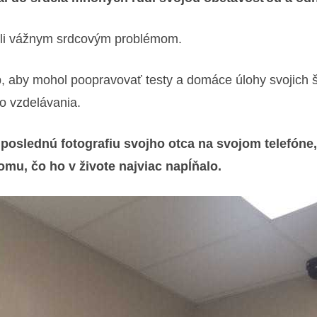
vôli vážnym srdcovým problémom.
op, aby mohol poopravovať testy a domáce úlohy svojich 
ho vzdelávania.
oslednú fotografiu svojho otca na svojom telefóne,
tomu, čo ho v živote najviac napĺňalo.