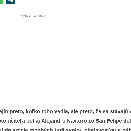
- Advertisement -
ejín preto, koľko toho vedia, ale preto, že sa stávajú
to učiteľa bol aj Alejandro Navarro zo San Felipe del
sal do srdcia mnohých ľudí svojou obetavosťou a o