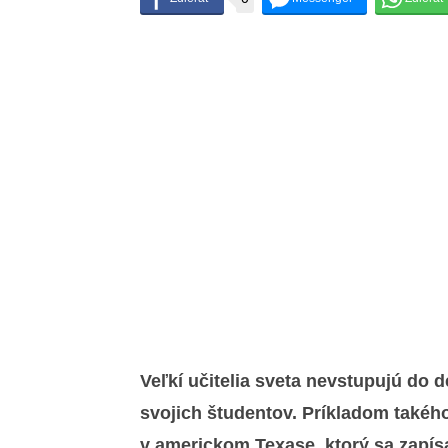
Veľkí učitelia sveta nevstupujú do d
svojich študentov. Príkladom takého
v americkom Texase, ktorý sa zapí