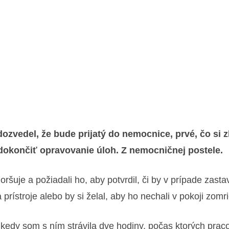
dozvedel, že bude prijatý do nemocnice, prvé, čo si zb
 dokončiť opravovanie úloh. Z nemocničnej postele.
ršuje a požiadali ho, aby potvrdil, či by v prípade zast
prístroje alebo by si želal, aby ho nechali v pokoji zomri
kedy som s ním strávila dve hodiny, počas ktorých praco