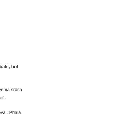
alil, bol
avenia srdca
eť.
val. Priala