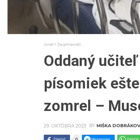
Úvod
Zaujímavosti
Oddaný učiteľ 
písomiek ešte
zomrel – Muse
BY
MIŠKA DOBRÁKO
29. OKTÓBRA 2023
0