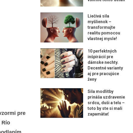
Liečivá sila
myšlienok –
transformujte
realitu pomocou
vlastnej mysle!
10 perfektných
inšpirácií pre
dámske nechty.
Decentné varianty
aj pre pracujúce
ženy
Sila modlitby
prináša uzdravenie
srdcu, duši a telu –
toto by ste si mali
 vzormi pre
zapamätať
 Río
dhodlaním.