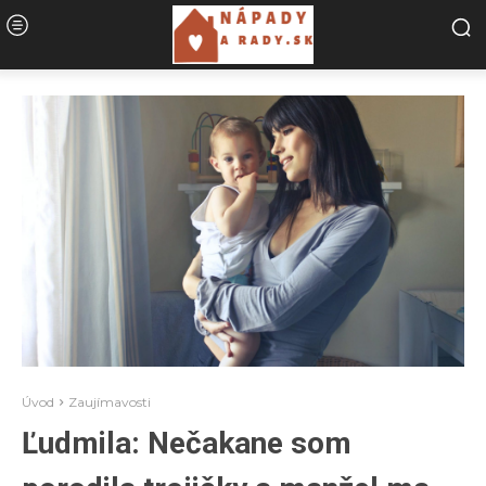
Úvod
Zaujímavosti
Ľudmila: Nečakane som