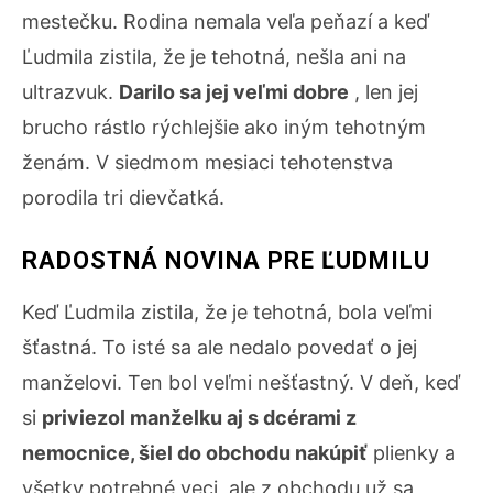
mestečku. Rodina nemala veľa peňazí a keď
Ľudmila zistila, že je tehotná, nešla ani na
ultrazvuk.
Darilo sa jej veľmi dobre
, len jej
brucho rástlo rýchlejšie ako iným tehotným
ženám. V siedmom mesiaci tehotenstva
porodila tri dievčatká.
RADOSTNÁ NOVINA PRE ĽUDMILU
Keď Ľudmila zistila, že je tehotná, bola veľmi
šťastná. To isté sa ale nedalo povedať o jej
manželovi. Ten bol veľmi nešťastný. V deň, keď
si
priviezol manželku aj s dcérami z
nemocnice, šiel do obchodu nakúpiť
plienky a
všetky potrebné veci, ale z obchodu už sa