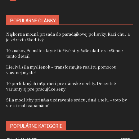
POPULÁRNE ČLÁNKY
Najhoršia možná prísada do paradajkovej polievky. Kazí chuť a
je zdraviu škodlivý
10 znakov, že máte skryté liečivé sily. Vaše okolie si všimne
tento detail
Liečivá sila myšlienok – transformujte realitu pomocou
vlastnej mysle!
10 perfektných inšpirácií pre dámske nechty. Decentné
varianty aj pre pracujúce ženy
Sila modlitby prináša uzdravenie srdcu, duši a telu – toto by
ste si mali zapamätať
POPULÁRNE KATEGÓRIE