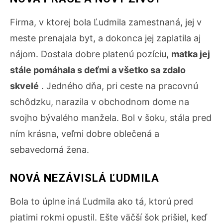
Firma, v ktorej bola Ľudmila zamestnaná, jej v
meste prenajala byt, a dokonca jej zaplatila aj
nájom. Dostala dobre platenú pozíciu,
matka jej
stále pomáhala s deťmi a všetko sa zdalo
skvelé
. Jedného dňa, pri ceste na pracovnú
schôdzku, narazila v obchodnom dome na
svojho bývalého manžela. Bol v šoku, stála pred
ním krásna, veľmi dobre oblečená a
sebavedomá žena.
NOVÁ NEZÁVISLÁ ĽUDMILA
Bola to úplne iná Ľudmila ako tá, ktorú pred
piatimi rokmi opustil. Ešte väčší šok prišiel, keď