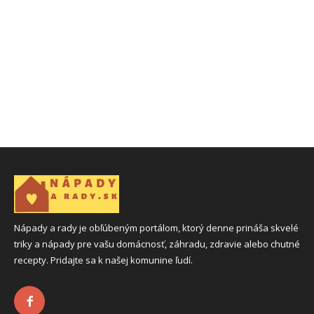
Nápady a rady je obľúbeným portálom, ktorý denne prináša skvelé
triky a nápady pre vašu domácnosť, záhradu, zdravie alebo chutné
recepty. Pridajte sa k našej komunine ľudí.