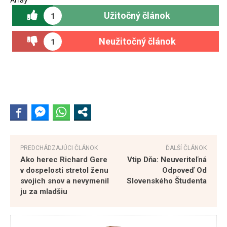
Užitočný článok
1
Neužitočný článok
1
PREDCHÁDZAJÚCI ČLÁNOK
ĎALŠÍ ČLÁNOK
Ako herec Richard Gere
Vtip Dňa: Neuveriteľná
v dospelosti stretol ženu
Odpoveď Od
svojich snov a nevymenil
Slovenského Študenta
ju za mladšiu