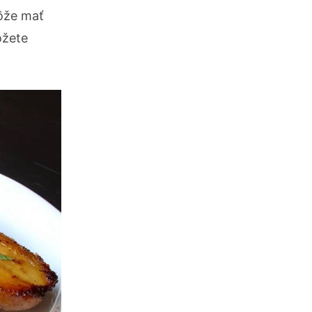
môže mať
ôžete