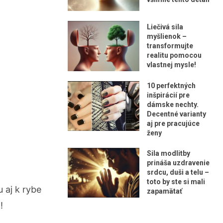
Liečivá sila
myšlienok –
transformujte
realitu pomocou
vlastnej mysle!
10 perfektných
inšpirácií pre
dámske nechty.
Decentné varianty
aj pre pracujúce
ženy
Sila modlitby
prináša uzdravenie
srdcu, duši a telu –
toto by ste si mali
 aj k rybe
zapamätať
!