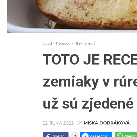
Úvod
Recepty
Hlavné jedlá
TOTO JE RECE
zemiaky v rúr
už sú zjedené
BY
MIŠKA DOBRÁKOVÁ
22. JÚNA 2022
0