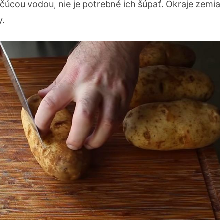
čúcou vodou, nie je potrebné ich šúpať. Okraje zemi
y.