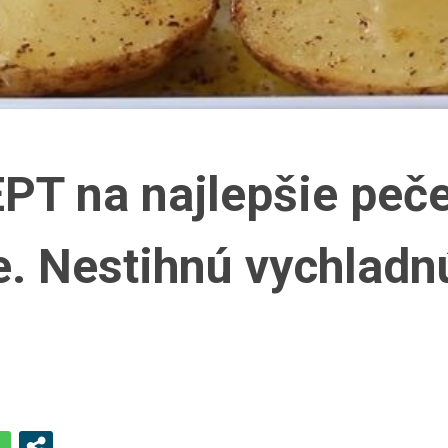
PT na najlepšie peč
e. Nestihnú vychladn