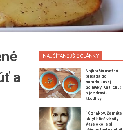
ené
NAJČÍTANEJŠIE ČLÁNKY
Najhoršia možná
úť a
prísada do
paradajkovej
polievky. Kazí chuť
a je zdraviu
škodlivý
10 znakov, že máte
skryté liečivé sily.
Vaše okolie si
všimne tento detail