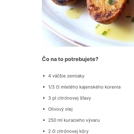
Čo na to potrebujete?
4 väčšie zemiaky
1/3 čl mletého kajenského korenia
3 pl citrónovej šťavy
Olivový olej
250 ml kuracieho vývaru
2 čl citrónovej kôry