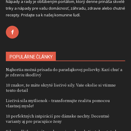
Nápady a rady je obľúbeným portálom, ktorý denne prináša skvelé
triky a nápady pre vašu domácnosť, záhradu, zdravie alebo chutné
recepty. Pridajte sa k našej komunine ľudí.
POPULÁRNE ČLÁNKY
Najhoršia možná prísada do paradajkovej polievky. Kazí chuť a
je zdraviu škodlivý
10 znakov, že máte skryté liečivé sily. Vaše okolie si všimne
tento detail
Liečivá sila myšlienok – transformujte realitu pomocou
vlastnej mysle!
10 perfektných inšpirácií pre dámske nechty. Decentné
varianty aj pre pracujúce ženy