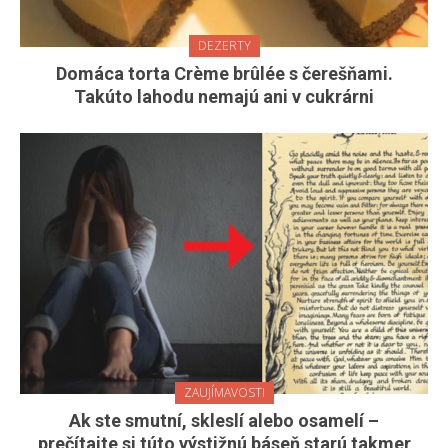
DEZERTY
Domáca torta Crème brûlée s čerešňami.
Takúto lahodu nemajú ani v cukrárni
ZAUJÍMAVOSTI
Ak ste smutní, skleslí alebo osamelí –
prečítajte si túto výstižnú báseň starú takmer