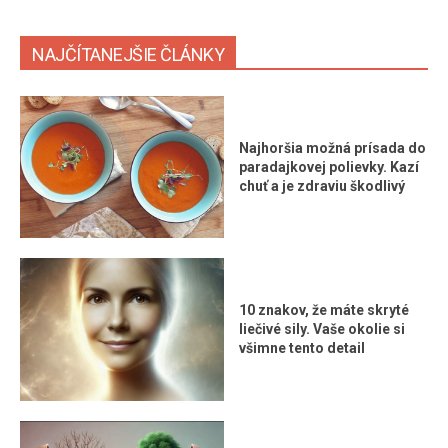
NAJČÍTANEJŠIE ČLÁNKY
Najhoršia možná prísada do
paradajkovej polievky. Kazí
chuť a je zdraviu škodlivý
10 znakov, že máte skryté
liečivé sily. Vaše okolie si
všimne tento detail