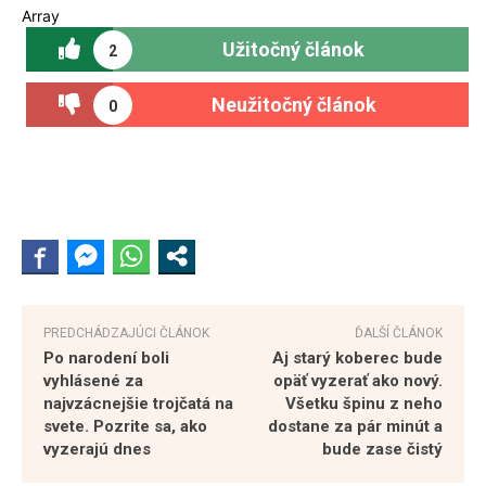
Array
Užitočný článok
2
Neužitočný článok
0
PREDCHÁDZAJÚCI ČLÁNOK
ĎALŠÍ ČLÁNOK
Po narodení boli
Aj starý koberec bude
vyhlásené za
opäť vyzerať ako nový.
najvzácnejšie trojčatá na
Všetku špinu z neho
svete. Pozrite sa, ako
dostane za pár minút a
vyzerajú dnes
bude zase čistý