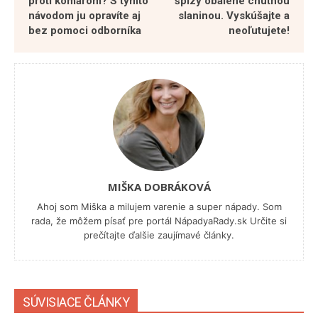
proti komárom? S týmto
špízy obalené chutnou
návodom ju opravíte aj
slaninou. Vyskúšajte a
bez pomoci odborníka
neoľutujete!
MIŠKA DOBRÁKOVÁ
Ahoj som Miška a milujem varenie a super nápady. Som
rada, že môžem písať pre portál NápadyaRady.sk Určite si
prečítajte ďalšie zaujímavé články.
SÚVISIACE ČLÁNKY