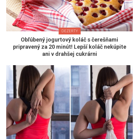
DEZERTY
Obľúbený jogurtový koláč s čerešňami
pripravený za 20 minút! Lepší koláč nekúpite
ani v drahšej cukrárni