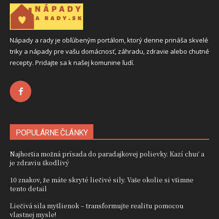
Nápady a rady je obľúbeným portálom, ktorý denne prináša skvelé
triky a nápady pre vašu domácnosť, záhradu, zdravie alebo chutné
recepty. Pridajte sa k našej komunine ľudí.
POPULÁRNE ČLÁNKY
Najhoršia možná prísada do paradajkovej polievky. Kazí chuť a
je zdraviu škodlivý
10 znakov, že máte skryté liečivé sily. Vaše okolie si všimne
tento detail
Liečivá sila myšlienok – transformujte realitu pomocou
vlastnej mysle!