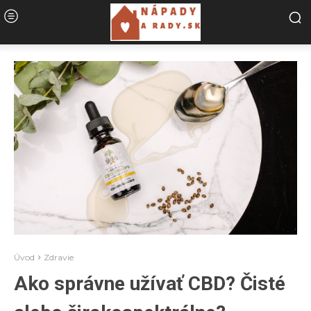
Úvod
Zdravie
Ako správne užívať CBD? Čisté