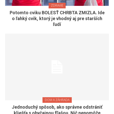
ZDRAVIE
Potomto cviku BOLESŤ CHRBTA ZMIZLA. Ide
o ľahký cvik, ktorý je vhodný aj pre starších
ľudí
DOM A ZÁHRADA
Jednoduchý spôsob, ako správne odstrániť
kliešťa s obyčajnou fľašou. Nič nepomôže