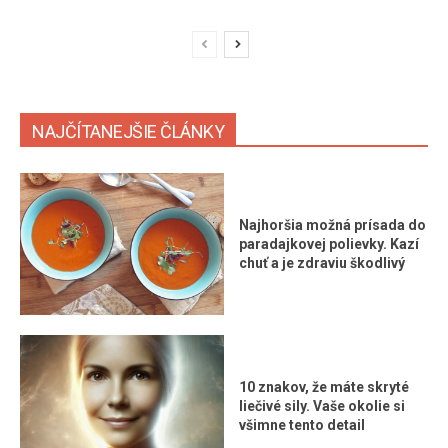
NAJČÍTANEJŠIE ČLÁNKY
Najhoršia možná prísada do
paradajkovej polievky. Kazí
chuť a je zdraviu škodlivý
10 znakov, že máte skryté
liečivé sily. Vaše okolie si
všimne tento detail