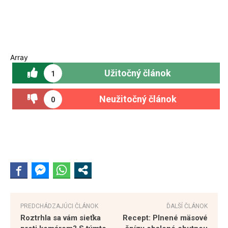
Array
Užitočný článok
1
Neužitočný článok
0
PREDCHÁDZAJÚCI ČLÁNOK
ĎALŠÍ ČLÁNOK
Roztrhla sa vám sieťka
Recept: Plnené mäsové