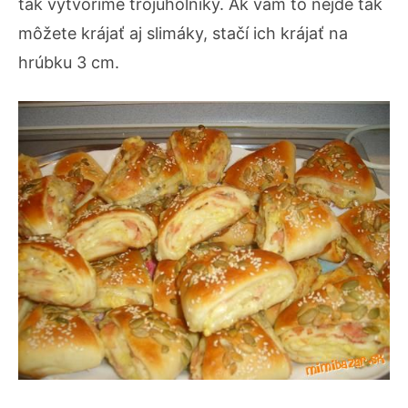
tak vytvoríme trojuholníky. Ak vám to nejde tak
môžete krájať aj slimáky, stačí ich krájať na
hrúbku 3 cm.