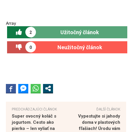
Array
Užitočný článok
2
Neužitočný článok
0
PREDCHÁDZAJÚCI ČLÁNOK
ĎALŠÍ ČLÁNOK
Super ovocný koláč s
Vypestujte si jahody
jogurtom. Cesto ako
doma v plastových
pierko – len vyliať na
fľašiach! Úrodu vám