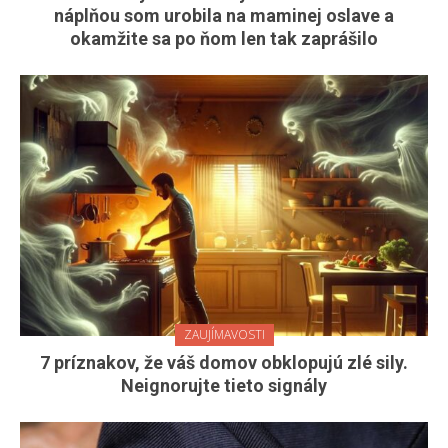
náplňou som urobila na maminej oslave a
okamžite sa po ňom len tak zaprášilo
ZAUJÍMAVOSTI
7 príznakov, že váš domov obklopujú zlé sily.
Neignorujte tieto signály