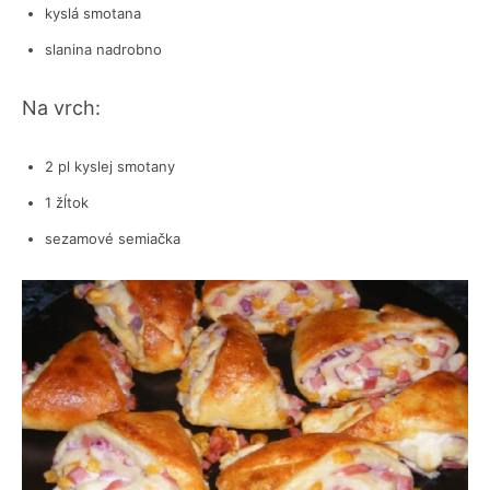
kyslá smotana
slanina nadrobno
Na vrch:
2 pl kyslej smotany
1 žĺtok
sezamové semiačka