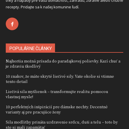
triky a nápady pre vašu domácnosť, záhradu, zdravie alebo chutné
recepty. Pridajte sa k našej komunine ľudí.
POPULÁRNE ČLÁNKY
Najhoršia možná prísada do paradajkovej polievky. Kazí chuť a
je zdraviu škodlivý
10 znakov, že máte skryté liečivé sily. Vaše okolie si všimne
tento detail
Liečivá sila myšlienok – transformujte realitu pomocou
vlastnej mysle!
10 perfektných inšpirácií pre dámske nechty. Decentné
varianty aj pre pracujúce ženy
Sila modlitby prináša uzdravenie srdcu, duši a telu – toto by
ste si mali zapamätať