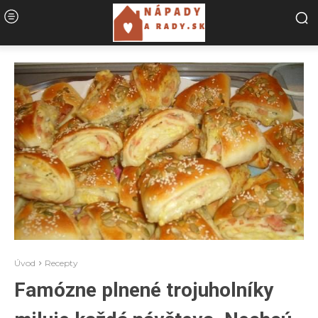
Úvod
Recepty
Famózne plnené trojuholníky