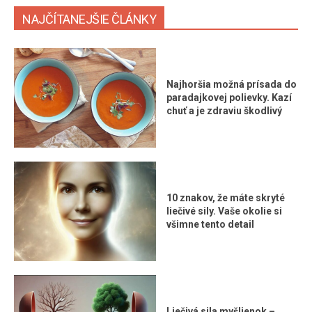
NAJČÍTANEJŠIE ČLÁNKY
Najhoršia možná prísada do
paradajkovej polievky. Kazí
chuť a je zdraviu škodlivý
10 znakov, že máte skryté
liečivé sily. Vaše okolie si
všimne tento detail
Liečivá sila myšlienok –