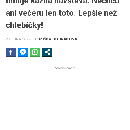
miluje každá návšteva. Nechcú
ani večeru len toto. Lepšie než
chlebíčky!
29. JÚNA 2022
BY
MIŠKA DOBRÁKOVÁ
- Advertisement -