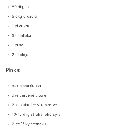
80 dkg list
5 dkg droždia
1 pl cukru
5 dl mlieka
1 pl soli
2 dl oleja
Plnka:
nakrájaná šunka
dve červené cibule
2 ks kukurice v konzerve
10-15 dkg strúhaného syra
2 strúčiky cesnaku