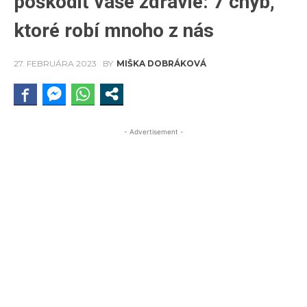
poškodiť vaše zdravie: 7 chýb,
ktoré robí mnoho z nás
27. FEBRUÁRA 2023
BY
MIŠKA DOBRÁKOVÁ
- Advertisement -