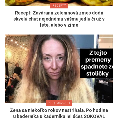
RECEPTY
Recept: Zaváraná zeleninová zmes dodá
skvelú chuť nejednému vášmu jedlu či už v
lete, alebo v zime
ZAUJÍMAVOSTI
Žena sa niekoľko rokov nestrihala. Po hodine
u kaderníka u kaderníka jej účes ŠOKOVAL