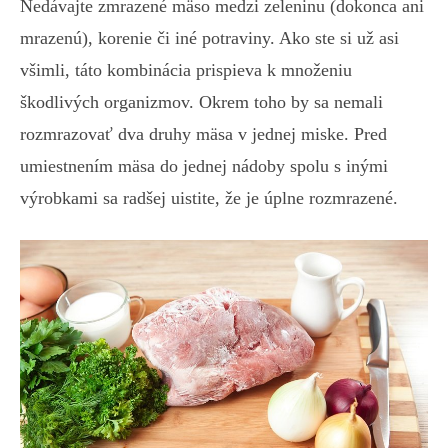
Nedávajte zmrazené mäso medzi zeleninu (dokonca ani
mrazenú), korenie či iné potraviny. Ako ste si už asi
všimli, táto kombinácia prispieva k množeniu
škodlivých organizmov. Okrem toho by sa nemali
rozmrazovať dva druhy mäsa v jednej miske. Pred
umiestnením mäsa do jednej nádoby spolu s inými
výrobkami sa radšej uistite, že je úplne rozmrazené.