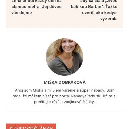
žena chodí každý deň na
aby sa stala „živou
stanicu metra. Jej dôvod
bábikou Barbie“. Ťažko
vás dojme
uveriť, ako kedysi
vyzerala
MIŠKA DOBRÁKOVÁ
Ahoj som Miška a milujem varenie a super nápady. Som
rada, že môžem písať pre portál NápadyaRady.sk Určite si
prečítajte ďalšie zaujímavé články.
SÚVISIACE ČLÁNKY