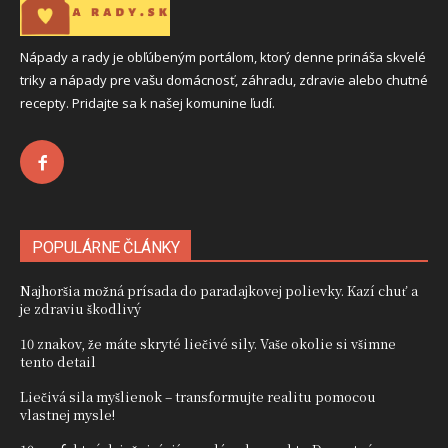
Nápady a rady je obľúbeným portálom, ktorý denne prináša skvelé
triky a nápady pre vašu domácnosť, záhradu, zdravie alebo chutné
recepty. Pridajte sa k našej komunine ľudí.
POPULÁRNE ČLÁNKY
Najhoršia možná prísada do paradajkovej polievky. Kazí chuť a
je zdraviu škodlivý
10 znakov, že máte skryté liečivé sily. Vaše okolie si všimne
tento detail
Liečivá sila myšlienok – transformujte realitu pomocou
vlastnej mysle!