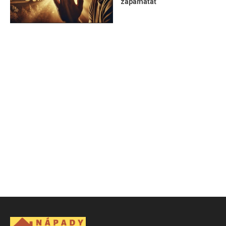
zapamätať