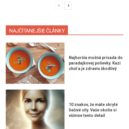
NAJČÍTANEJŠIE ČLÁNKY
Najhoršia možná prísada do
paradajkovej polievky. Kazí
chuť a je zdraviu škodlivý
10 znakov, že máte skryté
liečivé sily. Vaše okolie si
všimne tento detail