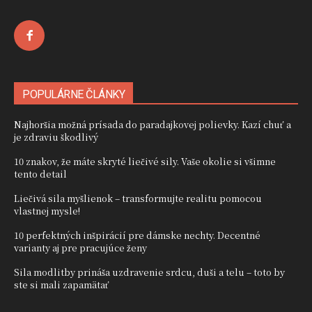
POPULÁRNE ČLÁNKY
Najhoršia možná prísada do paradajkovej polievky. Kazí chuť a
je zdraviu škodlivý
10 znakov, že máte skryté liečivé sily. Vaše okolie si všimne
tento detail
Liečivá sila myšlienok – transformujte realitu pomocou
vlastnej mysle!
10 perfektných inšpirácií pre dámske nechty. Decentné
varianty aj pre pracujúce ženy
Sila modlitby prináša uzdravenie srdcu, duši a telu – toto by
ste si mali zapamätať