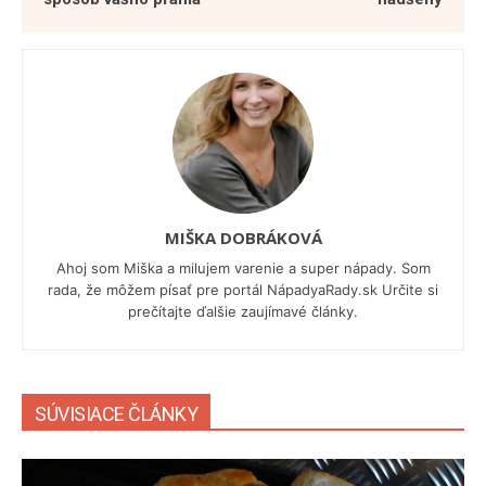
MIŠKA DOBRÁKOVÁ
Ahoj som Miška a milujem varenie a super nápady. Som
rada, že môžem písať pre portál NápadyaRady.sk Určite si
prečítajte ďalšie zaujímavé články.
SÚVISIACE ČLÁNKY