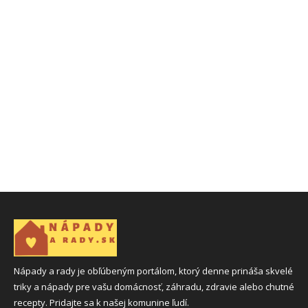
Nápady a rady je obľúbeným portálom, ktorý denne prináša skvelé
triky a nápady pre vašu domácnosť, záhradu, zdravie alebo chutné
recepty. Pridajte sa k našej komunine ľudí.