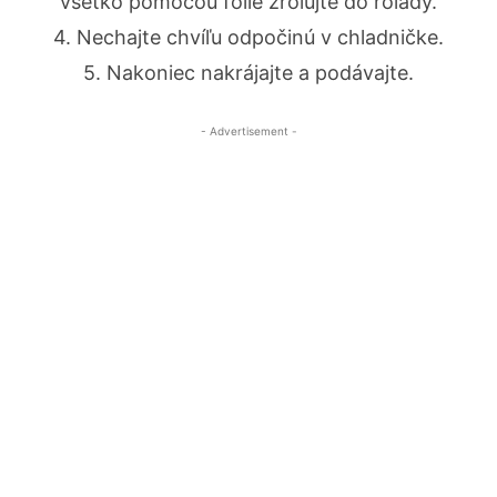
všetko pomocou fólie zrolujte do rolády.
4. Nechajte chvíľu odpočinú v chladničke.
5. Nakoniec nakrájajte a podávajte.
- Advertisement -