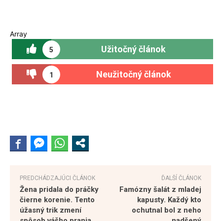
Array
Užitočný článok
5
Neužitočný článok
1
PREDCHÁDZAJÚCI ČLÁNOK
ĎALŠÍ ČLÁNOK
Žena pridala do práčky
Famózny šalát z mladej
čierne korenie. Tento
kapusty. Každý kto
úžasný trik zmení
ochutnal bol z neho
spôsob vášho prania
nadšený