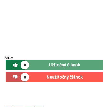
Array
Užitočný článok
0
Neužitočný článok
0