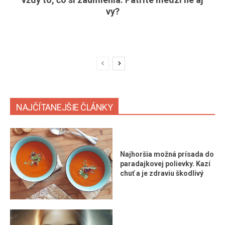
vy?
NAJČÍTANEJŠIE ČLÁNKY
Najhoršia možná prísada do
paradajkovej polievky. Kazí
chuť a je zdraviu škodlivý