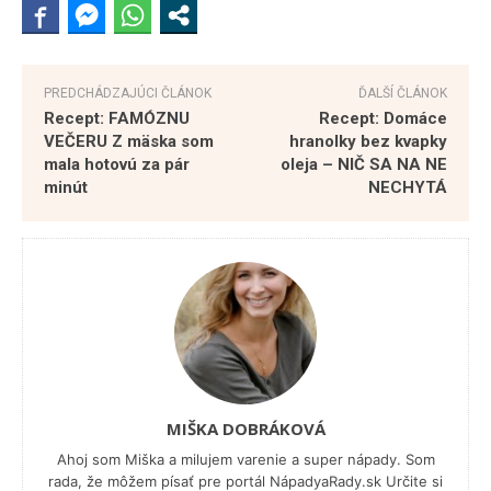
PREDCHÁDZAJÚCI ČLÁNOK
ĎALŠÍ ČLÁNOK
Recept: FAMÓZNU
Recept: Domáce
VEČERU Z mäska som
hranolky bez kvapky
mala hotovú za pár
oleja – NIČ SA NA NE
minút
NECHYTÁ
MIŠKA DOBRÁKOVÁ
Ahoj som Miška a milujem varenie a super nápady. Som
rada, že môžem písať pre portál NápadyaRady.sk Určite si