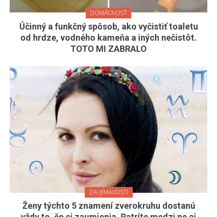
DOMÁCNOSŤ
Účinný a funkčný spôsob, ako vyčistiť toaletu
od hrdze, vodného kameňa a iných nečistôt.
TOTO MI ZABRALO
ZAUJÍMAVOSTI
Ženy týchto 5 znamení zverokruhu dostanú
vždy to, čo si zaumienia. Patríte medzi ne aj