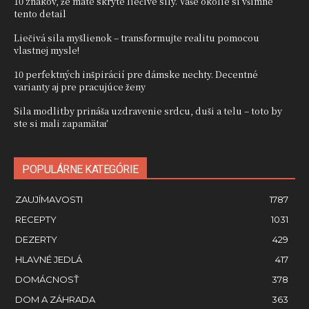
10 znakov, že máte skryté liečivé sily. Vaše okolie si všimne
tento detail
Liečivá sila myšlienok – transformujte realitu pomocou
vlastnej mysle!
10 perfektných inšpirácií pre dámske nechty. Decentné
varianty aj pre pracujúce ženy
Sila modlitby prináša uzdravenie srdcu, duši a telu – toto by
ste si mali zapamätať
POPULÁRNE KATEGÓRIE
ZAUJÍMAVOSTI
1787
RECEPTY
1031
DEZERTY
429
HLAVNÉ JEDLÁ
417
DOMÁCNOSŤ
378
DOM A ZÁHRADA
363