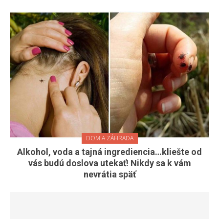
DOM A ZÁHRADA
Alkohol, voda a tajná ingrediencia…kliešte od
vás budú doslova utekať! Nikdy sa k vám
nevrátia späť