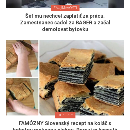
ZAUJÍMAVOSTI
Šéf mu nechcel zaplatiť za prácu.
Zamestnanec sadol za BAGER a začal
demolovať bytovku
DEZERTY
FAMÓZNY Slovenský recept na koláč s
bohatou makovou plnkou. Porazí aj kysnutý