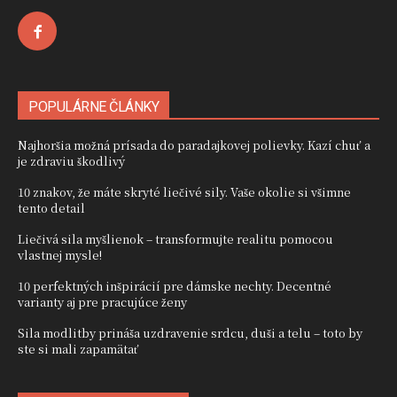
POPULÁRNE ČLÁNKY
Najhoršia možná prísada do paradajkovej polievky. Kazí chuť a
je zdraviu škodlivý
10 znakov, že máte skryté liečivé sily. Vaše okolie si všimne
tento detail
Liečivá sila myšlienok – transformujte realitu pomocou
vlastnej mysle!
10 perfektných inšpirácií pre dámske nechty. Decentné
varianty aj pre pracujúce ženy
Sila modlitby prináša uzdravenie srdcu, duši a telu – toto by
ste si mali zapamätať