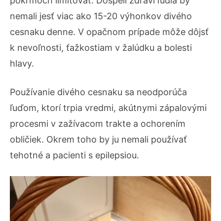
pokrmoch limitovať. Dospelí zdraví ľudia by
nemali jesť viac ako 15-20 výhonkov divého
cesnaku denne. V opačnom prípade môže dôjsť
k nevoľnosti, ťažkostiam v žalúdku a bolesti
hlavy.
Používanie divého cesnaku sa neodporúča
ľuďom, ktorí trpia vredmi, akútnymi zápalovými
procesmi v zažívacom trakte a ochorením
obličiek. Okrem toho by ju nemali používať
tehotné a pacienti s epilepsiou.