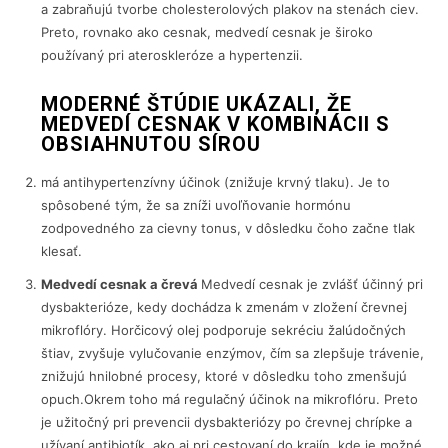
a zabraňujú tvorbe cholesterolových plakov na stenách ciev.
Preto, rovnako ako cesnak, medvedí cesnak je široko
používaný pri ateroskleróze a hypertenzii.
MODERNÉ ŠTÚDIE UKÁZALI, ŽE
MEDVEDÍ CESNAK V KOMBINÁCII S
OBSIAHNUTOU SÍROU
má antihypertenzívny účinok (znižuje krvný tlaku). Je to
spôsobené tým, že sa zníži uvoľňovanie hormónu
zodpovedného za cievny tonus, v dôsledku čoho začne tlak
klesať.
Medvedí cesnak a črevá
Medvedí cesnak je zvlášť účinný pri
dysbakterióze, kedy dochádza k zmenám v zložení črevnej
mikroflóry. Horčicový olej podporuje sekréciu žalúdočných
štiav, zvyšuje vylučovanie enzýmov, čím sa zlepšuje trávenie,
znižujú hnilobné procesy, ktoré v dôsledku toho zmenšujú
opuch.Okrem toho má regulačný účinok na mikroflóru. Preto
je užitočný pri prevencii dysbakteriózy po črevnej chrípke a
užívaní antibiotík, ako aj pri cestovaní do krajín, kde je možné