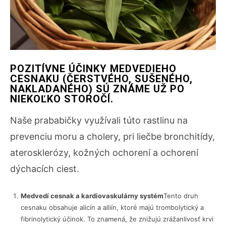
POZITÍVNE ÚČINKY MEDVEDIEHO
CESNAKU (ČERSTVÉHO, SUŠENÉHO,
NAKLADANÉHO) SÚ ZNÁME UŽ PO
NIEKOĽKO STOROČÍ.
Naše prababičky využívali túto rastlinu na
prevenciu moru a cholery, pri liečbe bronchitídy,
aterosklerózy, kožných ochorení a ochorení
dýchacích ciest.
Medvedí cesnak a kardiovaskulárny systém
Tento druh
cesnaku obsahuje alicín a alliín, ktoré majú trombolytický a
fibrinolytický účinok. To znamená, že znižujú zrážanlivosť krvi