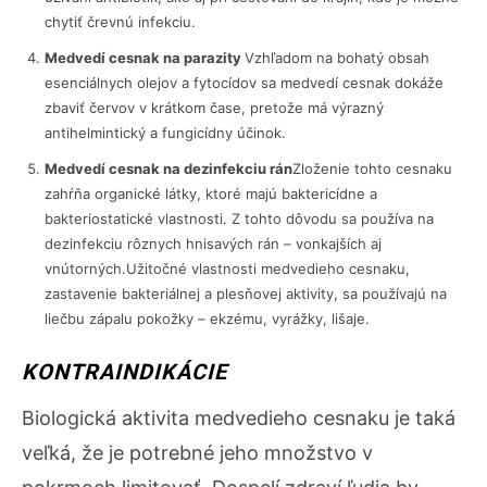
chytiť črevnú infekciu.
Medvedí cesnak na parazity
Vzhľadom na bohatý obsah
esenciálnych olejov a fytocídov sa medvedí cesnak dokáže
zbaviť červov v krátkom čase, pretože má výrazný
antihelmintický a fungicídny účinok.
Medvedí cesnak na dezinfekciu rán
Zloženie tohto cesnaku
zahŕňa organické látky, ktoré majú baktericídne a
bakteriostatické vlastnosti. Z tohto dôvodu sa používa na
dezinfekciu rôznych hnisavých rán – vonkajších aj
vnútorných.Užitočné vlastnosti medvedieho cesnaku,
zastavenie bakteriálnej a plesňovej aktivity, sa používajú na
liečbu zápalu pokožky – ekzému, vyrážky, lišaje.
KONTRAINDIKÁCIE
Biologická aktivita medvedieho cesnaku je taká
veľká, že je potrebné jeho množstvo v