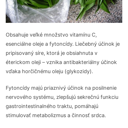
Obsahuje veľké množstvo vitamínu C,
esenciálne oleje a fytoncídy. Liečebný účinok je
pripisovaný síre, ktorá je obsiahnuta v
éterickom oleji – vznika antibakteriálny účinok
vďaka horčičnému oleju (glykozidy).
Fytoncídy majú priaznivý účinok na posilnenie
nervového systému, zlepšujú sekrečnú funkciu
gastrointestinalného traktu, pomáhajú
stimulovať metabolizmus a činnosť srdca.