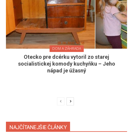
DOM A ZÁHRADA
Otecko pre dcérku vytoril zo starej
socialistickej komody kuchyňku – Jeho
nápad je úžasný
NAJČÍTANEJŠIE ČLÁNKY