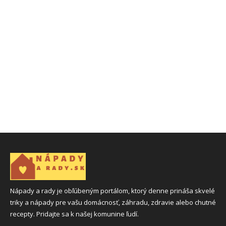
Nápady a rady je obľúbeným portálom, ktorý denne prináša skvelé
triky a nápady pre vašu domácnosť, záhradu, zdravie alebo chutné
recepty. Pridajte sa k našej komunine ľudí.