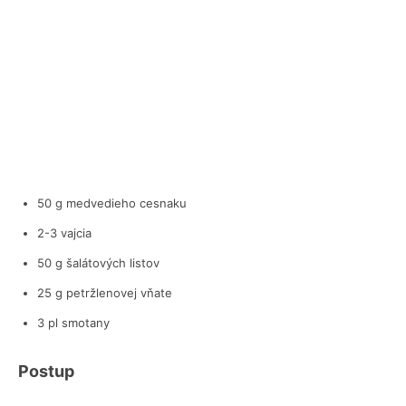
50 g medvedieho cesnaku
2-3 vajcia
50 g šalátových listov
25 g petržlenovej vňate
3 pl smotany
Postup