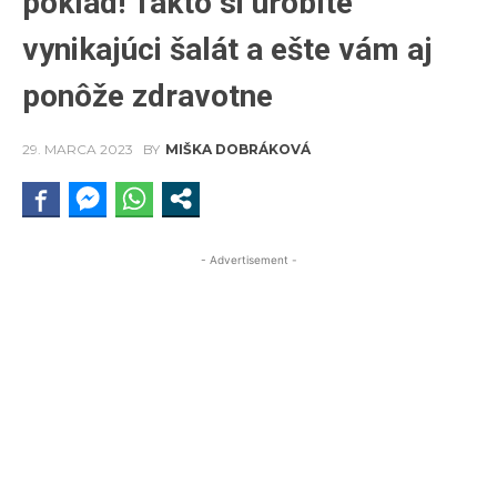
poklad! Takto si urobíte
vynikajúci šalát a ešte vám aj
ponôže zdravotne
29. MARCA 2023
BY
MIŠKA DOBRÁKOVÁ
- Advertisement -