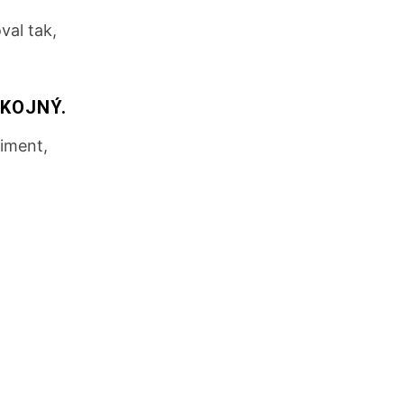
val tak,
KOJNÝ.
riment,