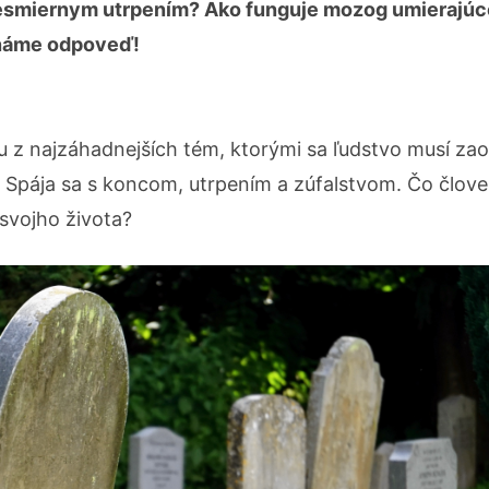
nesmiernym utrpením? Ako funguje mozog umierajú
známe odpoveď!
u z najzáhadnejších tém, ktorými sa ľudstvo musí zao
. Spája sa s koncom, utrpením a zúfalstvom. Čo člov
 svojho života?