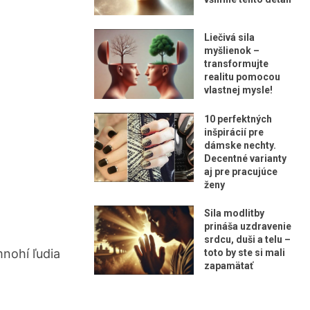
Liečivá sila
myšlienok –
transformujte
realitu pomocou
vlastnej mysle!
10 perfektných
inšpirácií pre
dámske nechty.
Decentné varianty
aj pre pracujúce
ženy
Sila modlitby
prináša uzdravenie
srdcu, duši a telu –
mnohí ľudia
toto by ste si mali
zapamätať