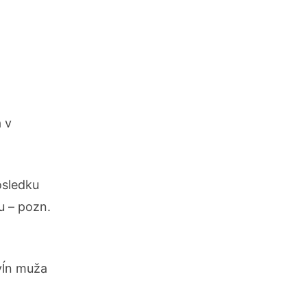
á v
ôsledku
u – pozn.
vĺn muža