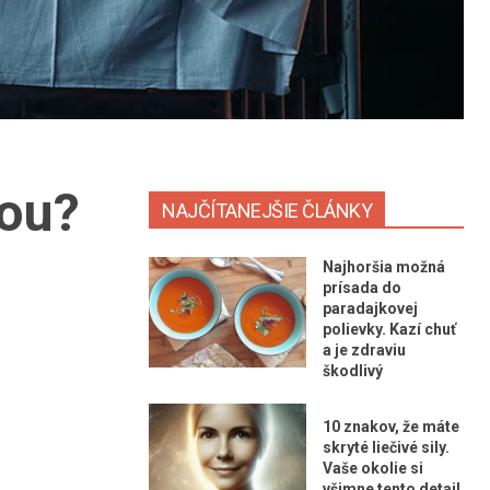
ťou?
NAJČÍTANEJŠIE ČLÁNKY
Najhoršia možná
prísada do
paradajkovej
polievky. Kazí chuť
a je zdraviu
škodlivý
10 znakov, že máte
skryté liečivé sily.
Vaše okolie si
všimne tento detail