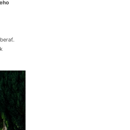
ceho
berať.
ek