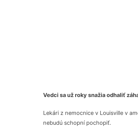
Vedci sa už roky snažia odhaliť záh
Lekári z nemocnice v Louisville v am
nebudú schopní pochopiť.