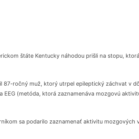
erickom štáte Kentucky náhodou prišli na stopu, ktor
l 87-ročný muž, ktorý utrpel epileptický záchvat v d
o na EEG (metóda, ktorá zaznamenáva mozgovú aktivit
rníkom sa podarilo zaznamenať aktivitu mozgových 