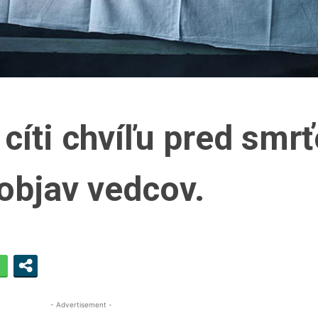
cíti chvíľu pred smr
objav vedcov.
- Advertisement -