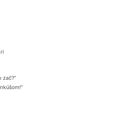
ri
o zač?”
ankúšom!”