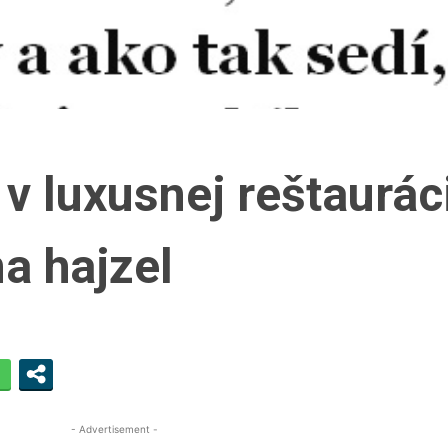
v luxusnej reštaurác
na hajzel
- Advertisement -