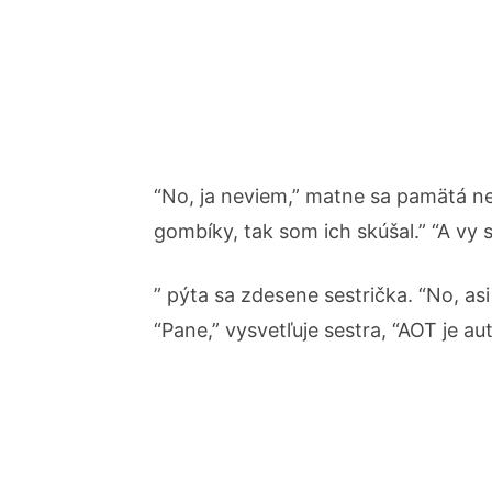
“No, ja neviem,” matne sa pamätá ne
gombíky, tak som ich skúšal.” “A vy s
” pýta sa zdesene sestrička. “No, as
“Pane,” vysvetľuje sestra, “AOT je