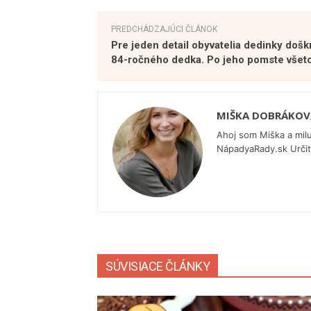
PREDCHÁDZAJÚCI ČLÁNOK
Pre jeden detail obyvatelia dedinky doškr
84-ročného dedka. Po jeho pomste všetc
MIŠKA DOBRÁKOV
Ahoj som Miška a mil
NápadyaRady.sk Určite
SÚVISIACE ČLÁNKY