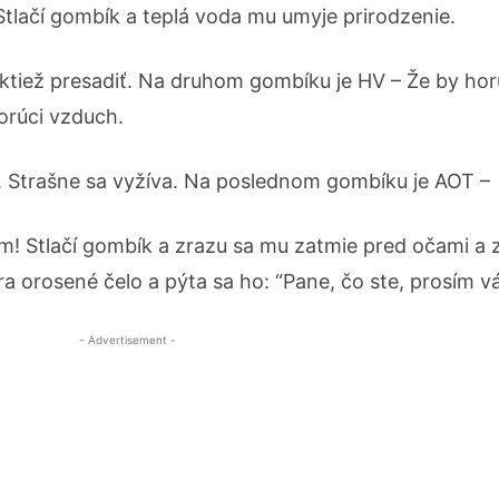
Stlačí gombík a teplá voda mu umyje prirodzenie.
ktiež presadiť. Na druhom gombíku je HV – Že by ho
orúci vzduch.
. Strašne sa vyžíva. Na poslednom gombíku je AOT –
m! Stlačí gombík a zrazu sa mu zatmie pred očami a 
ra orosené čelo a pýta sa ho: “Pane, čo ste, prosím vás
- Advertisement -