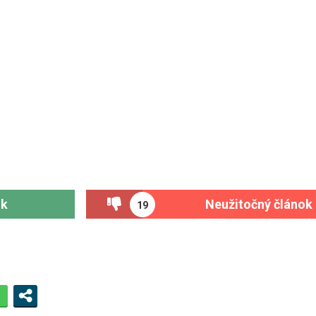
ok
Neužitočný článok
19