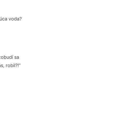
rúca voda?
zobudí sa
, robil?!”