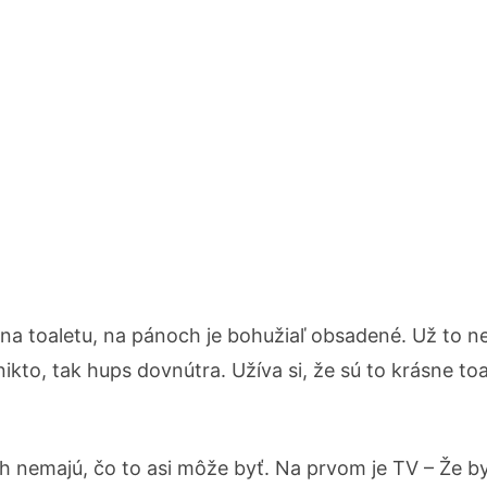
e na toaletu, na pánoch je bohužiaľ obsadené. Už to 
ikto, tak hups dovnútra. Užíva si, že sú to krásne toa
h nemajú, čo to asi môže byť. Na prvom je TV – Že by