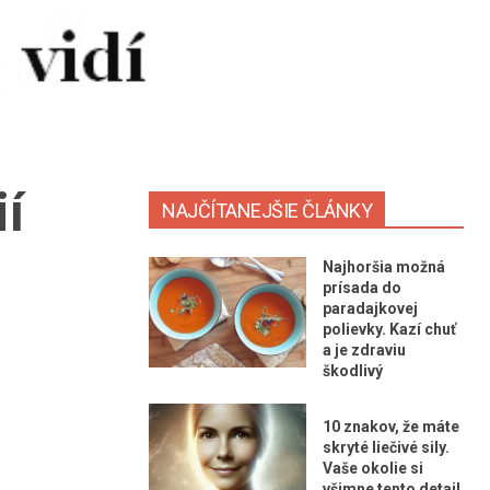
ií
NAJČÍTANEJŠIE ČLÁNKY
Najhoršia možná
prísada do
paradajkovej
polievky. Kazí chuť
a je zdraviu
škodlivý
10 znakov, že máte
skryté liečivé sily.
Vaše okolie si
všimne tento detail