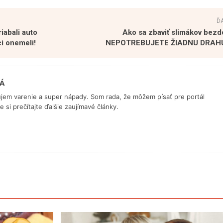
Ď
iabali auto
Ako sa zbaviť slimákov bez
i onemeli!
NEPOTREBUJETE ŽIADNU DRAH
Á
ujem varenie a super nápady. Som rada, že môžem písať pre portál
 si prečítajte ďalšie zaujímavé články.