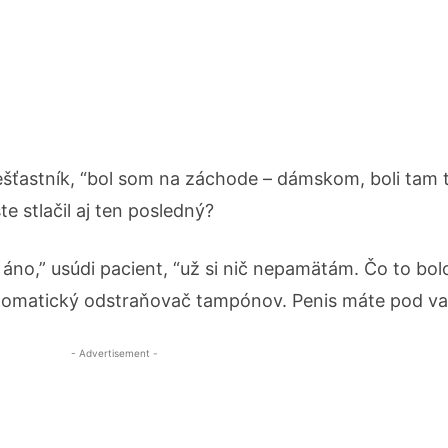
šťastník, “bol som na záchode – dámskom, boli tam t
te stlačil aj ten posledný?
i áno,” usúdi pacient, “už si nič nepamätám. Čo to bol
 automatický odstraňovač tampónov. Penis máte pod v
- Advertisement -