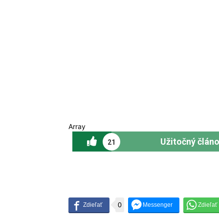
Array
Užitočný člán
21
0