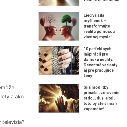
Liečivá sila
myšlienok –
transformujte
realitu pomocou
vlastnej mysle!
10 perfektných
inšpirácií pre
dámske nechty.
Decentné varianty
aj pre pracujúce
ženy
nemôže
Sila modlitby
prináša uzdravenie
lety a ako
srdcu, duši a telu –
toto by ste si mali
zapamätať
 televízia?