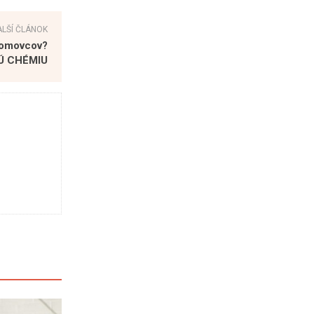
ALŠÍ ČLÁNOK
domovcov?
Ú CHÉMIU