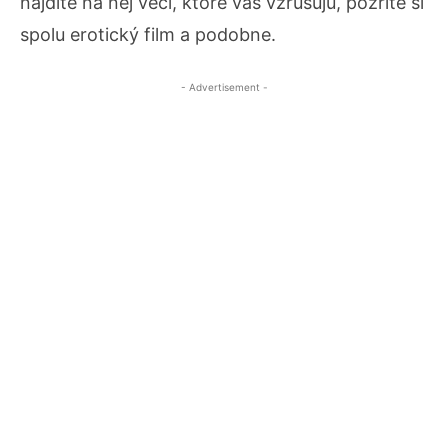
nájdite na nej veci, ktoré vás vzrušujú, pozrite si
spolu erotický film a podobne.
- Advertisement -