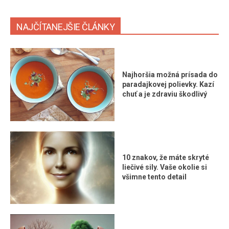
NAJČÍTANEJŠIE ČLÁNKY
Najhoršia možná prísada do
paradajkovej polievky. Kazí
chuť a je zdraviu škodlivý
10 znakov, že máte skryté
liečivé sily. Vaše okolie si
všimne tento detail