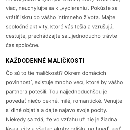
viac, neuchyľujte sa k „vydieraniu“. Pokúste sa
vrátiť iskru do vášho intímneho života. Majte
spoločné aktivity, ktoré vás tešia a vzrušujú,
cestujte, prechádzajte sa…jednoducho trávte
čas spoločne.
KAŽDODENNÉ MALIČKOSTI
Čo sú to tie maličkosti? Okrem domácich
povinností, existuje mnoho vecí, ktoré by vášho
partnera potešili. Tou najjednoduchšou je
povedať niečo pekné, milé, romantické. Venujte
si dlhé objatia a dajte najavo svoje pocity.
Niekedy sa zdá, že vo vzťahu už nie je žiadna
láska, city a všetko akoby odišlo, no hneď, keď