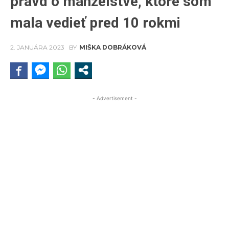
právd o manželstve, ktoré som
mala vedieť pred 10 rokmi
2. JANUÁRA 2023
BY
MIŠKA DOBRÁKOVÁ
- Advertisement -