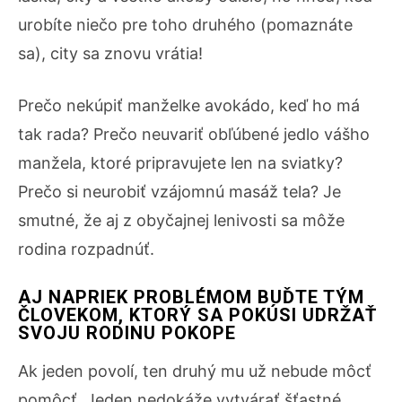
urobíte niečo pre toho druhého (pomaznáte
sa), city sa znovu vrátia!
Prečo nekúpiť manželke avokádo, keď ho má
tak rada? Prečo neuvariť obľúbené jedlo vášho
manžela, ktoré pripravujete len na sviatky?
Prečo si neurobiť vzájomnú masáž tela? Je
smutné, že aj z obyčajnej lenivosti sa môže
rodina rozpadnúť.
AJ NAPRIEK PROBLÉMOM BUĎTE TÝM
ČLOVEKOM, KTORÝ SA POKÚSI UDRŽAŤ
SVOJU RODINU POKOPE
Ak jeden povolí, ten druhý mu už nebude môcť
pomôcť. Jeden nedokáže vytvárať šťastné