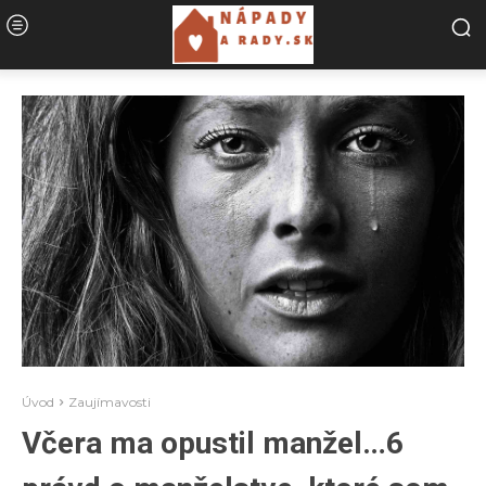
Úvod
Zaujímavosti
Včera ma opustil manžel…6