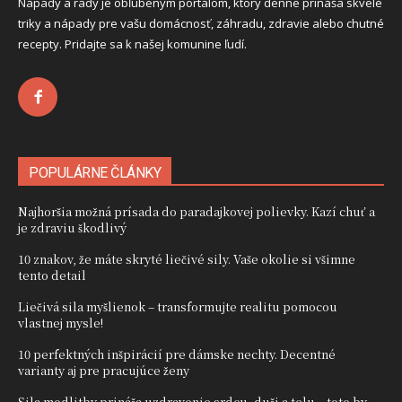
Nápady a rady je obľúbeným portálom, ktorý denne prináša skvelé
triky a nápady pre vašu domácnosť, záhradu, zdravie alebo chutné
recepty. Pridajte sa k našej komunine ľudí.
POPULÁRNE ČLÁNKY
Najhoršia možná prísada do paradajkovej polievky. Kazí chuť a
je zdraviu škodlivý
10 znakov, že máte skryté liečivé sily. Vaše okolie si všimne
tento detail
Liečivá sila myšlienok – transformujte realitu pomocou
vlastnej mysle!
10 perfektných inšpirácií pre dámske nechty. Decentné
varianty aj pre pracujúce ženy
Sila modlitby prináša uzdravenie srdcu, duši a telu – toto by