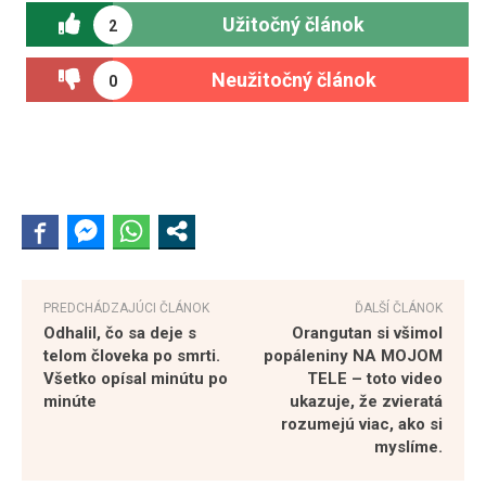
Užitočný článok
2
Neužitočný článok
0
PREDCHÁDZAJÚCI ČLÁNOK
ĎALŠÍ ČLÁNOK
Odhalil, čo sa deje s
Orangutan si všimol
telom človeka po smrti.
popáleniny NA MOJOM
Všetko opísal minútu po
TELE – toto video
minúte
ukazuje, že zvieratá
rozumejú viac, ako si
myslíme.