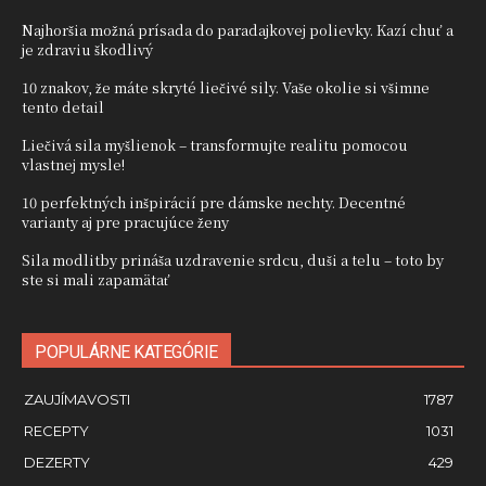
Najhoršia možná prísada do paradajkovej polievky. Kazí chuť a
je zdraviu škodlivý
10 znakov, že máte skryté liečivé sily. Vaše okolie si všimne
tento detail
Liečivá sila myšlienok – transformujte realitu pomocou
vlastnej mysle!
10 perfektných inšpirácií pre dámske nechty. Decentné
varianty aj pre pracujúce ženy
Sila modlitby prináša uzdravenie srdcu, duši a telu – toto by
ste si mali zapamätať
POPULÁRNE KATEGÓRIE
ZAUJÍMAVOSTI
1787
RECEPTY
1031
DEZERTY
429