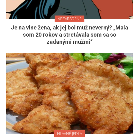
NEZARADENÉ
Je na vine žena, ak jej bol muž neverný? „Mala
som 20 rokov a stretávala som sa so
zadanými mužmi“
HLAVNÉ JEDLÁ