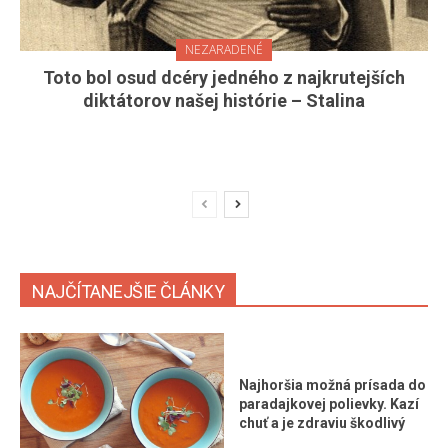
NEZARADENÉ
Toto bol osud dcéry jedného z najkrutejších
diktátorov našej histórie – Stalina
NAJČÍTANEJŠIE ČLÁNKY
Najhoršia možná prísada do
paradajkovej polievky. Kazí
chuť a je zdraviu škodlivý