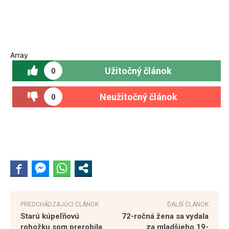
Array
Užitočný článok
0
Neužitočný článok
0
PREDCHÁDZAJÚCI ČLÁNOK
ĎALŠÍ ČLÁNOK
Starú kúpeľňovú
72-ročná žena sa vydala
rohožku som prerobila
za mladšieho 19-