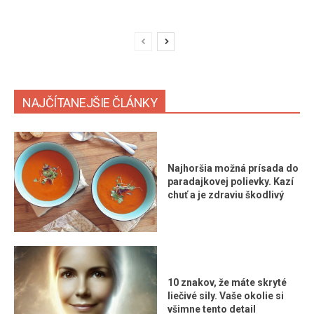
NAJČÍTANEJŠIE ČLÁNKY
Najhoršia možná prísada do
paradajkovej polievky. Kazí
chuť a je zdraviu škodlivý
10 znakov, že máte skryté
liečivé sily. Vaše okolie si
všimne tento detail