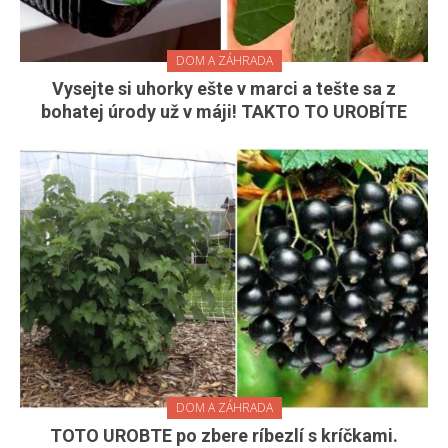
DOM A ZÁHRADA
Vysejte si uhorky ešte v marci a tešte sa z
bohatej úrody už v máji! TAKTO TO UROBÍTE
DOM A ZÁHRADA
TOTO UROBTE po zbere ríbezlí s kríčkami.