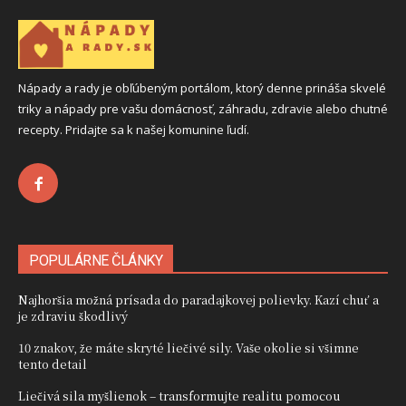
Nápady a rady je obľúbeným portálom, ktorý denne prináša skvelé
triky a nápady pre vašu domácnosť, záhradu, zdravie alebo chutné
recepty. Pridajte sa k našej komunine ľudí.
POPULÁRNE ČLÁNKY
Najhoršia možná prísada do paradajkovej polievky. Kazí chuť a
je zdraviu škodlivý
10 znakov, že máte skryté liečivé sily. Vaše okolie si všimne
tento detail
Liečivá sila myšlienok – transformujte realitu pomocou