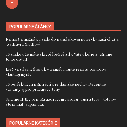
POPULÁRNE ČLÁNKY
Najhoršia možná prísada do paradajkovej polievky. Kazí chuť a
je zdraviu škodlivý
10 znakov, že máte skryté liečivé sily. Vaše okolie si všimne
tento detail
Liečivá sila myšlienok – transformujte realitu pomocou
vlastnej mysle!
10 perfektných inšpirácií pre dámske nechty. Decentné
varianty aj pre pracujúce ženy
Sila modlitby prináša uzdravenie srdcu, duši a telu – toto by
ste si mali zapamätať
POPULÁRNE KATEGÓRIE