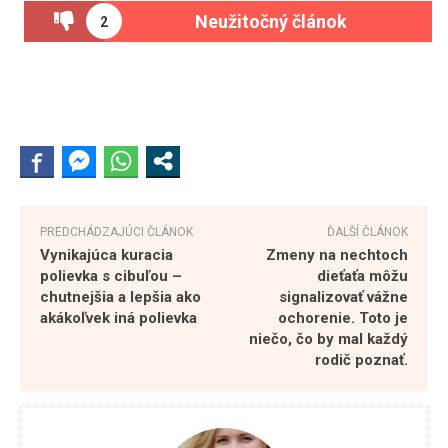
Neužitočný článok
2
PREDCHÁDZAJÚCI ČLÁNOK
ĎALŠÍ ČLÁNOK
Vynikajúca kuracia
Zmeny na nechtoch
polievka s cibuľou –
dieťaťa môžu
chutnejšia a lepšia ako
signalizovať vážne
akákoľvek iná polievka
ochorenie. Toto je
niečo, čo by mal každý
rodič poznať.