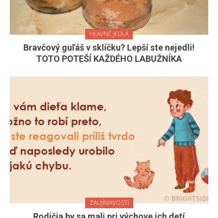
HLAVNÉ JEDLÁ
Bravčový guľáš v sklíčku? Lepší ste nejedli!
TOTO POTEŠÍ KAŽDÉHO LABUŽNÍKA
ZAUJÍMAVOSTI
Rodičia by sa mali pri výchove ich detí