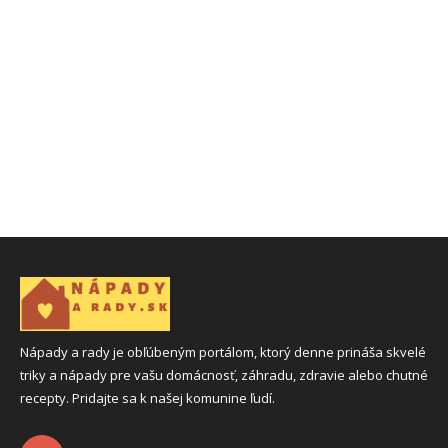
Nápady a rady je obľúbeným portálom, ktorý denne prináša skvelé
triky a nápady pre vašu domácnosť, záhradu, zdravie alebo chutné
recepty. Pridajte sa k našej komunine ľudí.