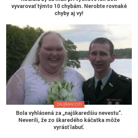
vyvarovať týmto 10 chybám. Nerobte rovnaké
chyby aj vy!
ZAUJÍMAVOSTI
Bola vyhlásená za „najškaredšiu nevestu“.
Neverili, že zo škaredého káčatka môže
vyrásť labuť.