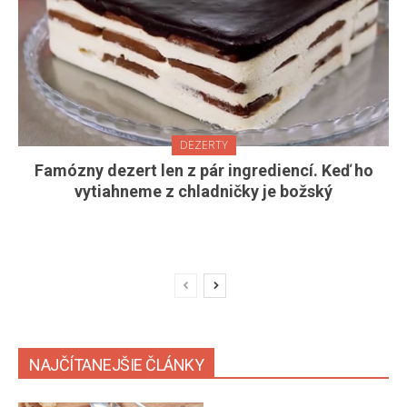
DEZERTY
Famózny dezert len z pár ingrediencí. Keď ho
vytiahneme z chladničky je božský
NAJČÍTANEJŠIE ČLÁNKY