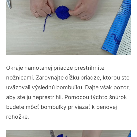
Okraje namotanej priadze prestrihnite
nožnicami. Zarovnajte dĺžku priadze, ktorou ste
uväzovali výslednú bombuľku. Dajte však pozor,
aby ste ju neprestrihli. Pomocou týchto šnúrok
budete môcť bombuľky priviazať k penovej
rohožke.