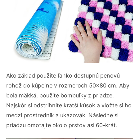
Ako základ použite ľahko dostupnú penovú
rohož do kúpeľne v rozmeroch 50×80 cm. Aby
bola mäkká, použite bombuľky z priadze.
Najskôr si odstrihnite kratší kúsok a vložte si ho
medzi prostredník a ukazovák. Následne si
priadzu omotajte okolo prstov asi 60-krát.