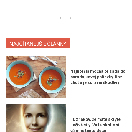
NAJČÍTANEJŠIE ČLÁNKY
Najhoršia možná prísada do
paradajkovej polievky. Kazí
chuť a je zdraviu škodlivý
10 znakov, že máte skryté
liečivé sily. Vaše okolie si
všimne tento detail