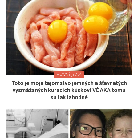
HLAVNÉ JEDLÁ
Toto je moje tajomstvo jemných a šťavnatých
vysmážaných kuracích kúskov! VĎAKA tomu
sú tak lahodné