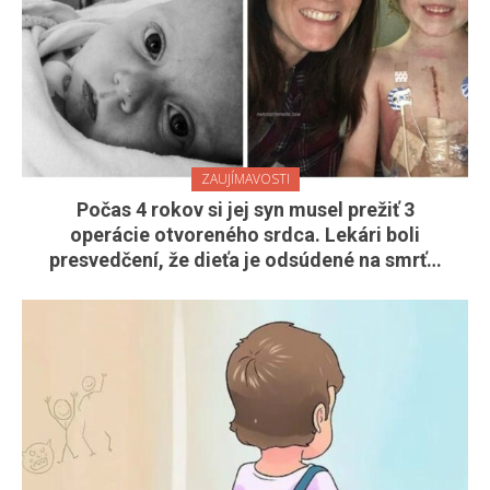
ZAUJÍMAVOSTI
Počas 4 rokov si jej syn musel prežiť 3
operácie otvoreného srdca. Lekári boli
presvedčení, že dieťa je odsúdené na smrť…