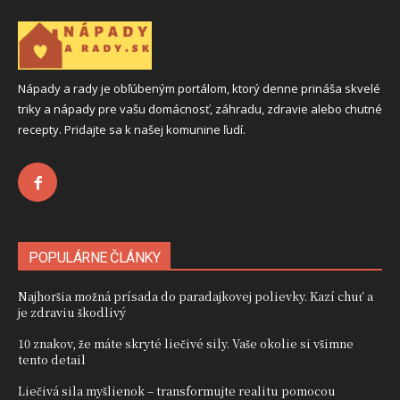
Nápady a rady je obľúbeným portálom, ktorý denne prináša skvelé
triky a nápady pre vašu domácnosť, záhradu, zdravie alebo chutné
recepty. Pridajte sa k našej komunine ľudí.
POPULÁRNE ČLÁNKY
Najhoršia možná prísada do paradajkovej polievky. Kazí chuť a
je zdraviu škodlivý
10 znakov, že máte skryté liečivé sily. Vaše okolie si všimne
tento detail
Liečivá sila myšlienok – transformujte realitu pomocou