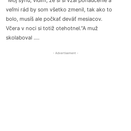
“Môj synu, vidím, že si si vzal ponaučenie a
veľmi rád by som všetko zmenil, tak ako to
bolo, musíš ale počkať deväť mesiacov.
Včera v noci si totiž otehotnel.”A muž
skolaboval ….
- Advertisement -