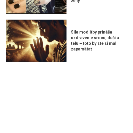
ženy
Sila modlitby prináša
uzdravenie srdcu, duši a
telu – toto by ste si mali
zapamätať