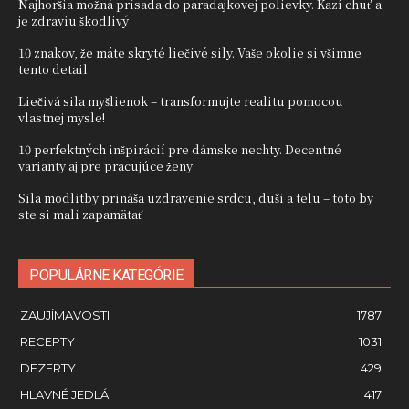
Najhoršia možná prísada do paradajkovej polievky. Kazí chuť a
je zdraviu škodlivý
10 znakov, že máte skryté liečivé sily. Vaše okolie si všimne
tento detail
Liečivá sila myšlienok – transformujte realitu pomocou
vlastnej mysle!
10 perfektných inšpirácií pre dámske nechty. Decentné
varianty aj pre pracujúce ženy
Sila modlitby prináša uzdravenie srdcu, duši a telu – toto by
ste si mali zapamätať
POPULÁRNE KATEGÓRIE
ZAUJÍMAVOSTI
1787
RECEPTY
1031
DEZERTY
429
HLAVNÉ JEDLÁ
417