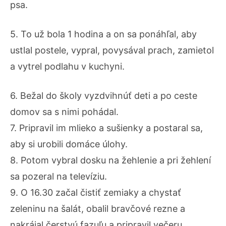
psa.
5. To už bola 1 hodina a on sa ponáhľal, aby
ustlal postele, vypral, povysával prach, zamietol
a vytrel podlahu v kuchyni.
6. Bežal do školy vyzdvihnúť deti a po ceste
domov sa s nimi pohádal.
7. Pripravil im mlieko a sušienky a postaral sa,
aby si urobili domáce úlohy.
8. Potom vybral dosku na žehlenie a pri žehlení
sa pozeral na televíziu.
9. O 16.30 začal čistiť zemiaky a chystať
zeleninu na šalát, obalil bravčové rezne a
nakrájal čerstvú fazuľu a pripravil večeru,