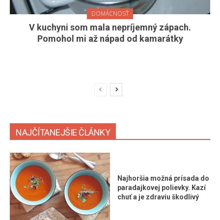
DOMÁCNOSŤ
V kuchyni som mala nepríjemný zápach.
Pomohol mi až nápad od kamarátky
NAJČÍTANEJŠIE ČLÁNKY
Najhoršia možná prísada do
paradajkovej polievky. Kazí
chuť a je zdraviu škodlivý