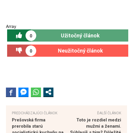
Array
Užitočný článok
0
Neužitočný článok
0
PREDCHÁDZAJÚCI ČLÁNOK
ĎALŠÍ ČLÁNOK
Prešovská firma
Toto je rozdiel medzi
prerobila starú
mužmi a ženami.
socialistickú kuchyňu na
Súhlasíš s tým? Dôležité