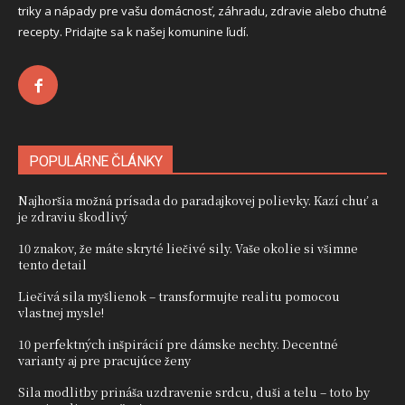
triky a nápady pre vašu domácnosť, záhradu, zdravie alebo chutné
recepty. Pridajte sa k našej komunine ľudí.
POPULÁRNE ČLÁNKY
Najhoršia možná prísada do paradajkovej polievky. Kazí chuť a
je zdraviu škodlivý
10 znakov, že máte skryté liečivé sily. Vaše okolie si všimne
tento detail
Liečivá sila myšlienok – transformujte realitu pomocou
vlastnej mysle!
10 perfektných inšpirácií pre dámske nechty. Decentné
varianty aj pre pracujúce ženy
Sila modlitby prináša uzdravenie srdcu, duši a telu – toto by