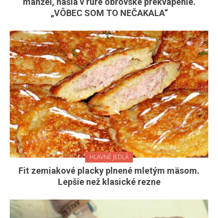
manžel, našla v rúre obrovské prekvapenie.
„VÔBEC SOM TO NEČAKALA“
HLAVNÉ JEDLÁ
Fit zemiakové placky plnené mletým mäsom.
Lepšie než klasické rezne