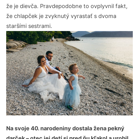
že je dievča. Pravdepodobne to ovplyvnil fakt,
že chlapček je zvyknutý vyrastať s dvoma
staršími sestrami.
Na svoje 40. narodeniny dostala žena pekný
darček – otec jej detí si pred ňu kľakol a urobil