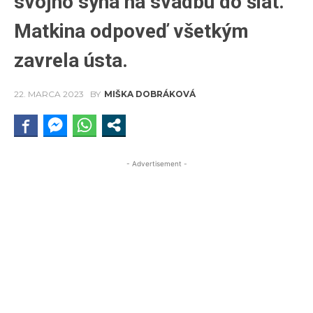
svojho syna na svadbu do šiat.
Matkina odpoveď všetkým
zavrela ústa.
22. MARCA 2023
BY
MIŠKA DOBRÁKOVÁ
- Advertisement -