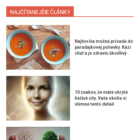
NAJČÍTANEJŠIE ČLÁNKY
Najhoršia možná prísada do
paradajkovej polievky. Kazí
chuť a je zdraviu škodlivý
10 znakov, že máte skryté
liečivé sily. Vaše okolie si
všimne tento detail