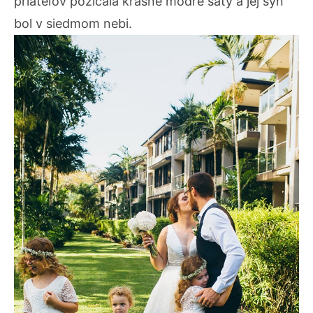
priateľov požičala krásne modré šaty a jej syn
bol v siedmom nebi.