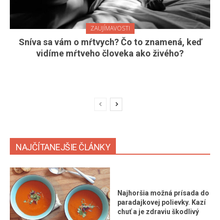
ZAUJÍMAVOSTI
Sníva sa vám o mŕtvych? Čo to znamená, keď
vidíme mŕtveho človeka ako živého?
NAJČÍTANEJŠIE ČLÁNKY
Najhoršia možná prísada do
paradajkovej polievky. Kazí
chuť a je zdraviu škodlivý