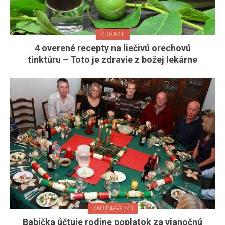
ZDRAVIE
4 overené recepty na liečivú orechovú
tinktúru – Toto je zdravie z božej lekárne
ZAUJÍMAVOSTI
Babička účtuje rodine poplatok za vianočnú