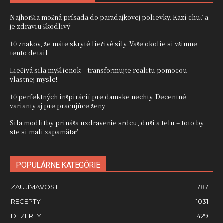
Najhoršia možná prísada do paradajkovej polievky. Kazí chuť a
je zdraviu škodlivý
10 znakov, že máte skryté liečivé sily. Vaše okolie si všimne
tento detail
Liečivá sila myšlienok – transformujte realitu pomocou
vlastnej mysle!
10 perfektných inšpirácií pre dámske nechty. Decentné
varianty aj pre pracujúce ženy
Sila modlitby prináša uzdravenie srdcu, duši a telu – toto by
ste si mali zapamätať
POPULÁRNE KATEGÓRIE
ZAUJÍMAVOSTI
1787
RECEPTY
1031
DEZERTY
429