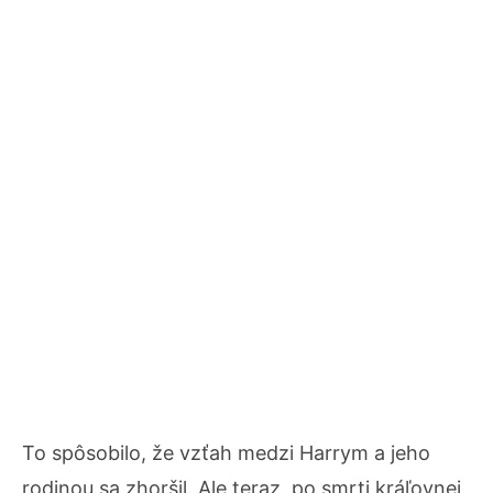
To spôsobilo, že vzťah medzi Harrym a jeho
rodinou sa zhoršil. Ale teraz, po smrti kráľovnej,