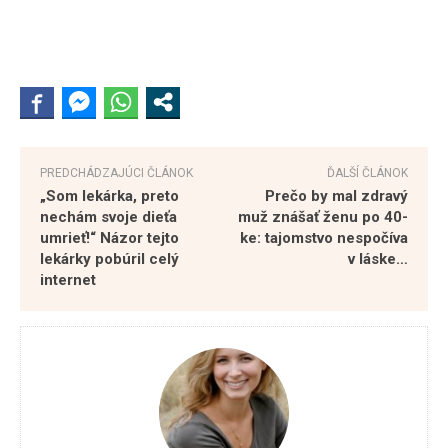
PREDCHÁDZAJÚCI ČLÁNOK
ĎALŠÍ ČLÁNOK
„Som lekárka, preto
Prečo by mal zdravý
nechám svoje dieťa
muž znášať ženu po 40-
umrieť!“ Názor tejto
ke: tajomstvo nespočíva
lekárky pobúril celý
v láske…
internet