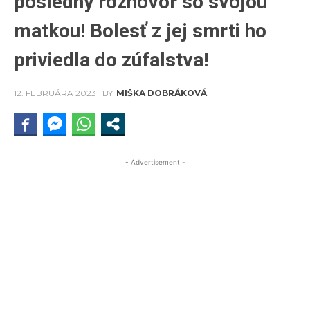
posledný rozhovor so svojou
matkou! Bolesť z jej smrti ho
priviedla do zúfalstva!
12. FEBRUÁRA 2023
BY
MIŠKA DOBRÁKOVÁ
- Advertisement -