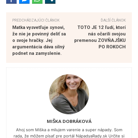
PREDCHÁDZAJÚCI ČLÁNOK
ĎALŠÍ ČLÁNOK
Matka vysvetľuje synovi,
TOTO JE 12 ľudí, ktorí
že nie je povinný deliť sa
nás očarili svojou
o svoje hračky. Jej
premenou ZOVŇAJŠKU
argumentácia dáva silný
PO ROKOCH
podnet na zamyslenie.
MIŠKA DOBRÁKOVÁ
Ahoj som Miška a milujem varenie a super nápady. Som
rada, že môžem písať pre portál NápadyaRady.sk Určite si