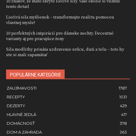
10 znakov, že máte skryté liečivé sily. Vaše okolie si všimne
tento detail
Liečivá sila myšlienok – transformujte realitu pomocou
vlastnej mysle!
10 perfektných inšpirácií pre dámske nechty. Decentné
varianty aj pre pracujúce ženy
Sila modlitby prináša uzdravenie srdcu, duši a telu – toto by
ste si mali zapamätať
POPULÁRNE KATEGÓRIE
ZAUJÍMAVOSTI
1787
RECEPTY
1031
DEZERTY
429
HLAVNÉ JEDLÁ
417
DOMÁCNOSŤ
378
DOM A ZÁHRADA
363