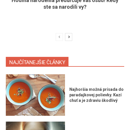
Hodina narodenia predurčuje váš osud! Kedy
ste sa narodili vy?
NAJČÍTANEJŠIE ČLÁNKY
Najhoršia možná prísada do
paradajkovej polievky. Kazí
chuť a je zdraviu škodlivý