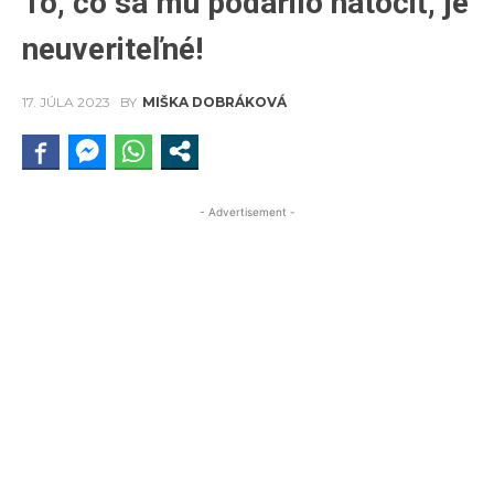
To, čo sa mu podarilo natočiť, je
neuveriteľné!
17. JÚLA 2023
BY
MIŠKA DOBRÁKOVÁ
- Advertisement -