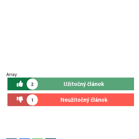
Array
Užitočný článok
2
Neužitočný článok
1