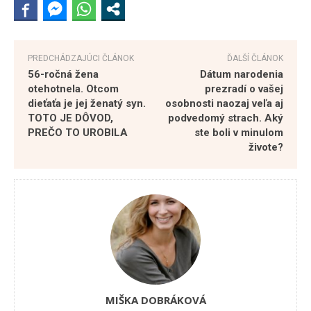
PREDCHÁDZAJÚCI ČLÁNOK
ĎALŠÍ ČLÁNOK
56-ročná žena
Dátum narodenia
otehotnela. Otcom
prezradí o vašej
dieťaťa je jej ženatý syn.
osobnosti naozaj veľa aj
TOTO JE DÔVOD,
podvedomý strach. Aký
PREČO TO UROBILA
ste boli v minulom
živote?
MIŠKA DOBRÁKOVÁ