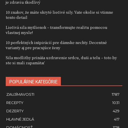
je zdraviu škodlivý
10 znakov, že máte skryté liečivé sily. Vaše okolie si všimne
tento detail
Liečivá sila myšlienok – transformujte realitu pomocou
vlastnej mysle!
10 perfektných inšpirácií pre dámske nechty. Decentné
varianty aj pre pracujúce ženy
Sila modlitby prináša uzdravenie srdcu, duši a telu – toto by
ste si mali zapamätať
POPULÁRNE KATEGÓRIE
ZAUJÍMAVOSTI
1787
RECEPTY
1031
DEZERTY
429
HLAVNÉ JEDLÁ
417
DOMÁCNOSŤ
378