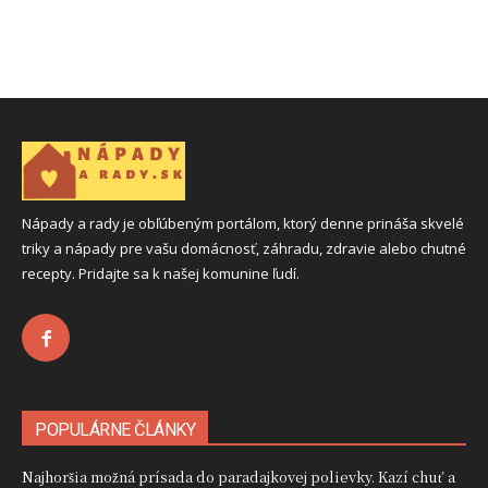
Nápady a rady je obľúbeným portálom, ktorý denne prináša skvelé
triky a nápady pre vašu domácnosť, záhradu, zdravie alebo chutné
recepty. Pridajte sa k našej komunine ľudí.
POPULÁRNE ČLÁNKY
Najhoršia možná prísada do paradajkovej polievky. Kazí chuť a