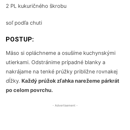
2 PL kukuričného škrobu
soľ podľa chuti
POSTUP:
Mäso si opláchneme a osušíme kuchynskými
utierkami. Odstránime prípadné blanky a
nakrájame na tenké prúžky približne rovnakej
dĺžky.
Každý prúžok zľahka narežeme párkrát
po celom povrchu.
- Advertisement -