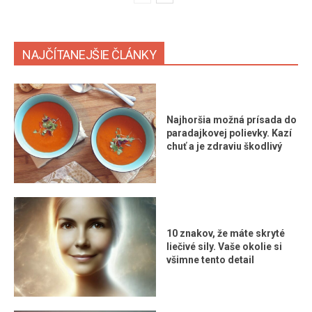
NAJČÍTANEJŠIE ČLÁNKY
Najhoršia možná prísada do
paradajkovej polievky. Kazí
chuť a je zdraviu škodlivý
10 znakov, že máte skryté
liečivé sily. Vaše okolie si
všimne tento detail