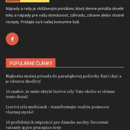
Nápady a rady je obľúbeným portálom, ktorý denne prináša skvelé
triky a nápady pre vašu domácnosť, záhradu, zdravie alebo chutné
recepty. Pridajte sa k našej komunine ľudí.
POPULÁRNE ČLÁNKY
Najhoršia možná prísada do paradajkovej polievky. Kazí chuť a
je zdraviu škodlivý
10 znakov, že máte skryté liečivé sily. Vaše okolie si všimne
tento detail
Liečivá sila myšlienok – transformujte realitu pomocou
vlastnej mysle!
10 perfektných inšpirácií pre dámske nechty. Decentné
varianty aj pre pracujúce ženy