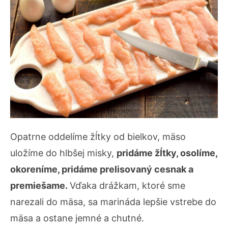
Opatrne oddelíme žĺtky od bielkov, mäso
uložíme do hlbšej misky,
pridáme žĺtky, osolíme,
okoreníme, pridáme prelisovaný cesnak a
premiešame.
Vďaka drážkam, ktoré sme
narezali do mäsa, sa marináda lepšie vstrebe do
mäsa a ostane jemné a chutné.