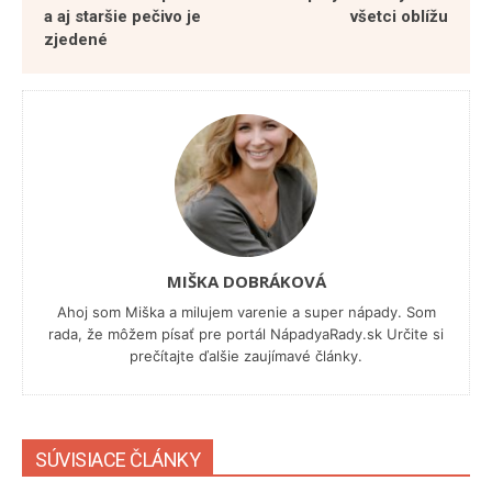
a aj staršie pečivo je
všetci oblížu
zjedené
MIŠKA DOBRÁKOVÁ
Ahoj som Miška a milujem varenie a super nápady. Som
rada, že môžem písať pre portál NápadyaRady.sk Určite si
prečítajte ďalšie zaujímavé články.
SÚVISIACE ČLÁNKY