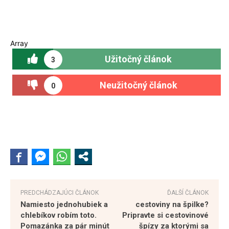
Array
Užitočný článok
3
Neužitočný článok
0
PREDCHÁDZAJÚCI ČLÁNOK
ĎALŠÍ ČLÁNOK
Namiesto jednohubiek a
cestoviny na špilke?
chlebíkov robím toto.
Pripravte si cestovinové
Pomazánka za pár minút
špízy za ktorými sa