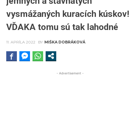
jemných a šťavnatých
vysmážaných kuracích kúskov!
VĎAKA tomu sú tak lahodné
11. APRÍLA 2022
BY
MIŠKA DOBRÁKOVÁ
- Advertisement -