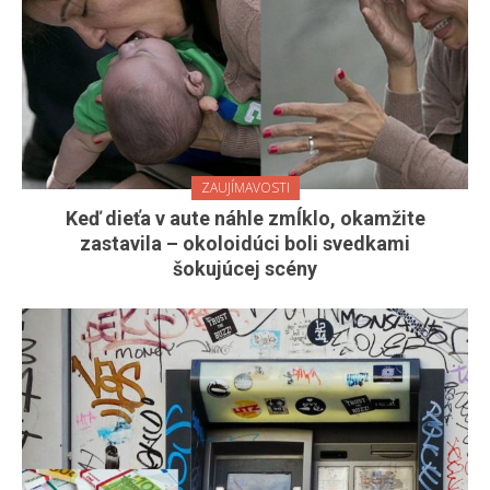
ZAUJÍMAVOSTI
Keď dieťa v aute náhle zmĺklo, okamžite
zastavila – okoloidúci boli svedkami
šokujúcej scény