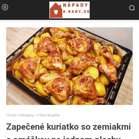
Úvod
Recepty
Hlavné jedlá
Zapečené kuriatko so zemiakmi