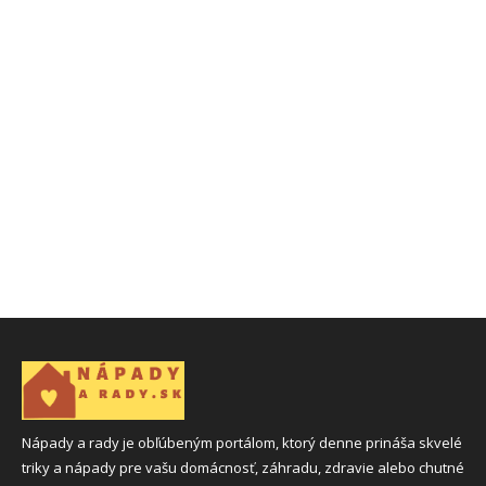
Nápady a rady je obľúbeným portálom, ktorý denne prináša skvelé
triky a nápady pre vašu domácnosť, záhradu, zdravie alebo chutné