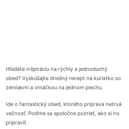
Hľadáte inšpiráciu na rýchly a jednoduchý
obed? Vyskúšajte dnešný recept na kuriatko so
zemiakmi a omáčkou na jednom plechu.
Ide o fantastický obed, ktorého príprava netrvá
večnosť. Poďme sa spoločne pozrieť, ako si ho
pripraviť.