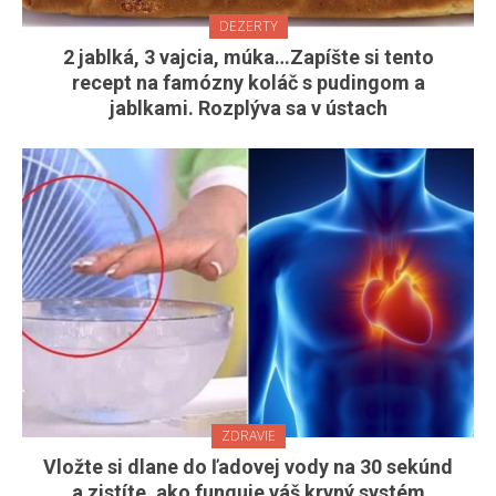
DEZERTY
2 jablká, 3 vajcia, múka…Zapíšte si tento
recept na famózny koláč s pudingom a
jablkami. Rozplýva sa v ústach
ZDRAVIE
Vložte si dlane do ľadovej vody na 30 sekúnd
a zistíte, ako funguje váš krvný systém