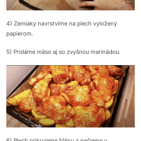
4) Zemiaky navrstvíme na plech vyložený
papierom.
5) Pridáme mäso aj so zvyšnou marinádou.
6) Plech prikryjeme fóliou a pečieme v