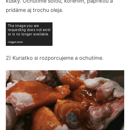
kúsky. Ochutíme soľou, korením, paprikou a
pridáme aj trochu oleja.
2) Kuriatko si rozporcujeme a ochutíme.