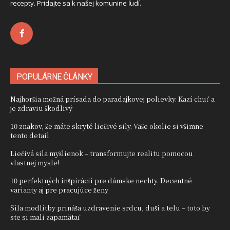
recepty. Pridajte sa k našej komunine ľudí.
POPULÁRNE ČLÁNKY
Najhoršia možná prísada do paradajkovej polievky. Kazí chuť a
je zdraviu škodlivý
10 znakov, že máte skryté liečivé sily. Vaše okolie si všimne
tento detail
Liečivá sila myšlienok – transformujte realitu pomocou
vlastnej mysle!
10 perfektných inšpirácií pre dámske nechty. Decentné
varianty aj pre pracujúce ženy
Sila modlitby prináša uzdravenie srdcu, duši a telu – toto by
ste si mali zapamätať