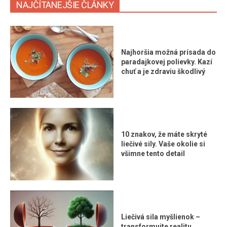
NAJČÍTANEJŠIE ČLÁNKY
Najhoršia možná prísada do
paradajkovej polievky. Kazí
chuť a je zdraviu škodlivý
10 znakov, že máte skryté
liečivé sily. Vaše okolie si
všimne tento detail
Liečivá sila myšlienok –
transformujte realitu