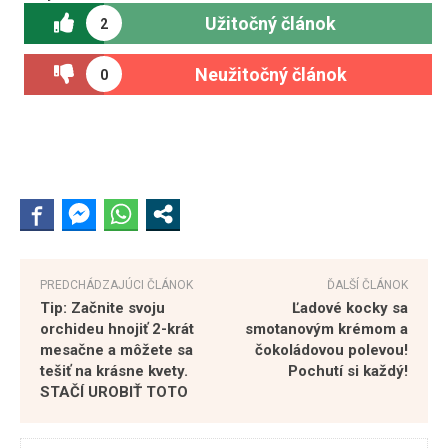
Užitočný článok
2
Neužitočný článok
0
PREDCHÁDZAJÚCI ČLÁNOK
ĎALŠÍ ČLÁNOK
Tip: Začnite svoju
Ľadové kocky sa
orchideu hnojiť 2-krát
smotanovým krémom a
mesačne a môžete sa
čokoládovou polevou!
tešiť na krásne kvety.
Pochutí si každý!
STAČÍ UROBIŤ TOTO