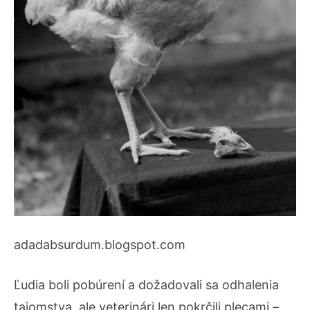
adadabsurdum.blogspot.com
Ľudia boli pobúrení a dožadovali sa odhalenia
tajomstva, ale veterinári len pokrčili plecami –