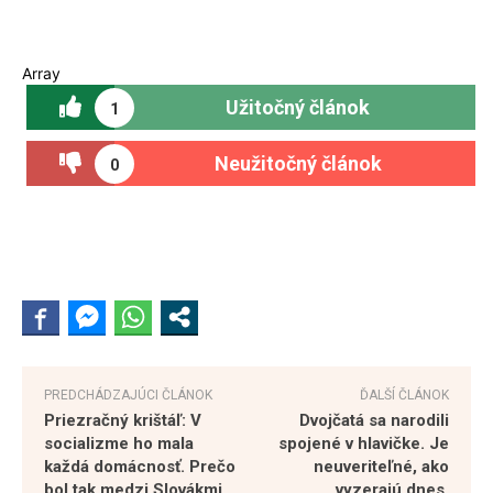
Array
Užitočný článok
1
Neužitočný článok
0
PREDCHÁDZAJÚCI ČLÁNOK
ĎALŠÍ ČLÁNOK
Priezračný krištáľ: V
Dvojčatá sa narodili
socializme ho mala
spojené v hlavičke. Je
každá domácnosť. Prečo
neuveriteľné, ako
bol tak medzi Slovákmi
vyzerajú dnes.