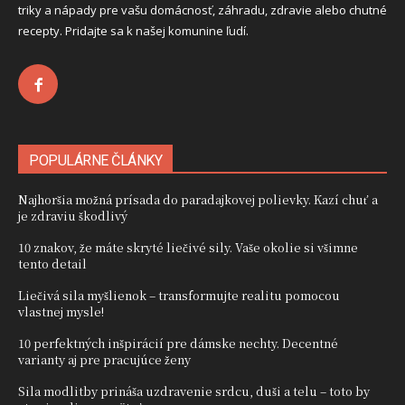
triky a nápady pre vašu domácnosť, záhradu, zdravie alebo chutné
recepty. Pridajte sa k našej komunine ľudí.
POPULÁRNE ČLÁNKY
Najhoršia možná prísada do paradajkovej polievky. Kazí chuť a
je zdraviu škodlivý
10 znakov, že máte skryté liečivé sily. Vaše okolie si všimne
tento detail
Liečivá sila myšlienok – transformujte realitu pomocou
vlastnej mysle!
10 perfektných inšpirácií pre dámske nechty. Decentné
varianty aj pre pracujúce ženy
Sila modlitby prináša uzdravenie srdcu, duši a telu – toto by