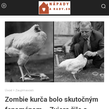
Úvod
Zaujímavosti
Zombie kurča bolo skutočným