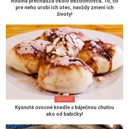
Rodina prechádza okolo bezdomovca. To, čo
pre neho urobí ich otec, navždy zmení ich
životy!
DEZERTY
Kysnuté ovocné knedle s báječnou chuťou
ako od babičky!