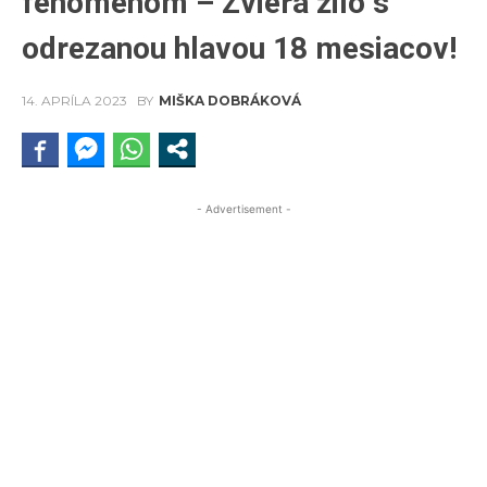
fenoménom – Zviera žilo s
odrezanou hlavou 18 mesiacov!
14. APRÍLA 2023
BY
MIŠKA DOBRÁKOVÁ
- Advertisement -