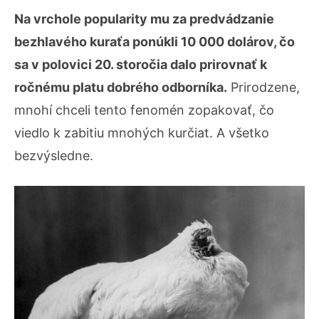
Na vrchole popularity mu za predvádzanie
bezhlavého kuraťa ponúkli 10 000 dolárov, čo
sa v polovici 20. storočia dalo prirovnať k
ročnému platu dobrého odborníka.
Prirodzene,
mnohí chceli tento fenomén zopakovať, čo
viedlo k zabitiu mnohých kurčiat. A všetko
bezvýsledne.