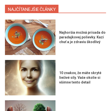
NAJČÍTANEJŠIE ČLÁNKY
Najhoršia možná prísada do
paradajkovej polievky. Kazí
chuť a je zdraviu škodlivý
10 znakov, že máte skryté
liečivé sily. Vaše okolie si
všimne tento detail