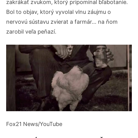
zakrákať zvukom, ktorý pripomínal bľabotanie.
Bol to objav, ktorý vyvolal vlnu záujmu o
nervovú sústavu zvierat a farmár… na ňom
zarobil veľa peňazí.
Fox21 News/YouTube