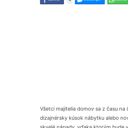
Všetci majitelia domov sa z času na
dizajnérsky kúsok nábytku alebo n
skvelé nápady, vďaka ktorým bude 