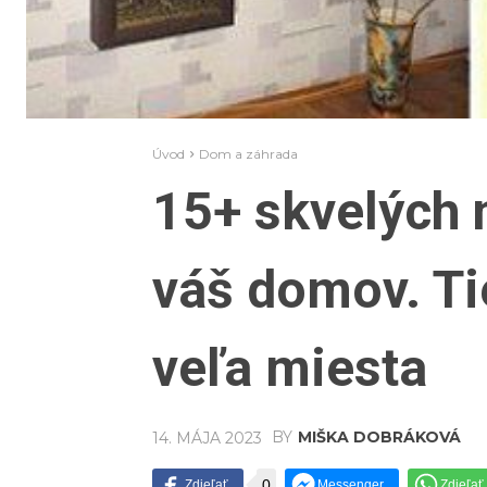
Úvod
Dom a záhrada
15+ skvelých n
váš domov. Tie
veľa miesta
BY
MIŠKA DOBRÁKOVÁ
14. MÁJA 2023
0