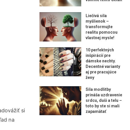
Liečivá sila
myšlienok –
transformujte
realitu pomocou
vlastnej mysle!
10 perfektných
inšpirácií pre
dámske nechty.
Decentné varianty
aj pre pracujúce
ženy
Sila modlitby
prináša uzdravenie
srdcu, duši a telu –
toto by ste si mali
adovážiť si
zapamätať
ľad na