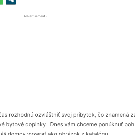
- Advertisement -
 čas rozhodnú ozvláštniť svoj príbytok, čo znamená z
ové bytové doplnky. Dnes vám chceme ponúknuť poh
váš domov vyzerať ako obrázok z katalógu.