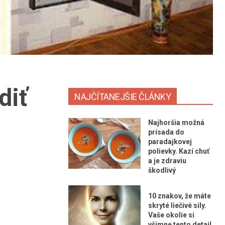
diť
NAJČÍTANEJŠIE ČLÁNKY
Najhoršia možná
prísada do
paradajkovej
polievky. Kazí chuť
a je zdraviu
škodlivý
10 znakov, že máte
skryté liečivé sily.
Vaše okolie si
všimne tento detail