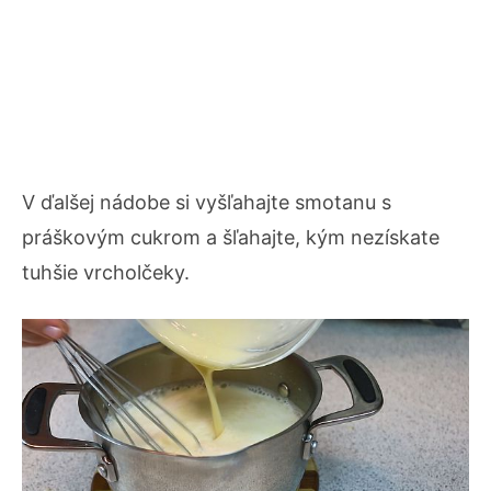
V ďalšej nádobe si vyšľahajte smotanu s
práškovým cukrom a šľahajte, kým nezískate
tuhšie vrcholčeky.