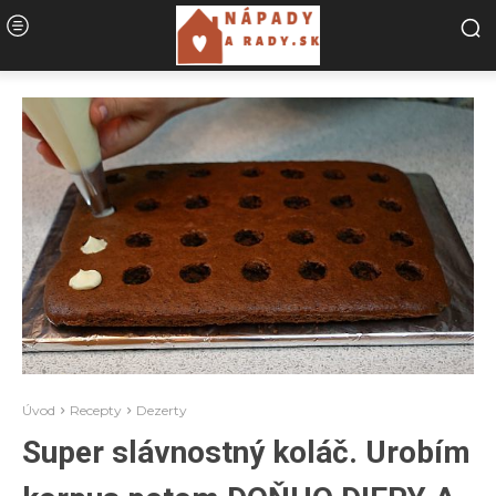
Úvod
Recepty
Dezerty
Super slávnostný koláč. Urobím