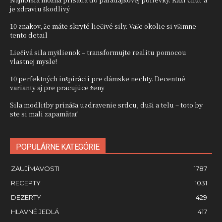
je zdraviu škodlivý
10 znakov, že máte skryté liečivé sily. Vaše okolie si všimne
tento detail
Liečivá sila myšlienok – transformujte realitu pomocou
vlastnej mysle!
10 perfektných inšpirácií pre dámske nechty. Decentné
varianty aj pre pracujúce ženy
Sila modlitby prináša uzdravenie srdcu, duši a telu – toto by
ste si mali zapamätať
POPULÁRNE KATEGÓRIE
ZAUJÍMAVOSTI
1787
RECEPTY
1031
DEZERTY
429
HLAVNÉ JEDLÁ
417