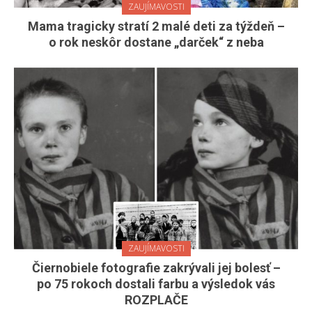
ZAUJÍMAVOSTI
Mama tragicky stratí 2 malé deti za týždeň –
o rok neskôr dostane „darček“ z neba
ZAUJÍMAVOSTI
Čiernobiele fotografie zakrývali jej bolesť –
po 75 rokoch dostali farbu a výsledok vás
ROZPLAČE