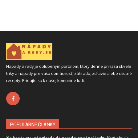
Nápady a rady je obľúbeným portálom, ktorý denne prináša skvelé
triky a nápady pre vašu domácnosť, záhradu, zdravie alebo chutné
recepty. Pridajte sa k našej komunine ľudí.
POPULÁRNE ČLÁNKY
Najhoršia možná prísada do paradajkovej polievky. Kazí chuť a