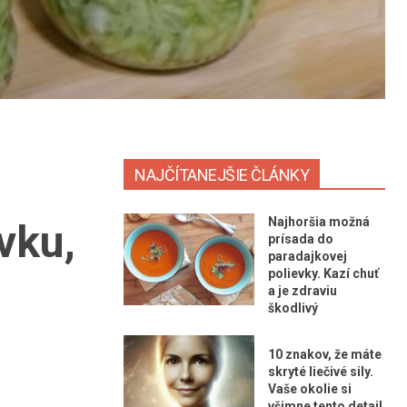
NAJČÍTANEJŠIE ČLÁNKY
Najhoršia možná
vku,
prísada do
paradajkovej
polievky. Kazí chuť
a je zdraviu
škodlivý
10 znakov, že máte
skryté liečivé sily.
Vaše okolie si
všimne tento detail