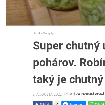
Úvod
Recepty
Super chutný 
pohárov. Robí
taký je chutný
BY
MIŠKA DOBRÁKOVÁ
3. AUGUSTA 2022
0