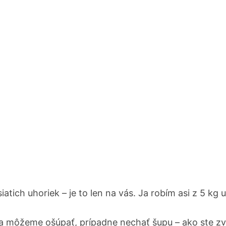
siatich uhoriek – je to len na vás. Ja robím asi z 5 kg 
 môžeme ošúpať, prípadne nechať šupu – ako ste zv