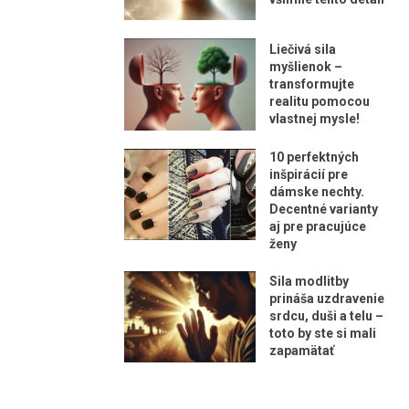
Liečivá sila
myšlienok –
transformujte
realitu pomocou
vlastnej mysle!
10 perfektných
inšpirácií pre
dámske nechty.
Decentné varianty
aj pre pracujúce
ženy
Sila modlitby
prináša uzdravenie
srdcu, duši a telu –
toto by ste si mali
zapamätať