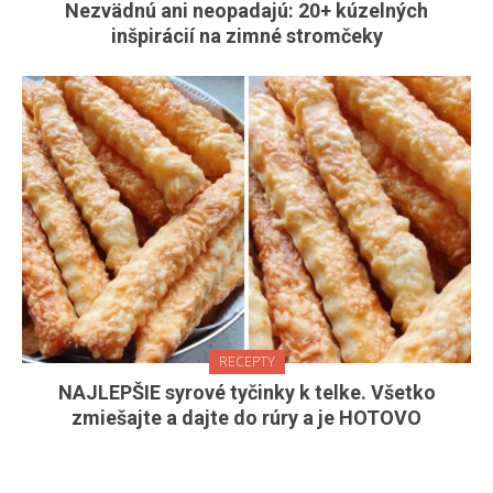
Nezvädnú ani neopadajú: 20+ kúzelných
inšpirácií na zimné stromčeky
RECEPTY
NAJLEPŠIE syrové tyčinky k telke. Všetko
zmiešajte a dajte do rúry a je HOTOVO