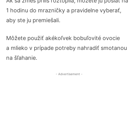
Ak sa zmes príliš roztopila, môžete ju poslať na
1 hodinu do mrazničky a pravidelne vyberať,
aby ste ju premiešali.
Môžete použiť akékoľvek bobuľovité ovocie
a mlieko v prípade potreby nahradiť smotanou
na šľahanie.
- Advertisement -