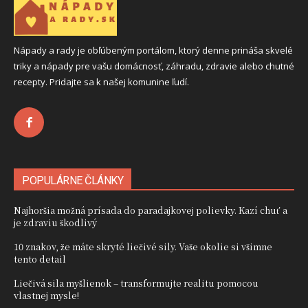
Nápady a rady je obľúbeným portálom, ktorý denne prináša skvelé
triky a nápady pre vašu domácnosť, záhradu, zdravie alebo chutné
recepty. Pridajte sa k našej komunine ľudí.
POPULÁRNE ČLÁNKY
Najhoršia možná prísada do paradajkovej polievky. Kazí chuť a
je zdraviu škodlivý
10 znakov, že máte skryté liečivé sily. Vaše okolie si všimne
tento detail
Liečivá sila myšlienok – transformujte realitu pomocou
vlastnej mysle!