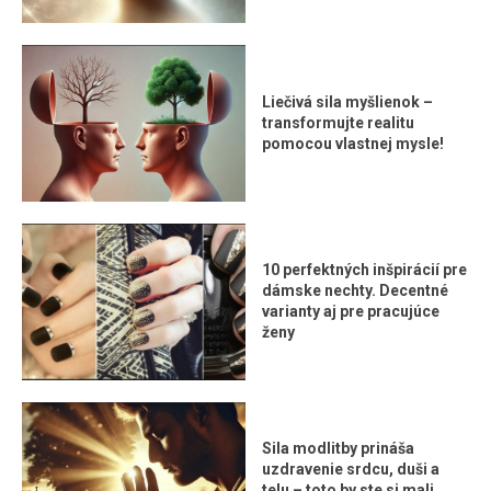
Liečivá sila myšlienok –
transformujte realitu
pomocou vlastnej mysle!
10 perfektných inšpirácií pre
dámske nechty. Decentné
varianty aj pre pracujúce
ženy
Sila modlitby prináša
uzdravenie srdcu, duši a
telu – toto by ste si mali