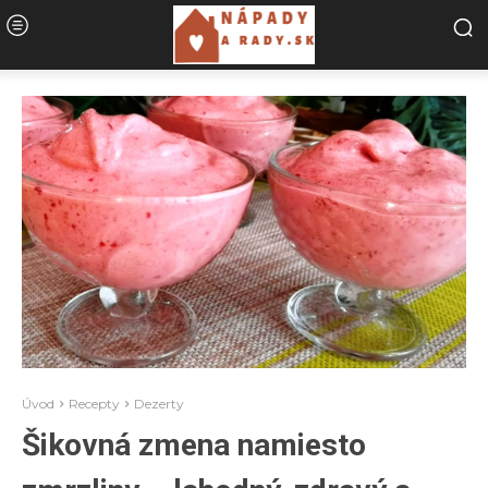
Úvod
Recepty
Dezerty
Šikovná zmena namiesto