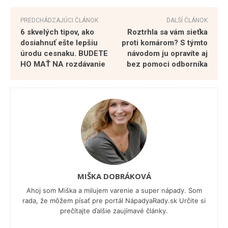
PREDCHÁDZAJÚCI ČLÁNOK
ĎALŠÍ ČLÁNOK
6 skvelých tipov, ako
Roztrhla sa vám sieťka
dosiahnuť ešte lepšiu
proti komárom? S týmto
úrodu cesnaku. BUDETE
návodom ju opravíte aj
HO MAŤ NA rozdávanie
bez pomoci odborníka
MIŠKA DOBRÁKOVÁ
Ahoj som Miška a milujem varenie a super nápady. Som
rada, že môžem písať pre portál NápadyaRady.sk Určite si
prečítajte ďalšie zaujímavé články.