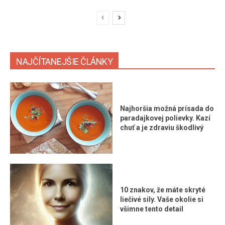
NAJČÍTANEJŠIE ČLÁNKY
Najhoršia možná prísada do
paradajkovej polievky. Kazí
chuť a je zdraviu škodlivý
10 znakov, že máte skryté
liečivé sily. Vaše okolie si
všimne tento detail