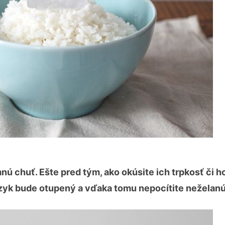
nú chuť. Ešte pred tým, ako okúsite ich trpkosť či h
azyk bude otupený a vďaka tomu nepocítite neželanú