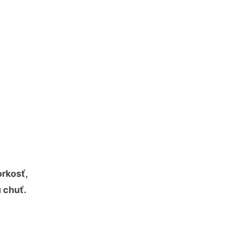
orkosť,
 chuť.