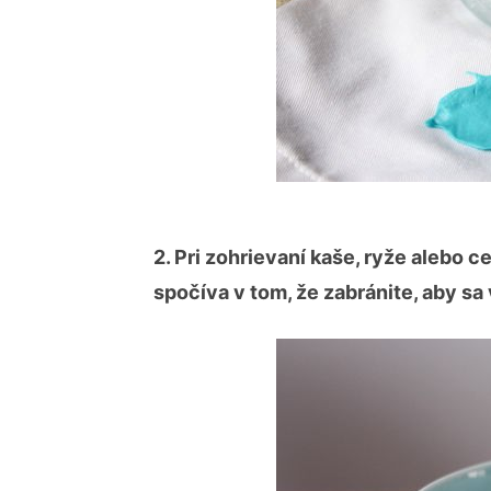
2. Pri zohrievaní kaše, ryže alebo c
spočíva v tom, že zabránite, aby sa