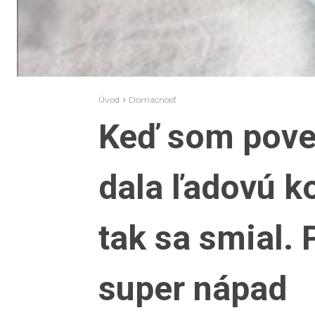
Úvod
Domácnosť
Keď som pove
dala ľadovú k
tak sa smial. 
super nápad