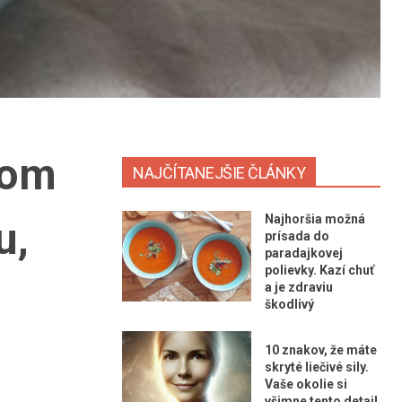
som
NAJČÍTANEJŠIE ČLÁNKY
Najhoršia možná
u,
prísada do
paradajkovej
polievky. Kazí chuť
a je zdraviu
škodlivý
10 znakov, že máte
skryté liečivé sily.
Vaše okolie si
všimne tento detail