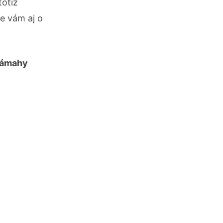
totiž
e vám aj o
 námahy