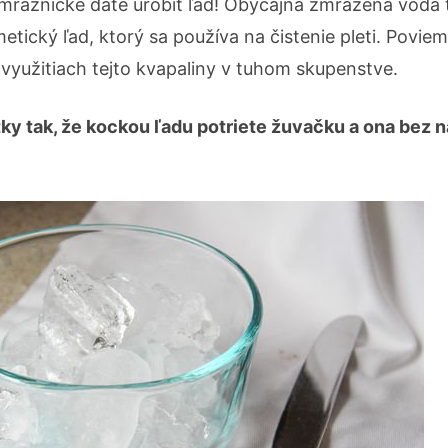
v mrazničke dáte urobiť ľad! Obyčajná zmrazená voda 
ický ľad, ktorý sa používa na čistenie pleti. Poviem
yužitiach tejto kvapaliny v tuhom skupenstve.
átky tak, že kockou ľadu potriete žuvačku a ona bez