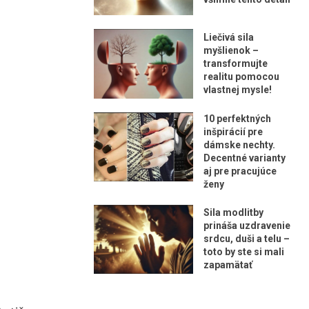
Liečivá sila
myšlienok –
transformujte
realitu pomocou
vlastnej mysle!
10 perfektných
inšpirácií pre
dámske nechty.
Decentné varianty
aj pre pracujúce
ženy
Sila modlitby
prináša uzdravenie
srdcu, duši a telu –
toto by ste si mali
zapamätať