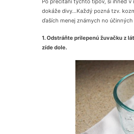
Po prečítaní týchto tipov, si ihneď 
dokáže divy…Každý pozná tzv. kozmet
ďaších menej známych no účinných v
1. Odstráňte prilepenú žuvačku z l
zíde dole.