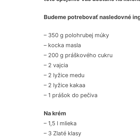
Budeme potrebovať nasledovné ing
– 350 g polohrubej múky
– kocka masla
– 200 g práškového cukru
– 2 vajcia
– 2 lyžice medu
– 2 lyžice kakaa
– 1 prášok do pečiva
Na krém
– 1,5 l mlieka
– 3 Zlaté klasy