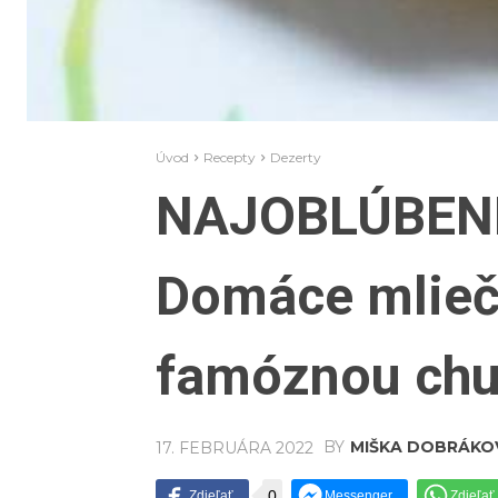
Úvod
Recepty
Dezerty
NAJOBLÚBENEJ
Domáce mlieč
famóznou chu
BY
MIŠKA DOBRÁKO
17. FEBRUÁRA 2022
0