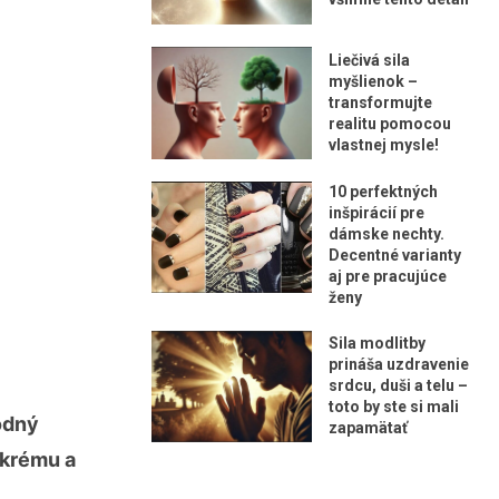
Liečivá sila
myšlienok –
transformujte
realitu pomocou
vlastnej mysle!
10 perfektných
inšpirácií pre
dámske nechty.
Decentné varianty
aj pre pracujúce
ženy
Sila modlitby
prináša uzdravenie
srdcu, duši a telu –
toto by ste si mali
odný
zapamätať
 krému a