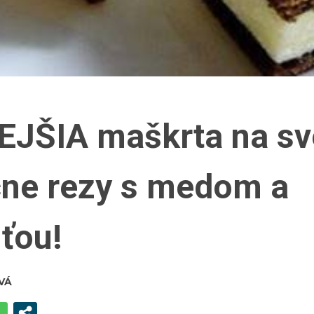
ŠIA maškrta na sv
ne rezy s medom a
ťou!
VÁ