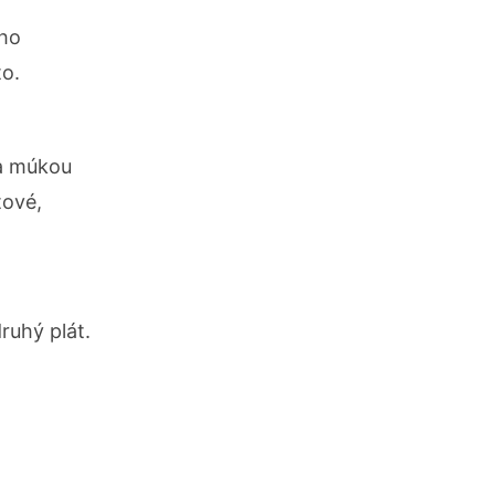
ého
to.
a múkou
tové,
ruhý plát.