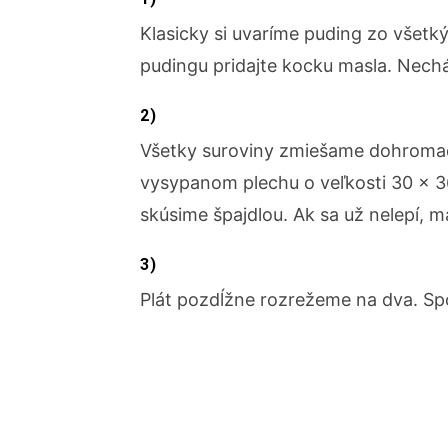
Klasicky si uvaríme puding zo všet
pudingu pridajte kocku masla. Nechá
2)
Všetky suroviny zmiešame dohroma
vysypanom plechu o veľkosti 30 × 3
skúsime špajdlou. Ak sa už nelepí,
3)
Plát pozdĺžne rozrežeme na dva. Sp