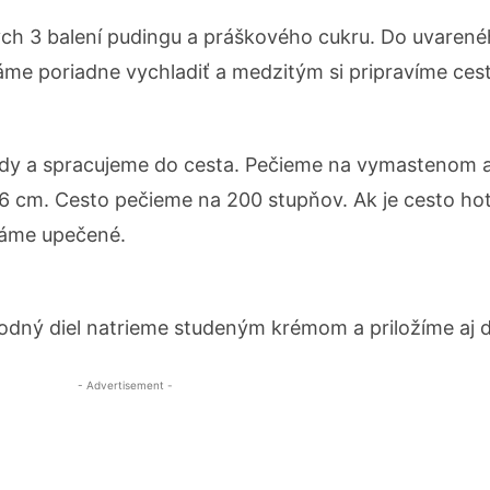
kých 3 balení pudingu a práškového cukru. Do uvaren
me poriadne vychladiť a medzitým si pripravíme ces
dy a spracujeme do cesta. Pečieme na vymastenom 
6 cm. Cesto pečieme na 200 stupňov. Ak je cesto ho
 máme upečené.
odný diel natrieme studeným krémom a priložíme aj d
- Advertisement -