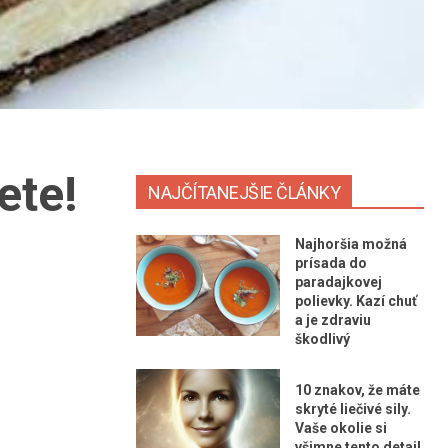
ete!
NAJČÍTANEJŠIE ČLÁNKY
Najhoršia možná
prísada do
paradajkovej
polievky. Kazí chuť
a je zdraviu
škodlivý
10 znakov, že máte
skryté liečivé sily.
Vaše okolie si
všimne tento detail