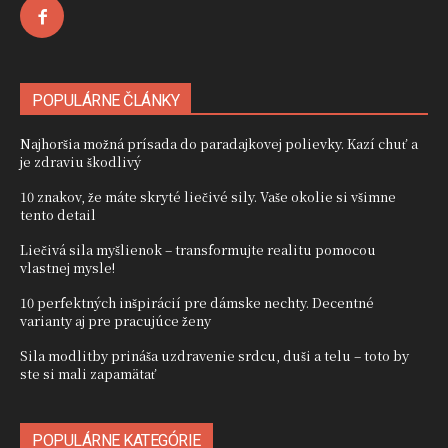
POPULÁRNE ČLÁNKY
Najhoršia možná prísada do paradajkovej polievky. Kazí chuť a
je zdraviu škodlivý
10 znakov, že máte skryté liečivé sily. Vaše okolie si všimne
tento detail
Liečivá sila myšlienok – transformujte realitu pomocou
vlastnej mysle!
10 perfektných inšpirácií pre dámske nechty. Decentné
varianty aj pre pracujúce ženy
Sila modlitby prináša uzdravenie srdcu, duši a telu – toto by
ste si mali zapamätať
POPULÁRNE KATEGÓRIE