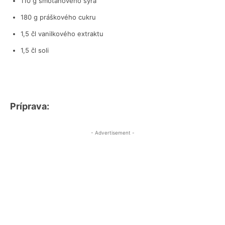
110 g smotanového syra
180 g práškového cukru
1,5 čl vanilkového extraktu
1,5 čl soli
Príprava:
- Advertisement -