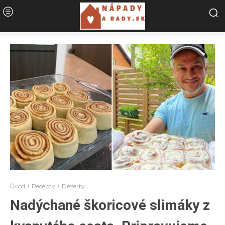
Úvod
Recepty
Dezerty
Nadýchané škoricové slimáky z