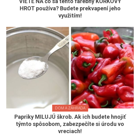
VIETE NA čo sa tento farebný KORKOVÝ
HROT používa? Budete prekvapení jeho
využitím!
DOM A ZÁHRADA
Papriky MILUJÚ škrob. Ak ich budete hnojiť
týmto spôsobom, zabezpečíte si úrodu vo
vreciach!