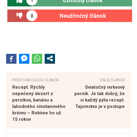
Užitočný článok
1
Neužitočný článok
0
PREDCHÁDZAJÚCI ČLÁNOK
ĎALŠÍ ČLÁNOK
Recept: Rýchly
Sviatočný mrkvový
nepečený dezert z
perník. Je tak dobrý, že
perníkov, banánu a
si každý pýta recept.
lahodného smotanového
Tajomstvo je v postupe
krému – Robíme ho už
15 rokov