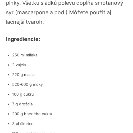
plnky. Všetku sladkú polevu dopĺňa smotanový
syr (mascarpone a pod.) Môžete použiť aj
lacnejší tvaroh.
Ingrediencie:
250 ml mlieka
2 vajcia
220 g masla
520-600 g múky
100 g cukru
7 g droždia
200 g hnedého cukru
3 pl škorice