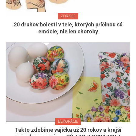
ZDRAVIE
20 druhov bolesti v tele, ktorých príčinou sú
emócie, nie len choroby
DEKORÁCIE
Takto zdobíme vajíčka už 20 rokov a krajší