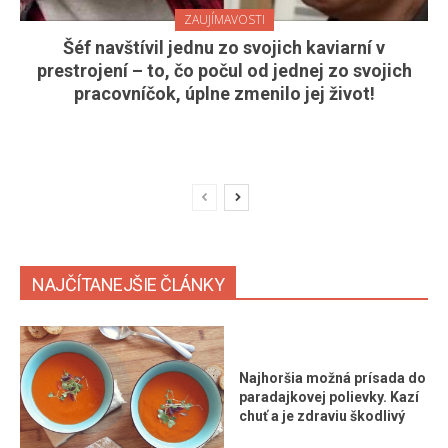
ZAUJÍMAVOSTI
Šéf navštívil jednu zo svojich kaviarní v
prestrojení – to, čo počul od jednej zo svojich
pracovníčok, úplne zmenilo jej život!
NAJČÍTANEJŠIE ČLÁNKY
Najhoršia možná prísada do
paradajkovej polievky. Kazí
chuť a je zdraviu škodlivý