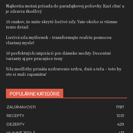
Najhoršia možná prísada do paradajkovej polievky. Kazí chuť a
je zdraviu škodlivý
10 znakov, že máte skryté liečivé sily. Vaše okolie si všimne
tento detail
Liečivá sila myšlienok – transformujte realitu pomocou
vlastnej mysle!
10 perfektných inšpirácií pre dámske nechty. Decentné
varianty aj pre pracujúce ženy
Sila modlitby prináša uzdravenie srdcu, duši a telu – toto by
ste si mali zapamätať
POPULÁRNE KATEGÓRIE
ZAUJÍMAVOSTI
1787
RECEPTY
1031
DEZERTY
429
HLAVNÉ JEDLÁ
417