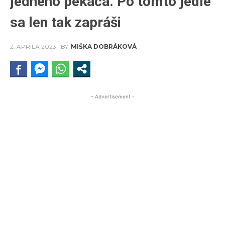
jedného pekáča. Po tomto jedle
sa len tak zapráši
2. APRÍLA 2023
BY
MIŠKA DOBRÁKOVÁ
- Advertisement -