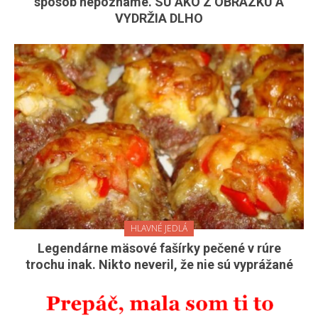
spôsob nepoznáme. SÚ AKO Z OBRÁZKU A
VYDRŽIA DLHO
HLAVNÉ JEDLÁ
Legendárne mäsové fašírky pečené v rúre
trochu inak. Nikto neveril, že nie sú vyprážané