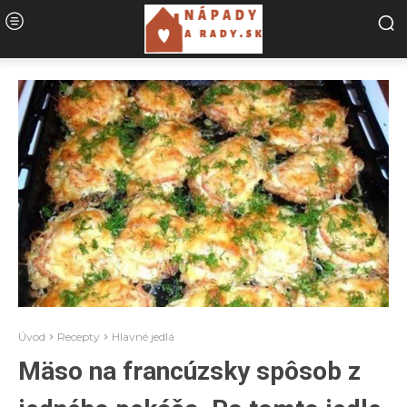
Úvod
Recepty
Hlavné jedlá
Mäso na francúzsky spôsob z