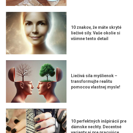
10 znakov, že máte skryté
liečivé sily. Vaše okolie si
všimne tento detail
Liečivá sila myšlienok –
transformujte realitu
pomocou vlastnej mysle!
10 perfektných inšpirácií pre
dámske nechty. Decentné
varianty aj pre pracujúce