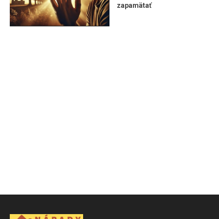
zapamätať