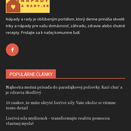
Nápady a rady je obľúbeným portálom, ktorý denne prináša skvelé
triky a nápady pre vašu domácnosť, záhradu, zdravie alebo chutné
recepty. Pridajte sa k našej komunine ľudí.
POPULÁRNE ČLÁNKY
Najhoršia možná prísada do paradajkovej polievky. Kazí chuť a
je zdraviu škodlivý
10 znakov, že máte skryté liečivé sily. Vaše okolie si všimne
tento detail
Liečivá sila myšlienok – transformujte realitu pomocou
vlastnej mysle!