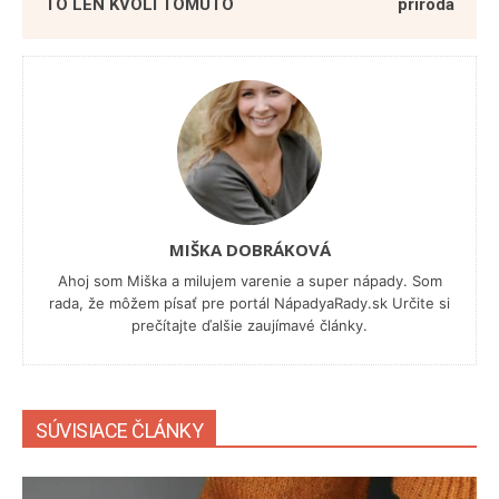
TO LEN KVÔLI TOMUTO
príroda
MIŠKA DOBRÁKOVÁ
Ahoj som Miška a milujem varenie a super nápady. Som
rada, že môžem písať pre portál NápadyaRady.sk Určite si
prečítajte ďalšie zaujímavé články.
SÚVISIACE ČLÁNKY