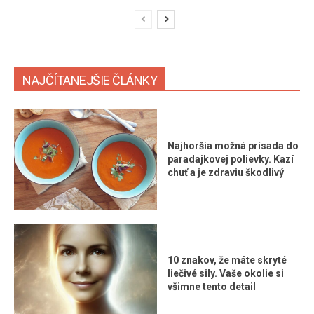
NAJČÍTANEJŠIE ČLÁNKY
Najhoršia možná prísada do
paradajkovej polievky. Kazí
chuť a je zdraviu škodlivý
10 znakov, že máte skryté
liečivé sily. Vaše okolie si
všimne tento detail