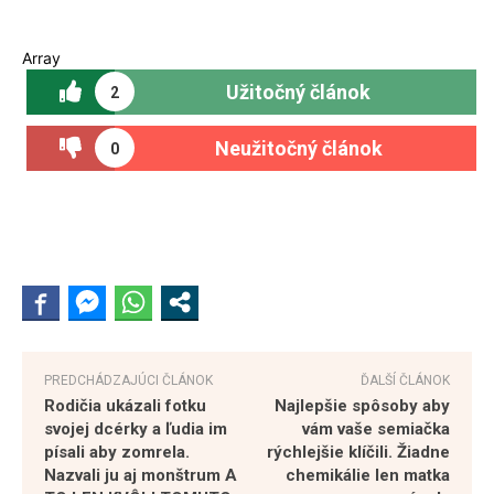
Array
Užitočný článok
2
Neužitočný článok
0
PREDCHÁDZAJÚCI ČLÁNOK
ĎALŠÍ ČLÁNOK
Rodičia ukázali fotku
Najlepšie spôsoby aby
svojej dcérky a ľudia im
vám vaše semiačka
písali aby zomrela.
rýchlejšie klíčili. Žiadne
Nazvali ju aj monštrum A
chemikálie len matka