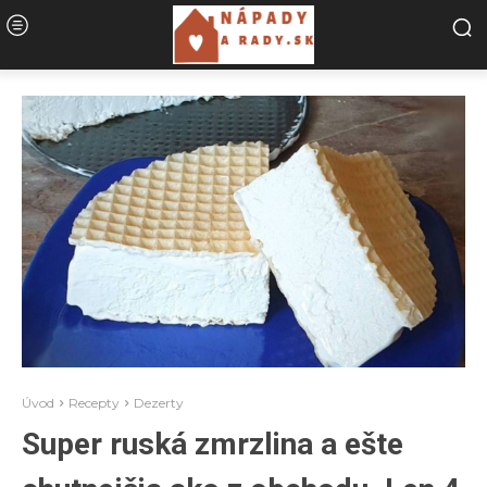
Úvod
Recepty
Dezerty
Super ruská zmrzlina a ešte