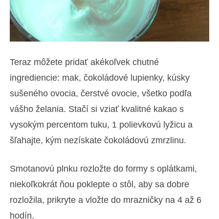
Teraz môžete pridať akékoľvek chutné
ingrediencie: mak, čokoládové lupienky, kúsky
sušeného ovocia, čerstvé ovocie, všetko podľa
vášho želania. Stačí si vziať kvalitné kakao s
vysokým percentom tuku, 1 polievkovú lyžicu a
šľahajte, kým nezískate čokoládovú zmrzlinu.
Smotanovú plnku rozložte do formy s oplátkami,
niekoľkokrát ňou poklepte o stôl, aby sa dobre
rozložila, prikryte a vložte do mrazničky na 4 až 6
hodín.