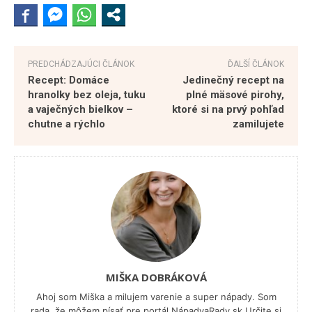
PREDCHÁDZAJÚCI ČLÁNOK
ĎALŠÍ ČLÁNOK
Recept: Domáce
Jedinečný recept na
hranolky bez oleja, tuku
plné mäsové pirohy,
a vaječných bielkov –
ktoré si na prvý pohľad
chutne a rýchlo
zamilujete
MIŠKA DOBRÁKOVÁ
Ahoj som Miška a milujem varenie a super nápady. Som
rada, že môžem písať pre portál NápadyaRady.sk Určite si