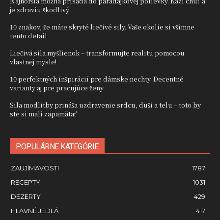
Najhoršia možná prísada do paradajkovej polievky. Kazí chuť a
je zdraviu škodlivý
10 znakov, že máte skryté liečivé sily. Vaše okolie si všimne
tento detail
Liečivá sila myšlienok – transformujte realitu pomocou
vlastnej mysle!
10 perfektných inšpirácií pre dámske nechty. Decentné
varianty aj pre pracujúce ženy
Sila modlitby prináša uzdravenie srdcu, duši a telu – toto by
ste si mali zapamätať
POPULÁRNE KATEGÓRIE
ZAUJÍMAVOSTI
1787
RECEPTY
1031
DEZERTY
429
HLAVNÉ JEDLÁ
417