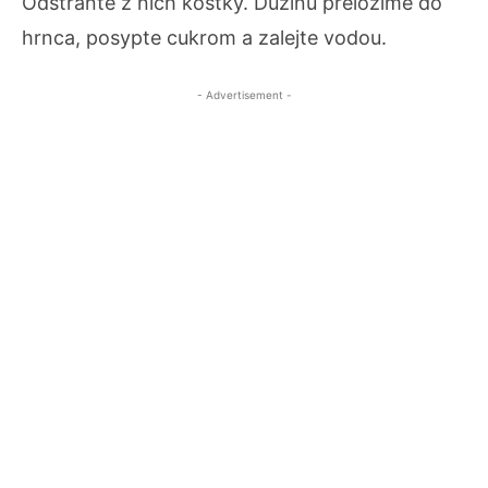
Odstráňte z nich kôstky. Dužinu preložíme do
hrnca, posypte cukrom a zalejte vodou.
- Advertisement -