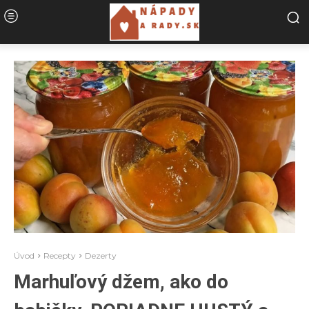
Úvod
Recepty
Dezerty
Marhuľový džem, ako do