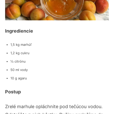
Ingrediencie
1,5 kg marhúľ
1,2 kg cukru
½ citrónu
50 ml vody
10 g agaru
Postup
Zrelé marhule opláchnite pod tečúcou vodou.