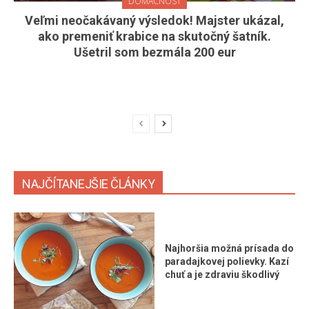
DOMÁCNOSŤ
Veľmi neočakávaný výsledok! Majster ukázal,
ako premeniť krabice na skutočný šatník.
Ušetril som bezmála 200 eur
NAJČÍTANEJŠIE ČLÁNKY
Najhoršia možná prísada do
paradajkovej polievky. Kazí
chuť a je zdraviu škodlivý