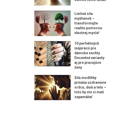
Liečivá sila
myšlienok –
transformujte
realitu pomocou
vlastnej mysle!
10 perfektných
inšpirácií pre
dámske nechty.
Decentné varianty
aj pre pracujúce
ženy
Sila modlitby
prináša uzdravenie
srdcu, duši a telu –
toto by ste si mali
zapamätať