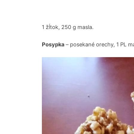
1 žĺtok, 250 g masla.
Posypka
– posekané orechy, 1 PL mas