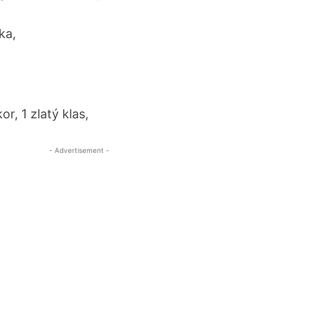
ka,
r, 1 zlatý klas,
- Advertisement -