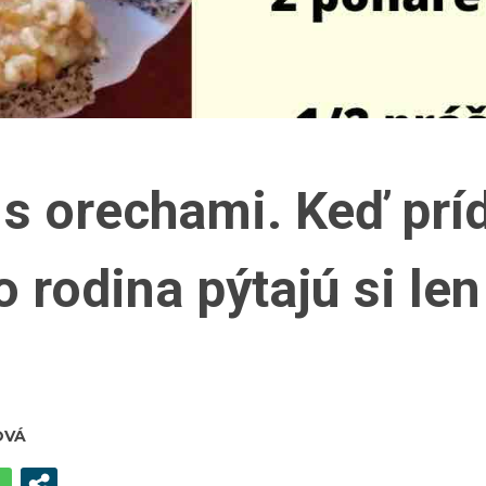
s orechami. Keď prí
 rodina pýtajú si len
OVÁ