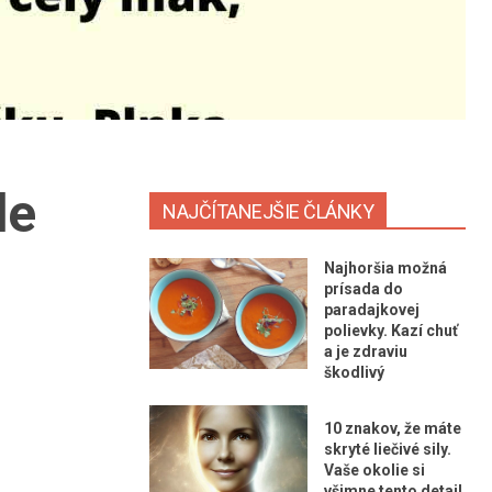
de
NAJČÍTANEJŠIE ČLÁNKY
Najhoršia možná
prísada do
paradajkovej
polievky. Kazí chuť
a je zdraviu
škodlivý
10 znakov, že máte
skryté liečivé sily.
Vaše okolie si
všimne tento detail