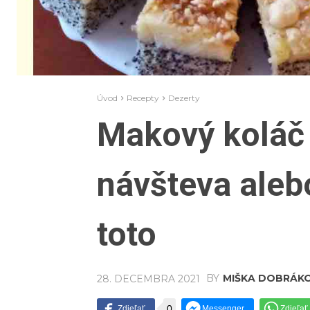
Úvod
Recepty
Dezerty
Makový koláč 
návšteva alebo
toto
BY
MIŠKA DOBRÁK
28. DECEMBRA 2021
0