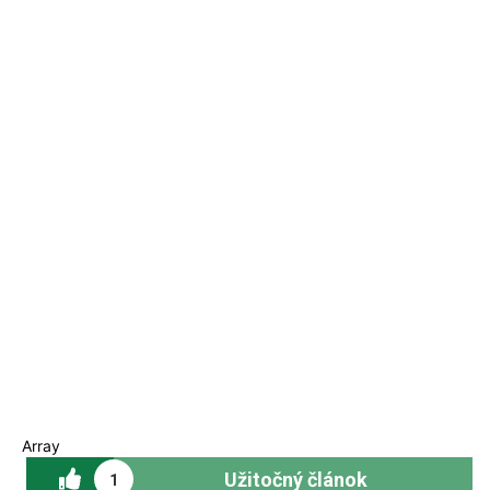
Array
Užitočný článok
1