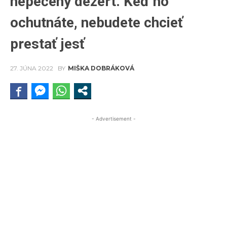
nepečený dezert. Keď ho
ochutnáte, nebudete chcieť
prestať jesť
27. JÚNA 2022
BY
MIŠKA DOBRÁKOVÁ
- Advertisement -