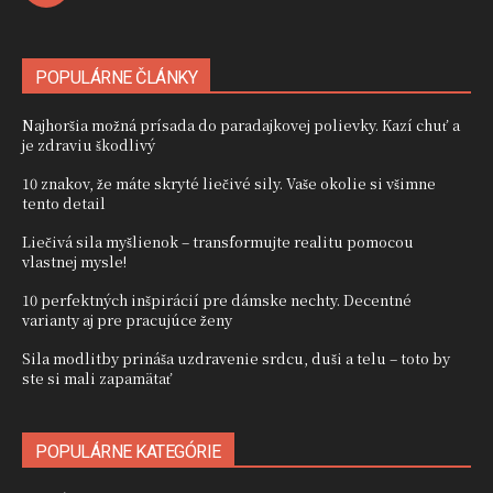
POPULÁRNE ČLÁNKY
Najhoršia možná prísada do paradajkovej polievky. Kazí chuť a
je zdraviu škodlivý
10 znakov, že máte skryté liečivé sily. Vaše okolie si všimne
tento detail
Liečivá sila myšlienok – transformujte realitu pomocou
vlastnej mysle!
10 perfektných inšpirácií pre dámske nechty. Decentné
varianty aj pre pracujúce ženy
Sila modlitby prináša uzdravenie srdcu, duši a telu – toto by
ste si mali zapamätať
POPULÁRNE KATEGÓRIE