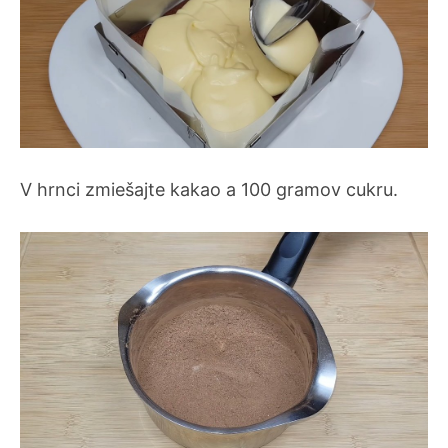
V hrnci zmiešajte kakao a 100 gramov cukru.