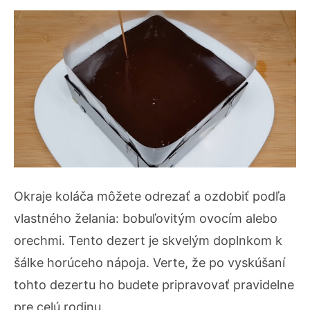
Okraje koláča môžete odrezať a ozdobiť podľa
vlastného želania: bobuľovitým ovocím alebo
orechmi. Tento dezert je skvelým doplnkom k
šálke horúceho nápoja. Verte, že po vyskúšaní
tohto dezertu ho budete pripravovať pravidelne
pre celú rodinu.