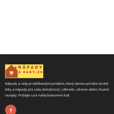
Nápady a rady je obľúbeným portálom, ktorý denne prináša skvelé
triky a nápady pre vašu domácnosť, záhradu, zdravie alebo chutné
recepty. Pridajte sa k našej komunine ľudí.