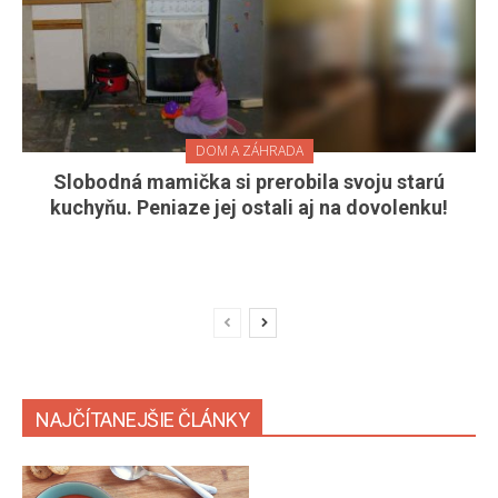
DOM A ZÁHRADA
Slobodná mamička si prerobila svoju starú
kuchyňu. Peniaze jej ostali aj na dovolenku!
NAJČÍTANEJŠIE ČLÁNKY