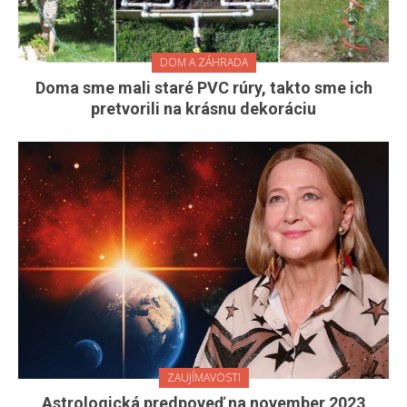
DOM A ZÁHRADA
Doma sme mali staré PVC rúry, takto sme ich
pretvorili na krásnu dekoráciu
ZAUJÍMAVOSTI
Astrologická predpoveď na november 2023