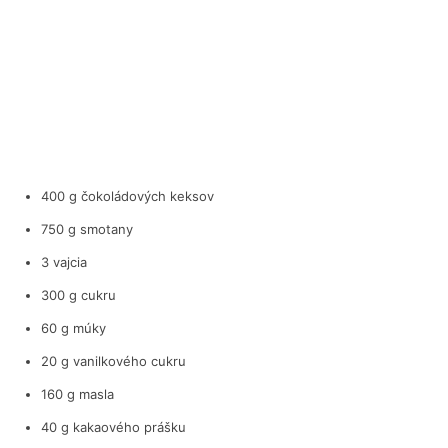
400 g čokoládových keksov
750 g smotany
3 vajcia
300 g cukru
60 g múky
20 g vanilkového cukru
160 g masla
40 g kakaového prášku