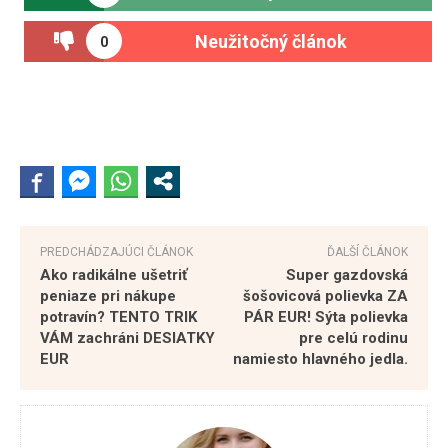
Neužitočný článok
0
PREDCHÁDZAJÚCI ČLÁNOK
ĎALŠÍ ČLÁNOK
Ako radikálne ušetriť
Super gazdovská
peniaze pri nákupe
šošovicová polievka ZA
potravín? TENTO TRIK
PÁR EUR! Sýta polievka
VÁM zachráni DESIATKY
pre celú rodinu
EUR
namiesto hlavného jedla.