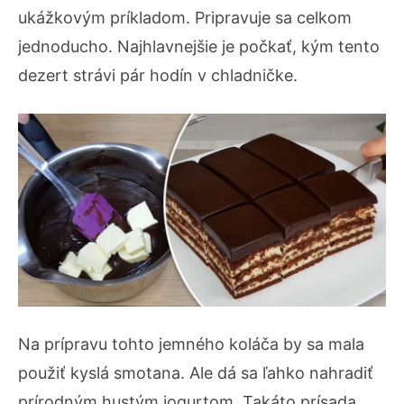
ukážkovým príkladom. Pripravuje sa celkom
jednoducho. Najhlavnejšie je počkať, kým tento
dezert strávi pár hodín v chladničke.
Na prípravu tohto jemného koláča by sa mala
použiť kyslá smotana. Ale dá sa ľahko nahradiť
prírodným hustým jogurtom. Takáto prísada