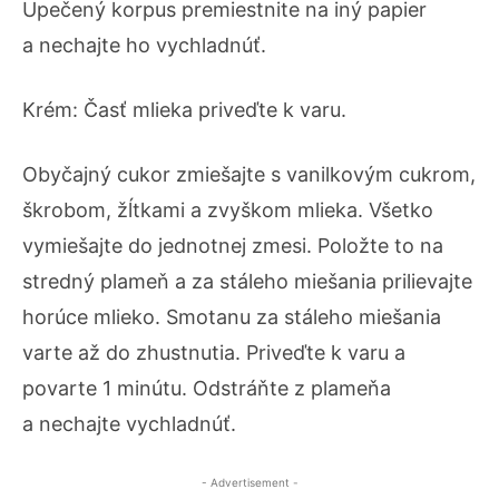
Upečený korpus premiestnite na iný papier
a nechajte ho vychladnúť.
Krém: Časť mlieka priveďte k varu.
Obyčajný cukor zmiešajte s vanilkovým cukrom,
škrobom, žĺtkami a zvyškom mlieka. Všetko
vymiešajte do jednotnej zmesi. Položte to na
stredný plameň a za stáleho miešania prilievajte
horúce mlieko. Smotanu za stáleho miešania
varte až do zhustnutia. Priveďte k varu a
povarte 1 minútu. Odstráňte z plameňa
a nechajte vychladnúť.
- Advertisement -