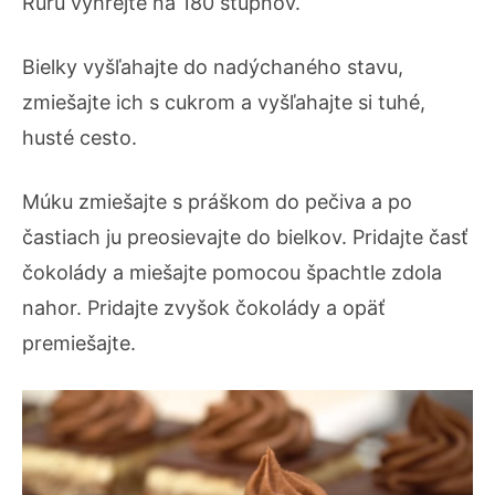
Rúru vyhrejte na 180 stupňov.
Bielky vyšľahajte do nadýchaného stavu,
zmiešajte ich s cukrom a vyšľahajte si tuhé,
husté cesto.
Múku zmiešajte s práškom do pečiva a po
častiach ju preosievajte do bielkov. Pridajte časť
čokolády a miešajte pomocou špachtle zdola
nahor. Pridajte zvyšok čokolády a opäť
premiešajte.