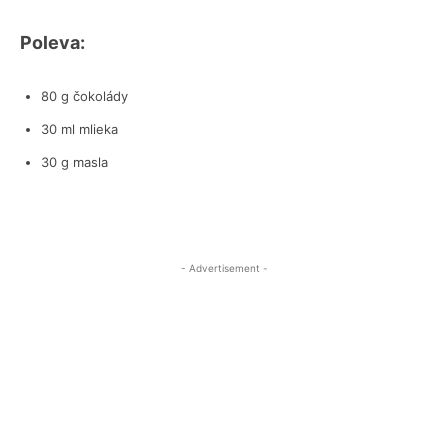
Poleva:
80 g čokolády
30 ml mlieka
30 g masla
- Advertisement -