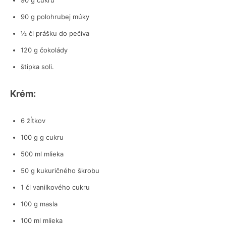
90 g cukru
90 g polohrubej múky
½ čl prášku do pečiva
120 g čokolády
štipka soli.
Krém:
6 žĺtkov
100 g g cukru
500 ml mlieka
50 g kukuričného škrobu
1 čl vanilkového cukru
100 g masla
100 ml mlieka