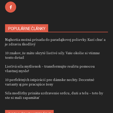
POPULÁRNE ČLÁNKY
Najhoršia možná prísada do paradajkovej polievky. Kazí chuť a
je zdraviu škodlivý
10 znakov, že máte skryté liečivé sily. Vaše okolie si všimne
tento detail
Liečivá sila myšlienok – transformujte realitu pomocou
vlastnej mysle!
10 perfektných inšpirácií pre dámske nechty. Decentné
varianty aj pre pracujúce ženy
Sila modlitby prináša uzdravenie srdcu, duši a telu – toto by
ste si mali zapamätať