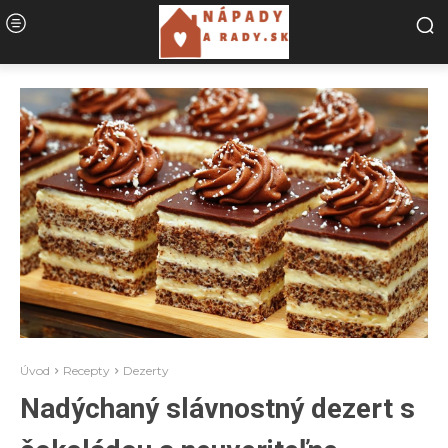
Úvod
Recepty
Dezerty
Nadýchaný slávnostný dezert s