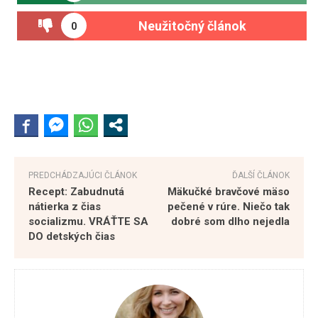
Neužitočný článok
0
PREDCHÁDZAJÚCI ČLÁNOK
ĎALŠÍ ČLÁNOK
Recept: Zabudnutá
Mäkučké bravčové mäso
nátierka z čias
pečené v rúre. Niečo tak
socializmu. VRÁŤTE SA
dobré som dlho nejedla
DO detských čias