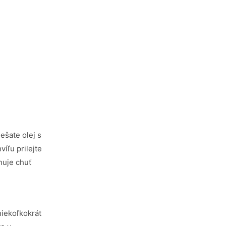
ešate olej s
íľu prilejte
nuje chuť
niekoľkokrát