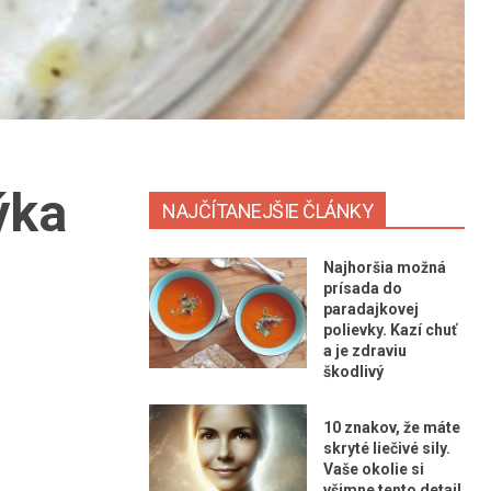
ýka
NAJČÍTANEJŠIE ČLÁNKY
Najhoršia možná
prísada do
paradajkovej
polievky. Kazí chuť
a je zdraviu
škodlivý
10 znakov, že máte
skryté liečivé sily.
Vaše okolie si
všimne tento detail