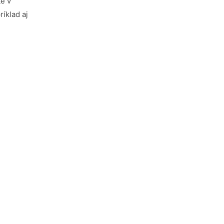
e v
íklad aj