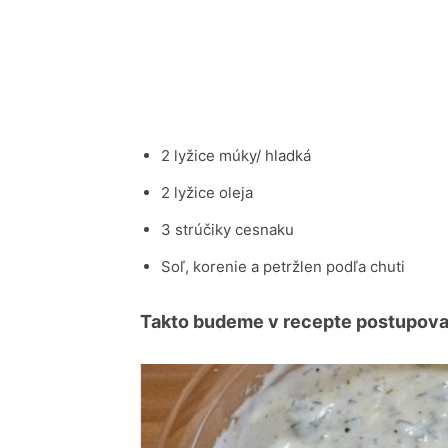
2 lyžice múky/ hladká
2 lyžice oleja
3 strúčiky cesnaku
Soľ, korenie a petržlen podľa chuti
Takto budeme v recepte postupova