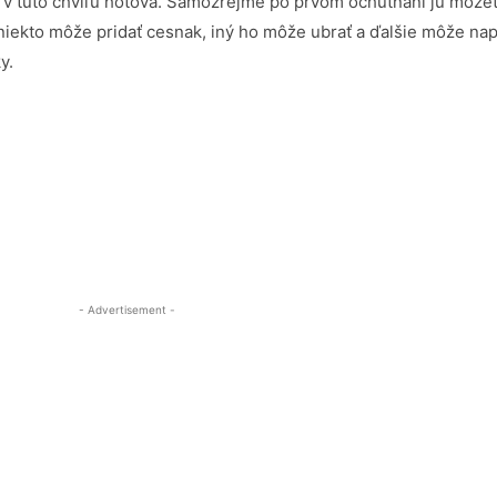
 v túto chvíľu hotová. Samozrejme po prvom ochutnaní ju môžet
 niekto môže pridať cesnak, iný ho môže ubrať a ďalšie môže napr
y.
- Advertisement -