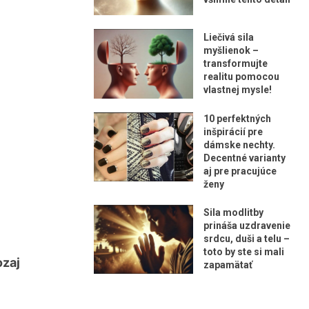
Liečivá sila
myšlienok –
transformujte
realitu pomocou
vlastnej mysle!
10 perfektných
inšpirácií pre
dámske nechty.
Decentné varianty
aj pre pracujúce
ženy
Sila modlitby
prináša uzdravenie
srdcu, duši a telu –
toto by ste si mali
ozaj
zapamätať