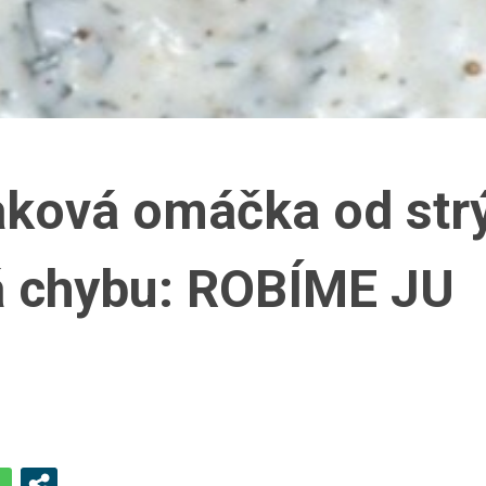
aková omáčka od str
 chybu: ROBÍME JU