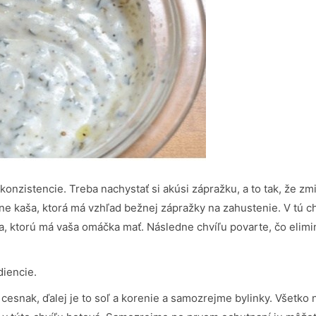
onzistencie. Treba nachystať si akúsi zápražku, a to tak, že zmi
e kaša, ktorá má vzhľad bežnej zápražky na zahustenie. V tú chv
ia, ktorú má vaša omáčka mať. Následne chvíľu povarte, čo elimi
diencie.
esnak, ďalej je to soľ a korenie a samozrejme bylinky. Všetko 