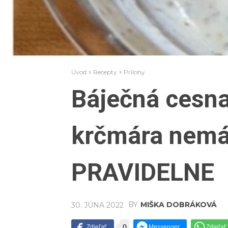
Úvod
Recepty
Prílohy
Báječná cesn
krčmára nemá
PRAVIDELNE
BY
MIŠKA DOBRÁKOVÁ
30. JÚNA 2022
0